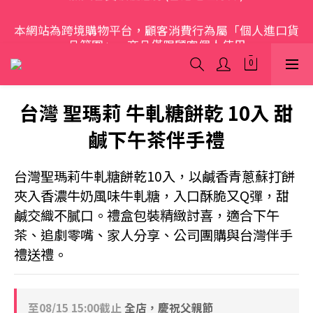
歡迎光臨 S.A.W
本網站為跨境購物平台，顧客消費行為屬「個人進口貨
品範圍」，商品僅限顧客個人使用
歡迎光臨 S.A.W
台灣 聖瑪莉 牛軋糖餅乾 10入 甜
鹹下午茶伴手禮
台灣聖瑪莉牛軋糖餅乾10入，以鹹香青蔥蘇打餅
夾入香濃牛奶風味牛軋糖，入口酥脆又Q彈，甜
鹹交織不膩口。禮盒包裝精緻討喜，適合下午
茶、追劇零嘴、家人分享、公司團購與台灣伴手
禮送禮。
至
08/15 15:00
截止
全店，慶祝父親節