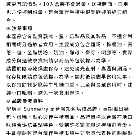
感更有記憶點。10入盒裝不會過量，送禮體面，自用
也方便控制份量，是台灣伴手禮中很受歡迎的經典組
合。
❄️
注意事項
本產品含有麩質穀物、蛋、奶製品及其製品，不適合對
相關成分過敏者食用。主要成分包含麵粉、棕櫚油、青
蔥、糖、全脂奶粉、奶油、酵母、麥芽、明膠等，實際
成分與過敏原資訊請以商品外包裝標示為準。
請置於陰涼乾燥處保存，避免陽光直射、高溫與潮濕。
保存期限請依包裝標示為準。開封後請儘早食用完畢，
以保持餅乾酥脆與牛軋糖口感。兒童與長輩食用時，建
議小口咀嚼，避免一次食用過快。
❄️
品牌參考資料
聖瑪莉 Sunmerry 是台灣知名烘焙品牌，長期推出麵
包、蛋糕、點心與伴手禮商品，品牌風格以台灣在地口
味結合烘焙甜點特色，受到許多家庭與送禮族群喜愛。
牛軋糖餅乾是台灣伴手禮市場中非常具代表性的甜鹹點