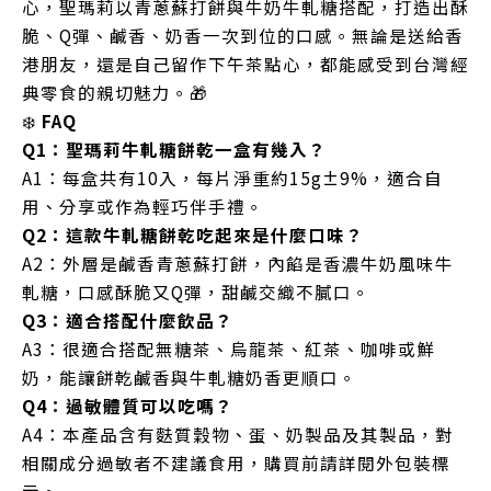
心，聖瑪莉以青蔥蘇打餅與牛奶牛軋糖搭配，打造出酥
脆、Q彈、鹹香、奶香一次到位的口感。無論是送給香
港朋友，還是自己留作下午茶點心，都能感受到台灣經
典零食的親切魅力。🎁
❄️
FAQ
Q1：聖瑪莉牛軋糖餅乾一盒有幾入？
A1：每盒共有10入，每片淨重約15g±9%，適合自
用、分享或作為輕巧伴手禮。
Q2：這款牛軋糖餅乾吃起來是什麼口味？
A2：外層是鹹香青蔥蘇打餅，內餡是香濃牛奶風味牛
軋糖，口感酥脆又Q彈，甜鹹交織不膩口。
Q3：適合搭配什麼飲品？
A3：很適合搭配無糖茶、烏龍茶、紅茶、咖啡或鮮
奶，能讓餅乾鹹香與牛軋糖奶香更順口。
Q4：過敏體質可以吃嗎？
A4：本產品含有麩質穀物、蛋、奶製品及其製品，對
相關成分過敏者不建議食用，購買前請詳閱外包裝標
示。