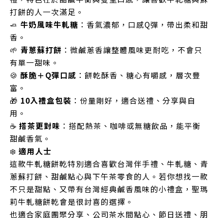
打餅的人一次滿足。
🧈
牛奶風味牛軋糖
：香氣濃郁，口感Q彈，帶出柔和甜
香。
🌱
青蔥蘇打餅
：微鹹蔥香讓整體風味更耐吃，不會只
有單一甜味。
🍪
酥脆＋Q彈口感
：餅乾酥香、糖心有嚼感，層次豐
富。
🎁
10入禮盒包裝
：份量剛好，適合送禮、分享與自
用。
☕
搭茶更對味
：搭配熱茶、咖啡或無糖飲品，能平衡
甜鹹香氣。
❄️
適用人士
這款牛軋糖餅乾特別適合喜歡台灣伴手禮、牛軋糖、青
蔥蘇打餅、甜鹹點心與下午茶零食的人。若你想找一款
不只是甜點、又帶有台灣經典鹹香風味的小禮盒，聖瑪
莉牛軋糖餅乾會是很討喜的選擇。
也適合家庭團聚分享、公司茶水間點心、節日送禮、朋