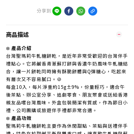
分享到
商品描述
❄️
產品介紹
台灣聖瑪莉牛軋糖餅乾，是近年非常受歡迎的台灣伴手
禮點心。它將鹹香青蔥蘇打餅與香濃牛奶風味牛軋糖結
合，讓一片餅乾同時擁有酥脆餅體與Q彈糖心，吃起來
有層次又不容易膩口。🍪
每盒10入，每片淨重約15g±9%，份量輕巧，適合午
後茶點、辦公室分享、追劇零食、朋友聚會或送給香港
親友品嚐台灣風味。外盒包裝簡潔有質感，作為節日小
禮、公司團購或旅遊伴手禮都非常合適。
❄️
產品功效
聖瑪莉牛軋糖餅乾主要作為休閒甜點、茶點與送禮伴手
禮，特色在於甜鹹平衡與雙重口感，讓喜歡牛軋糖與蘇