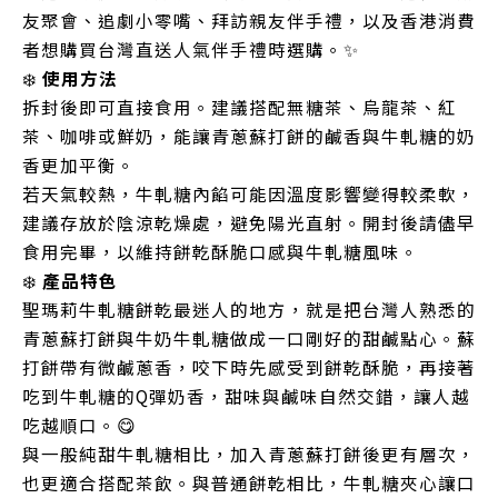
友聚會、追劇小零嘴、拜訪親友伴手禮，以及香港消費
者想購買台灣直送人氣伴手禮時選購。✨
❄️
使用方法
拆封後即可直接食用。建議搭配無糖茶、烏龍茶、紅
茶、咖啡或鮮奶，能讓青蔥蘇打餅的鹹香與牛軋糖的奶
香更加平衡。
若天氣較熱，牛軋糖內餡可能因溫度影響變得較柔軟，
建議存放於陰涼乾燥處，避免陽光直射。開封後請儘早
食用完畢，以維持餅乾酥脆口感與牛軋糖風味。
❄️
產品特色
聖瑪莉牛軋糖餅乾最迷人的地方，就是把台灣人熟悉的
青蔥蘇打餅與牛奶牛軋糖做成一口剛好的甜鹹點心。蘇
打餅帶有微鹹蔥香，咬下時先感受到餅乾酥脆，再接著
吃到牛軋糖的Q彈奶香，甜味與鹹味自然交錯，讓人越
吃越順口。😋
與一般純甜牛軋糖相比，加入青蔥蘇打餅後更有層次，
也更適合搭配茶飲。與普通餅乾相比，牛軋糖夾心讓口