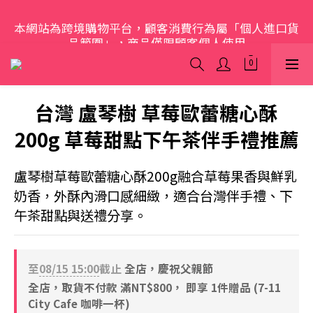
歡迎光臨 S.A.W
本網站為跨境購物平台，顧客消費行為屬「個人進口貨
品範圍」，商品僅限顧客個人使用
歡迎光臨 S.A.W
台灣 盧琴樹 草莓歐蕾糖心酥
200g 草莓甜點下午茶伴手禮推薦
盧琴樹草莓歐蕾糖心酥200g融合草莓果香與鮮乳
奶香，外酥內滑口感細緻，適合台灣伴手禮、下
午茶甜點與送禮分享。
至
08/15 15:00
截止
全店，慶祝父親節
全店，取貨不付款 滿NT$800， 即享 1件贈品 (7-11
City Cafe 咖啡一杯)