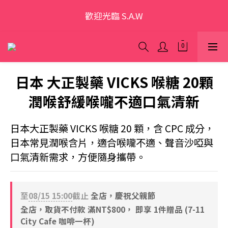
歡迎光臨 S.A.W
歡迎光臨 S.A.W
加入會員領優惠券(香港地區除外)
本網站為跨境購物平台，顧客消費行為屬「個人進口貨
品範圍」，商品僅限顧客個人使用
日本 大正製藥 VICKS 喉糖 20顆
潤喉舒緩喉嚨不適口氣清新
歡迎光臨 S.A.W
日本大正製藥 VICKS 喉糖 20 顆，含 CPC 成分，
日本常見潤喉含片，適合喉嚨不適、聲音沙啞與
口氣清新需求，方便隨身攜帶。
至
08/15 15:00
截止
全店，慶祝父親節
全店，取貨不付款 滿NT$800， 即享 1件贈品 (7-11
City Cafe 咖啡一杯)