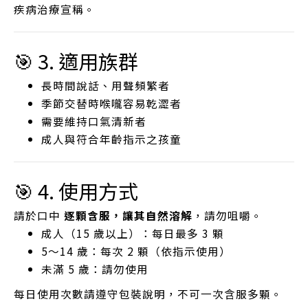
疾病治療宣稱。
🎯 3. 適用族群
長時間說話、用聲頻繁者
季節交替時喉嚨容易乾澀者
需要維持口氣清新者
成人與符合年齡指示之孩童
🎯 4. 使用方式
請於口中
逐顆含服，讓其自然溶解
，請勿咀嚼。
成人（15 歲以上）：每日最多 3 顆
5～14 歲：每次 2 顆（依指示使用）
未滿 5 歲：請勿使用
每日使用次數請遵守包裝說明，不可一次含服多顆。