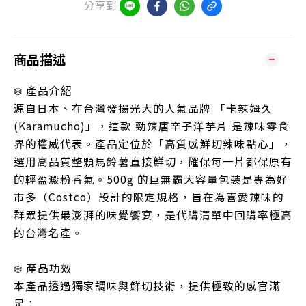
分享到
商品描述
❄️ 產品介紹
源自日本、在台灣發揚光大的人氣品牌 「卡辣姆久
(Karamucho)」，這款 勁辣唐辛子洋芋片 是辣味零食
界的權威代表。產品定位於「高質感鮮切辣味點心」，
選用高品質整顆馬鈴薯直接鮮切，確保每一片都保原有
的輕盈澱粉香氣。500g 的巨無霸大容量包裝是專為好
市多（Costco）設計的限定規格，旨在為喜愛辣味的
群眾提供最澎湃的味覺饗宴，是代購清單中回購率極高
的台灣名產。
❄️ 產品功效
本產品透過獨家調味與鮮切技術，提供極致的感官滿
足：