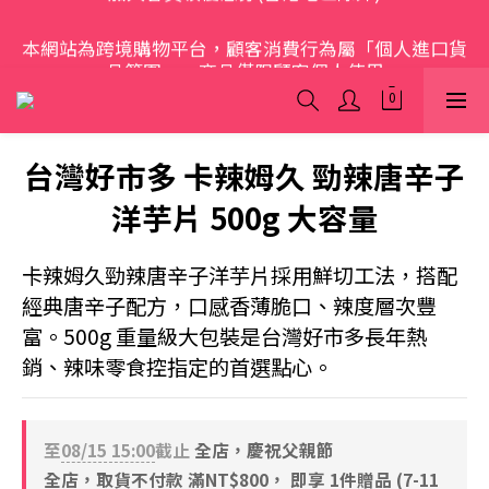
歡迎光臨 S.A.W
本網站為跨境購物平台，顧客消費行為屬「個人進口貨
品範圍」，商品僅限顧客個人使用
歡迎光臨 S.A.W
台灣好市多 卡辣姆久 勁辣唐辛子
洋芋片 500g 大容量
卡辣姆久勁辣唐辛子洋芋片採用鮮切工法，搭配
經典唐辛子配方，口感香薄脆口、辣度層次豐
富。500g 重量級大包裝是台灣好市多長年熱
銷、辣味零食控指定的首選點心。
至
08/15 15:00
截止
全店，慶祝父親節
全店，取貨不付款 滿NT$800， 即享 1件贈品 (7-11