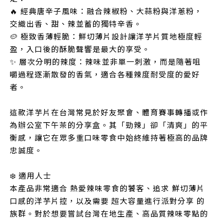
🔥 經典唐辛子風味：融合辣椒粉、大蒜粉與洋蔥粉，
交織出香、甜、辣並蓄的獨特辛香。
🥔 極致香薄輕脆：鮮切薄片設計讓洋芋片質地極度輕
盈，入口後的酥脆聲響是最大的享受。
✨ 層次分明的辣度：辣味並非單一刺激，而是隨著咀
嚼過程逐漸散發的香氣，適合各種辣度耐受度的愛好
者。
這款洋芋片在台灣常見於好友聚會、體育賽事轉播或作
為辦公室下午茶的分享盒。其「勁辣」卻「清爽」的平
衡感，讓它在眾多重口味零食中始終維持著極高的品牌
忠誠度。
❄️ 適用人士
本產品非常適合 熱愛辣味零食的饕客、追求 鮮切薄片
口感的洋芋片控，以及需要 超大容量進行派對分享 的
族群。對於想要嘗試台灣在地生產、高品質辣味零點的