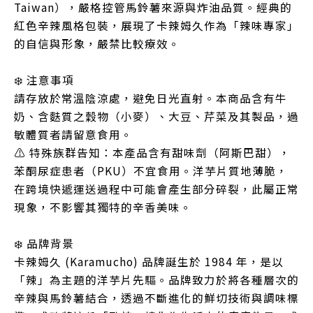
Taiwan），嚴格控管馬鈴薯來源與炸油品質。經典的
紅色辛辣風格包裝，展現了卡辣姆久作為「辣味專家」
的自信與形象，嚴禁比較療效。
❄️ 注意事項
請存放於常溫陰涼處，避免日光直射。本商品含有牛
奶、含麩質之穀物（小麥）、大豆、芹菜及其製品，過
敏體質者請留意食用。
⚠️ 特殊族群告知：本產品含有甜味劑（阿斯巴甜），
苯酮尿症患者（PKU）不宜食用。洋芋片質地薄脆，
在跨境快遞運送過程中可能會產生部分碎裂，此屬正常
現象，不影響其獨特的辛香美味。
❄️ 品牌背景
卡辣姆久 (Karamucho) 品牌誕生於 1984 年，是以
「辣」為主題的洋芋片先驅。品牌致力於將各種層次的
辛辣與馬鈴薯結合，透過不斷進化的鮮切技術與調味標