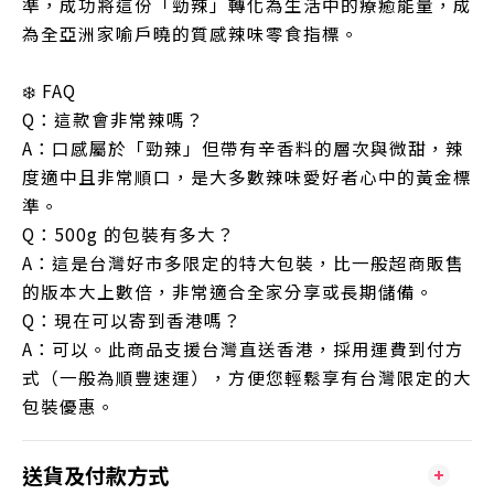
準，成功將這份「勁辣」轉化為生活中的療癒能量，成
為全亞洲家喻戶曉的質感辣味零食指標。
❄️ FAQ
Q：這款會非常辣嗎？
A：口感屬於「勁辣」但帶有辛香料的層次與微甜，辣
度適中且非常順口，是大多數辣味愛好者心中的黃金標
準。
Q：500g 的包裝有多大？
A：這是台灣好市多限定的特大包裝，比一般超商販售
的版本大上數倍，非常適合全家分享或長期儲備。
Q：現在可以寄到香港嗎？
A：可以。此商品支援台灣直送香港，採用運費到付方
式（一般為順豐速運），方便您輕鬆享有台灣限定的大
包裝優惠。
送貨及付款方式