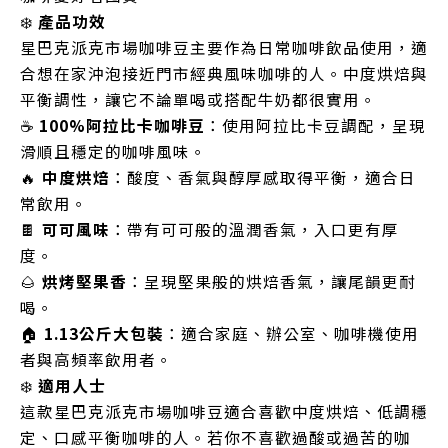
❄️
產品功效
星巴克派克市場咖啡豆主要作為日常咖啡飲品使用，適
合想在家沖泡接近門市經典風味咖啡的人。中度烘焙與
平衡調性，讓它不論單喝或搭配牛奶都很實用。
☕
100%阿拉比卡咖啡豆
：使用阿拉比卡豆調配，呈現
滑順且穩定的咖啡風味。
🔥
中度烘焙
：酸度、香氣與醇厚感取得平衡，適合日
常飲用。
🍫
可可風味
：帶有可可般的溫潤香氣，入口更有厚
度。
🌰
烘烤堅果香
：呈現堅果般的烘焙香氣，讓尾韻更耐
喝。
🏠
1.13公斤大包裝
：適合家庭、辦公室、咖啡機使用
者與高頻率飲用者。
❄️
適用人士
這款星巴克派克市場咖啡豆適合喜歡中度烘焙、低調穩
定、口感平衡咖啡的人。若你不喜歡過酸或過苦的咖