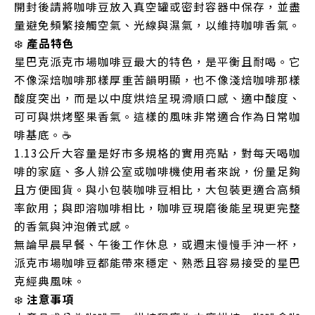
開封後請將咖啡豆放入真空罐或密封容器中保存，並盡
量避免頻繁接觸空氣、光線與濕氣，以維持咖啡香氣。
❄️
產品特色
星巴克派克市場咖啡豆最大的特色，是平衡且耐喝。它
不像深焙咖啡那樣厚重苦韻明顯，也不像淺焙咖啡那樣
酸度突出，而是以中度烘焙呈現滑順口感、適中酸度、
可可與烘烤堅果香氣。這樣的風味非常適合作為日常咖
啡基底。☕
1.13公斤大容量是好市多規格的實用亮點，對每天喝咖
啡的家庭、多人辦公室或咖啡機使用者來說，份量足夠
且方便囤貨。與小包裝咖啡豆相比，大包裝更適合高頻
率飲用；與即溶咖啡相比，咖啡豆現磨後能呈現更完整
的香氣與沖泡儀式感。
無論早晨早餐、午後工作休息，或週末慢慢手沖一杯，
派克市場咖啡豆都能帶來穩定、熟悉且容易接受的星巴
克經典風味。
❄️
注意事項