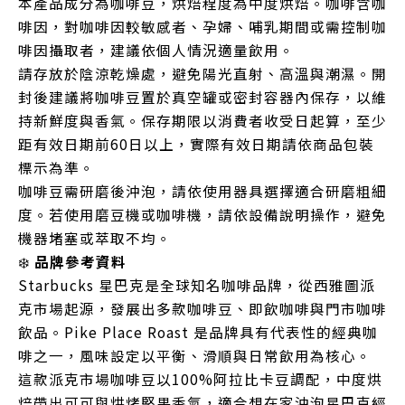
本產品成分為咖啡豆，烘焙程度為中度烘焙。咖啡含咖
啡因，對咖啡因較敏感者、孕婦、哺乳期間或需控制咖
啡因攝取者，建議依個人情況適量飲用。
請存放於陰涼乾燥處，避免陽光直射、高溫與潮濕。開
封後建議將咖啡豆置於真空罐或密封容器內保存，以維
持新鮮度與香氣。保存期限以消費者收受日起算，至少
距有效日期前60日以上，實際有效日期請依商品包裝
標示為準。
咖啡豆需研磨後沖泡，請依使用器具選擇適合研磨粗細
度。若使用磨豆機或咖啡機，請依設備說明操作，避免
機器堵塞或萃取不均。
❄️
品牌參考資料
Starbucks 星巴克是全球知名咖啡品牌，從西雅圖派
克市場起源，發展出多款咖啡豆、即飲咖啡與門市咖啡
飲品。Pike Place Roast 是品牌具有代表性的經典咖
啡之一，風味設定以平衡、滑順與日常飲用為核心。
這款派克市場咖啡豆以100%阿拉比卡豆調配，中度烘
焙帶出可可與烘烤堅果香氣，適合想在家沖泡星巴克經