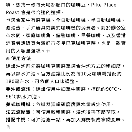
啡，想找一款每天喝都順口的咖啡豆，Pike Place
Roast 會是很合適的選擇。
也適合家中有磨豆機、全自動咖啡機、半自動咖啡機、
濾泡壺、手沖器具或美式咖啡機的消費者。對於辦公室
茶水間、家庭咖啡角、露營咖啡、早餐咖啡，以及香港
消費者想購買台灣好市多星巴克咖啡豆時，也是一款實
用的大容量選項。✨
❄️
使用方法
建議沖泡前先將咖啡豆研磨至適合沖泡方式的粗細度，
再以熱水沖泡。官方建議比例為每10克咖啡粉搭配約
180毫升水，可依個人口味調整。
手沖或濾泡
：建議使用中細至中研磨，搭配約90°C～
96°C熱水沖泡。
美式咖啡機
：依機器建議研磨度與水量設定使用。
法式濾壓壺
：可使用較粗研磨，浸泡後再下壓萃取。
搭配牛奶
：可沖泡濃一點，再加入鮮奶製成拿鐵風味。
🥛