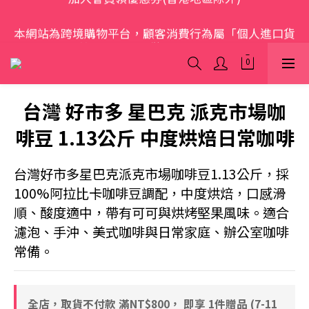
歡迎光臨 S.A.W
本網站為跨境購物平台，顧客消費行為屬「個人進口貨
品範圍」，商品僅限顧客個人使用
歡迎光臨 S.A.W
台灣 好市多 星巴克 派克市場咖
啡豆 1.13公斤 中度烘焙日常咖啡
台灣好市多星巴克派克市場咖啡豆1.13公斤，採
100%阿拉比卡咖啡豆調配，中度烘焙，口感滑
順、酸度適中，帶有可可與烘烤堅果風味。適合
濾泡、手沖、美式咖啡與日常家庭、辦公室咖啡
常備。
全店，取貨不付款 滿NT$800， 即享 1件贈品 (7-11