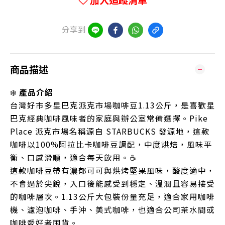
加入追蹤清單
分享到
商品描述
❄️
產品介紹
台灣好市多星巴克派克市場咖啡豆1.13公斤，是喜歡星
巴克經典咖啡風味者的家庭與辦公室常備選擇。Pike
Place 派克市場名稱源自 STARBUCKS 發源地，這款
咖啡以100%阿拉比卡咖啡豆調配，中度烘焙，風味平
衡、口感滑順，適合每天飲用。☕
這款咖啡豆帶有濃郁可可與烘烤堅果風味，酸度適中，
不會過於尖銳，入口後能感受到穩定、溫潤且容易接受
的咖啡層次。1.13公斤大包裝份量充足，適合家用咖啡
機、濾泡咖啡、手沖、美式咖啡，也適合公司茶水間或
咖啡愛好者囤貨。