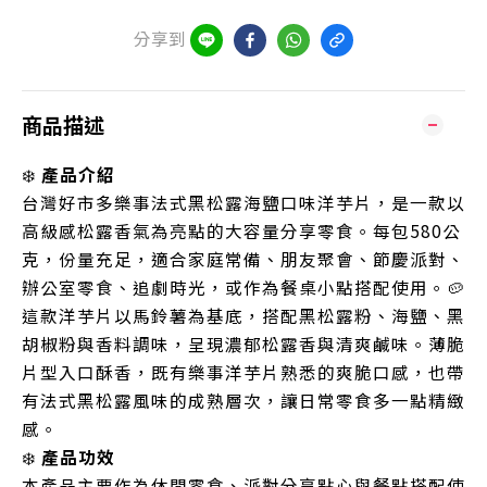
分享到
商品描述
❄️
產品介紹
台灣好市多樂事法式黑松露海鹽口味洋芋片，是一款以
高級感松露香氣為亮點的大容量分享零食。每包580公
克，份量充足，適合家庭常備、朋友聚會、節慶派對、
辦公室零食、追劇時光，或作為餐桌小點搭配使用。🥔
這款洋芋片以馬鈴薯為基底，搭配黑松露粉、海鹽、黑
胡椒粉與香料調味，呈現濃郁松露香與清爽鹹味。薄脆
片型入口酥香，既有樂事洋芋片熟悉的爽脆口感，也帶
有法式黑松露風味的成熟層次，讓日常零食多一點精緻
感。
❄️
產品功效
本產品主要作為休閒零食、派對分享點心與餐點搭配使