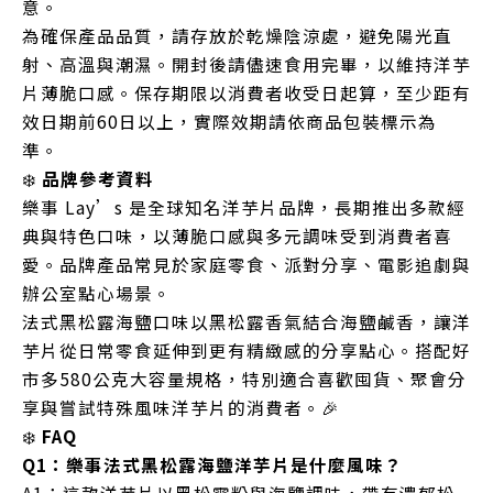
意。
為確保產品品質，請存放於乾燥陰涼處，避免陽光直
射、高溫與潮濕。開封後請儘速食用完畢，以維持洋芋
片薄脆口感。保存期限以消費者收受日起算，至少距有
效日期前60日以上，實際效期請依商品包裝標示為
準。
❄️
品牌參考資料
樂事 Lay’s 是全球知名洋芋片品牌，長期推出多款經
典與特色口味，以薄脆口感與多元調味受到消費者喜
愛。品牌產品常見於家庭零食、派對分享、電影追劇與
辦公室點心場景。
法式黑松露海鹽口味以黑松露香氣結合海鹽鹹香，讓洋
芋片從日常零食延伸到更有精緻感的分享點心。搭配好
市多580公克大容量規格，特別適合喜歡囤貨、聚會分
享與嘗試特殊風味洋芋片的消費者。🎉
❄️
FAQ
Q1：樂事法式黑松露海鹽洋芋片是什麼風味？
A1：這款洋芋片以黑松露粉與海鹽調味，帶有濃郁松