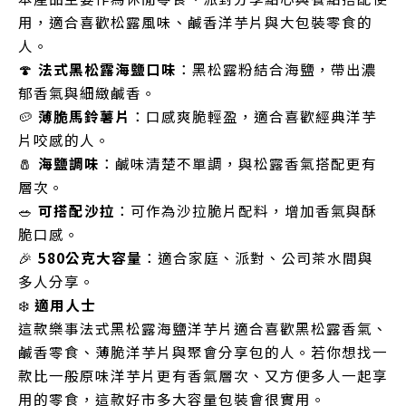
用，適合喜歡松露風味、鹹香洋芋片與大包裝零食的
人。
🍄
法式黑松露海鹽口味
：黑松露粉結合海鹽，帶出濃
郁香氣與細緻鹹香。
🥔
薄脆馬鈴薯片
：口感爽脆輕盈，適合喜歡經典洋芋
片咬感的人。
🧂
海鹽調味
：鹹味清楚不單調，與松露香氣搭配更有
層次。
🥗
可搭配沙拉
：可作為沙拉脆片配料，增加香氣與酥
脆口感。
🎉
580公克大容量
：適合家庭、派對、公司茶水間與
多人分享。
❄️
適用人士
這款樂事法式黑松露海鹽洋芋片適合喜歡黑松露香氣、
鹹香零食、薄脆洋芋片與聚會分享包的人。若你想找一
款比一般原味洋芋片更有香氣層次、又方便多人一起享
用的零食，這款好市多大容量包裝會很實用。