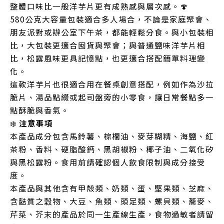
整體口味比一般洋芋片更有成熟感與層次感。🍄
580公克大容量包裝適合多人場合，不論是家庭聚會、
朋友派對或辦公室下午茶，都能輕鬆分食。與小包裝相
比，大包裝更適合囤貨與聚會；與普通鹽味洋芋片相
比，松露風味更具記憶點，也更適合搭配簡單料理變
化。
這款洋芋片也很適合用在餐桌創意搭配，例如作為沙拉
脆片、湯品點綴或起司盤旁的小零食，讓日常餐點多一
點酥脆與香氣。
❄️
注意事項
本產品成分包含馬鈴薯、棕櫚油、麥芽糊精、海鹽、紅
茶粉、香料、硬脂酸鈣、黑胡椒粉、椰子油、二氧化矽
與黑松露粉。食用前請確認個人飲食限制與成分接受
度。
本產品與其他含有甲殼類、奶類、蛋、堅果類、芝麻、
含麩質之穀物、大豆、魚類、頭足類、螺貝類、蕎麥、
芹菜、芥末的產品於同一生產線生產，食物過敏者請留