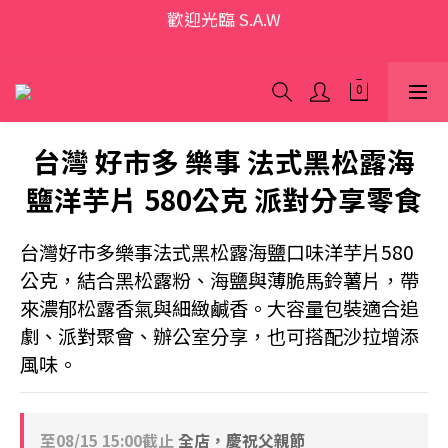
歡迎光臨 S.A.W
加入會員領優惠券(香港地區除外)
本網站為跨境購物平台，顧客消費行為屬「個人進口貨
品範圍」，商品僅限顧客個人使用
台灣 好市多 樂事 法式黑松露海
歡迎光臨 S.A.W
鹽洋芋片 580公克 派對分享零食
台灣好市多樂事法式黑松露海鹽口味洋芋片580
公克，結合黑松露粉、海鹽與薄脆馬鈴薯片，帶
來濃郁松露香氣與細緻鹹香。大容量包裝適合追
劇、派對聚會、辦公室分享，也可搭配沙拉增添
風味。
至
08/15 15:00
截止
全店，慶祝父親節