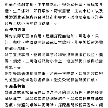
也適合追劇零食、下午茶點心、辦公室分享、家庭零食
櫃、生日派對、節日聚餐、野餐露營、朋友來訪，以及
香港消費者想購買台灣好市多零食、樂事限定風味洋芋
片與直送香港零食時選購。✨
❄️
使用方法
開封後即可直接食用。建議搭配無糖茶、氣泡水、果
汁、咖啡、啤酒風味飲品或日常飲料，能平衡松露海鹽
的鹹香風味。
除了直接享用，也可將洋芋片稍微捏碎後撒在沙拉、濃
湯、焗烤、三明治或派對小食上，增加酥脆口感與松露
香氣。🥗
開封後請儘速食用完畢。若未一次吃完，建議將袋口密
封並置於乾燥陰涼處保存，避免受潮影響酥脆口感。
❄️
產品特色
樂事法式黑松露海鹽口味洋芋片的最大特色，是將經典
薄脆洋芋片與黑松露海鹽調味結合。黑松露粉帶來濃郁
香氣，海鹽則讓鹹味更清晰，搭配黑胡椒粉與香料，讓