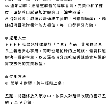
🥜 濃郁胡麻：細磨芝麻醬的醇厚香氣，完美中和了辣
度，讓整體口感更加滑順爽口、油香四溢。
🍜 Q彈麵體：嚴選台灣傳統工藝的「日曬關廟麵」，麵
條細滑且吸附醬汁能力極佳，每一口都彈牙有勁。
❄️ 適用人士
👨‍👩‍👧‍👦 這款乾拌麵屬於「全素」產品，非常適合素
食主義者安心享用。同時也是忙碌的上班族、需要快速
解決一餐的學生，以及深夜時分想吃點香辣熱食解饞的
宵夜族們的完美救星。
❄️ 使用方法
🍲 簡單 4 步驟，美味輕鬆上桌：
煮麵：將麵條放入滾水中，依個人對麵條軟硬的喜好煮
約 7 至 9 分鐘。