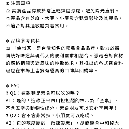
❄️ 注意事項
⚠️ 請將產品存放於常溫乾燥陰涼處，避免陽光直射。
本產品含有芝麻、大豆、小麥及含麩質穀物及其製品，
不適合對其過敏體質者食用。
❄️ 品牌參考資料
📖 「金博家」是台灣知名的精緻食品品牌，致力於將
傳統好味道與現代人的便利需求相結合。憑藉著對食材
的嚴格把關與對風味的極致追求，其推出的各式麵食料
理包在市場上皆擁有極高的口碑與回購率。
❄️ FAQ
❓ Q1：這款麵是素食可以吃的嗎？
A1：是的！這款正宗四川担担麵的標示為「全素」，
不含五辛與動物性成分，素食朋友可以安心享用喔！
❓ Q2：會不會非常辣？小朋友可以吃嗎？
A2：它的辣度屬於「微辣帶麻」，胡麻醬會中和掉大