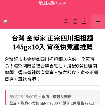
歡迎光臨 S.A.W
加入會員領優惠券(香港地區除外)
本網站為跨境購物平台，顧客消費行為屬「個人進口貨
品範圍」，商品僅限顧客個人使用
台灣 金博家 正宗四川担担麵
歡迎光臨 S.A.W
145gx10入 宵夜快煮麵推薦
台灣好市多金博家四川担担麵10入裝，全素可
食！濃郁胡麻醬結合鮮香紅油，搭配Q彈日曬關
廟麵，香麻微辣層次豐富。快煮即食，宵夜正餐
首選，直送香港！
至
08/15 15:00
截止
全店，慶祝父親節
全店，取貨不付款 滿NT$800， 即享 1件贈品 (7-11