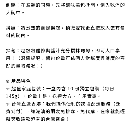
倒醬：在煮麵的同時，先將調味醬包撕開，倒入乾淨的
大碗中。
撈麵：將煮熟的麵條撈起，稍微瀝乾後直接放入裝有醬
料的碗內。
拌勻：趁熱將麵條與醬汁充分攪拌均勻，即可大口享
用！（溫馨提醒：醬包份量可依個人對鹹度與辣度的喜
好酌量增減喔！）
❄️ 產品特色
✨ 超值家庭包裝：一盒內含 10 份獨立包裝（每份
145g），份量十足，送禮大方、自用實惠。
✨ 台灣直送香港：我們提供便利的跨境配送服務（運
費到付），讓港澳的朋友免排隊、免代購，在家就能輕
鬆簽收這款超夯的台灣麵食！