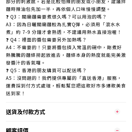
部分的刺激感。若是比較怕辣的朋友或小朋友，建議拌
麵時辣油包先加一半，再依個人口味慢慢調整。
❓ Q3：關廟麵需要煮很久嗎？可以用泡的嗎？
A3：因為日曬關廟麵較為扎實Q彈，必須用「滾水水
煮」約 7-9 分鐘才會熟透，不建議用熱水直接泡喔！
❓ Q4：裡面的醬包需要另外加熱嗎？
A4：不需要的！只要將醬包擠入常溫的碗中，剛煮好
熱騰騰的麵條撈起放進去，麵條本身的熱度就能完美激
發醬汁的香氣囉。
❓ Q5：香港的朋友購買可以配送嗎？
A5：沒問題的！我們提供專屬的「直送香港」服務，
運費採到付方式處理，輕鬆幫您把這款好市多爆款美食
送到家！
送貨及付款方式
顧客評價