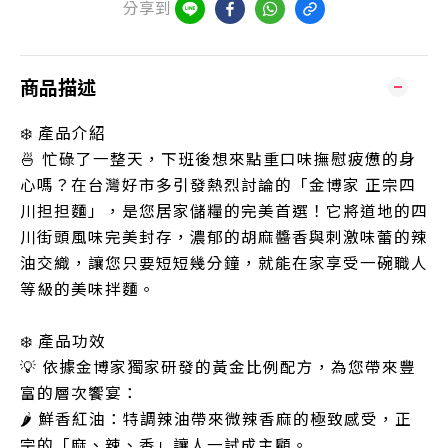
分享到
商品描述
❄️ 產品介紹
🍜 忙碌了一整天，下班後想來點重口味撫慰疲憊的身
心嗎？在台灣好市多引發熱烈討論的「金博家 正宗四
川担担麵」，是您居家儲糧的完美首選！它將道地的四
川街頭風味完美封存，濃郁的胡麻醬香與刺激味蕾的辣
油交織，讓您只要短短幾分鐘，就能在家享受一碗職人
等級的美味拌麵。
❄️ 產品功效
💡 依據金博家獨家研發的黃金比例配方，為您帶來豐
富的層次饗宴：
🌶️ 鮮香紅油：特調辣油帶來微辣香麻的極致感受，正
宗的「麻、辣、香」讓人一試成主顧。