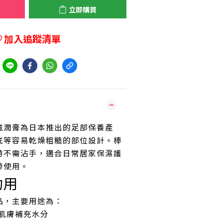
立即購買
加入追蹤清單
到
滋潤膏為日本推出的足部保養產
底等容易乾燥粗糙的部位設計。棒
時不需沾手，適合日常居家保濕護
帶使用。
功用
品，主要用途為：
肌膚補充水分