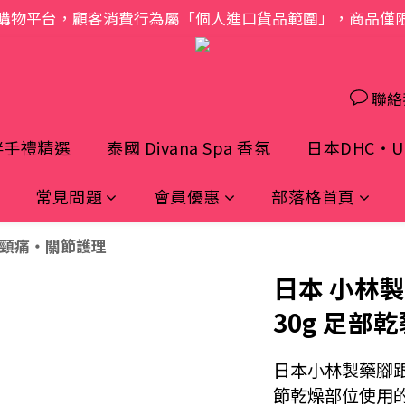
購物平台，顧客消費行為屬「個人進口貨品範圍」，商品僅
歡迎光臨 S.A.W
歡迎光臨 S.A.W
聯絡
伴手禮精選
泰國 Divana Spa 香氛
日本DHC・UH
常見問題
會員優惠
部落格首頁
頸痛・關節護理
日本 小林
30g 足部
日本小林製藥腳跟
節乾燥部位使用