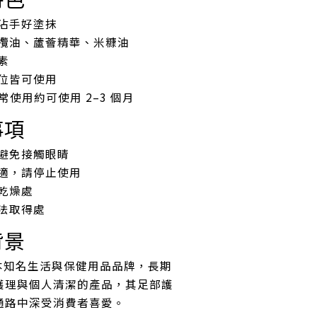
沾手好塗抹
欖油、蘆薈精華、米糠油
素
位皆可使用
日常使用約可使用 2–3 個月
事項
避免接觸眼睛
適，請停止使用
乾燥處
法取得處
背景
日本知名生活與保健用品品牌，長期
護理與個人清潔的產品，其足部護
通路中深受消費者喜愛。