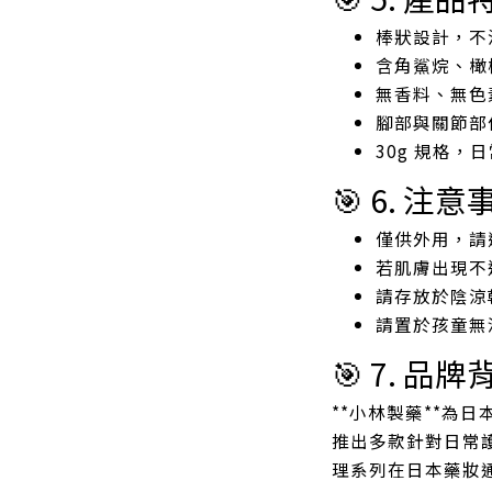
棒狀設計，不
含角鯊烷、橄
無香料、無色
腳部與關節部
30g 規格，
🎯 6. 注意
僅供外用，請
若肌膚出現不
請存放於陰涼
請置於孩童無
🎯 7. 品牌
**
小林製藥
**為
推出多款針對日常
理系列在日本藥妝