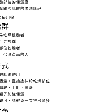
糙部位的保濕度
與關節肌膚的滋潤護理
治療用途。
族群
易乾燥粗糙者
行走族群
部位乾燥者
手保濕產品的人
方式
泡腳後使用
適量，直接塗抹於乾燥部位
腳底、手肘、膝蓋
襪子加強保濕
即可，請避免一次推出過多
特色