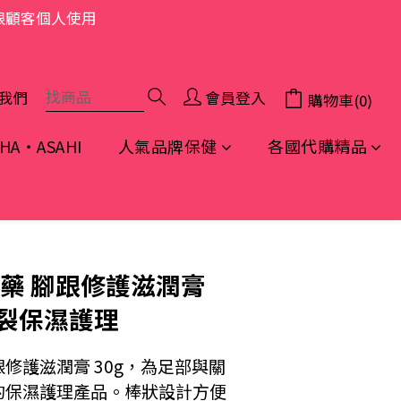
限顧客個人使用
我們
會員登入
購物車(0)
A・ASAHI
人氣品牌保健
各國代購精品
立即購買
製藥 腳跟修護滋潤膏
乾裂保濕護理
修護滋潤膏 30g，為足部與關
的保濕護理產品。棒狀設計方便