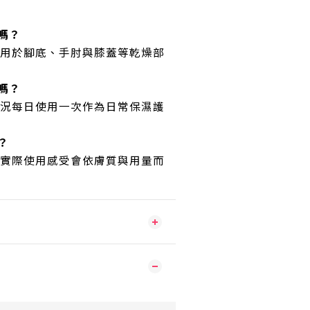
嗎？
可用於腳底、手肘與膝蓋等乾燥部
嗎？
狀況每日使用一次作為日常保濕護
？
，實際使用感受會依膚質與用量而