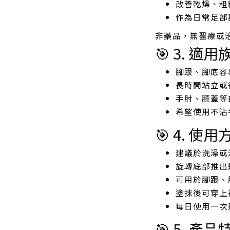
改善乾燥、粗
作為日常足部
非藥品，無醫療或
🎯 3. 適用
腳跟、腳底容
長時間站立或
手肘、膝蓋等
希望使用不沾
🎯 4. 使用
建議於洗澡或
旋轉底部推出
可用於腳跟、
塗抹後可穿上
每日使用一次
🎯 5. 產品