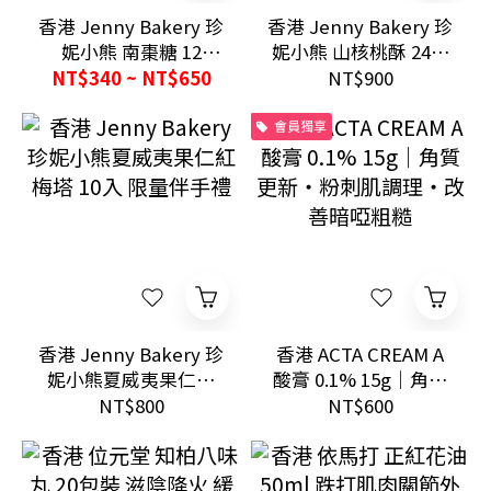
香港 Jenny Bakery 珍
香港 Jenny Bakery 珍
妮小熊 南棗糖 12
妮小熊 山核桃酥 24入
入/30入 手工熬煮低甜
獨立包裝送禮手信
NT$340 ~ NT$650
NT$900
伴手禮
會員獨享
香港 Jenny Bakery 珍
香港 ACTA CREAM A
妮小熊夏威夷果仁紅
酸膏 0.1% 15g｜角質
梅塔 10入 限量伴手禮
更新・粉刺肌調理・
NT$800
NT$600
改善暗啞粗糙