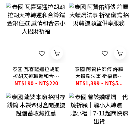
泰國 瓦喜薩通拉胡廟
泰國 阿贊佑師傅 許願
拉胡天神轉運和合鈴
大蠟燭法事 祈福儀式
鐺 金銀任選 感情和合
招財轉運願望供奉服
NT$190 ~ NT$220
NT$1,399 ~ NT$5...
去小人招財祈福
務