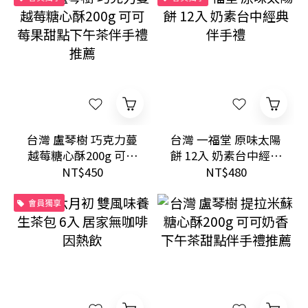
台灣 盧琴樹 巧克力蔓
台灣 一福堂 原味太陽
越莓糖心酥200g 可可
餅 12入 奶素台中經典
莓果甜點下午茶伴手
伴手禮
NT$450
NT$480
禮推薦
會員獨享