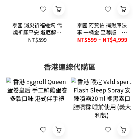
泰國 消災祈福蠟燭 代
泰國 阿贊佑 補財庫法
燒祈願平安 避厄解煞
事 一桶金 至尊版｜祈
開運必備 7-11出貨
福供奉・每月底儀式
NT$599
NT$599 ~ NT$4,999
服務
香港連線代購區