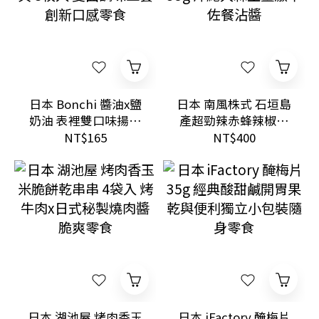
日本 Bonchi 醬油x鹽
日本 南風株式 石垣島
奶油 表裡雙口味揚煎
產超勁辣赤蜂辣椒油
仙貝 8枚入 雙面調味
35g 沖繩大蒜生薑激辛
NT$165
NT$400
工藝創新口感零食
佐餐沾醬
日本 湖池屋 烤肉香玉
日本 iFactory 醃梅片