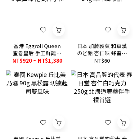
香港 Eggroll Queen
日本 加藤製菓 和草漢
蛋卷皇后 手工鮮雞蛋
のど飴 杏仁味 蜂蜜味
卷 多款口味 港式伴手
54g 草本潤喉糖
NT$920 ~ NT$1,380
NT$60
禮
泰國 Kewpie 丘比美
日本 高品質的代表 春