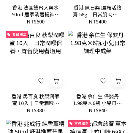
香港 法國雙飛人藥水
香港 陳日興 腰痛活絡
50ml 居家消暑提神與
膏 58g｜日常肌肉放鬆
日常防護
草本外用膏
NT$500
NT$400
會員獨享
香港 馬百良 秋梨潤喉
香港 余仁生 保嬰丹
蜜 10入｜日常潤喉保
1.98克×6瓶 小兒日常
養・聲音使用者適用
調理中成藥
NT$380
NT$840
會員獨享