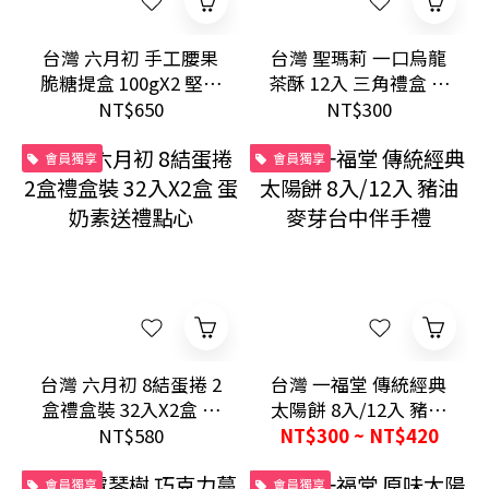
台灣 六月初 手工腰果
台灣 聖瑪莉 一口烏龍
脆糖提盒 100gX2 堅果
茶酥 12入 三角禮盒 鳳
酥脆送禮點心
梨茶香伴手禮
NT$650
NT$300
會員獨享
會員獨享
台灣 六月初 8結蛋捲 2
台灣 一福堂 傳統經典
盒禮盒裝 32入X2盒 蛋
太陽餅 8入/12入 豬油
奶素送禮點心
麥芽台中伴手禮
NT$580
NT$300 ~ NT$420
會員獨享
會員獨享