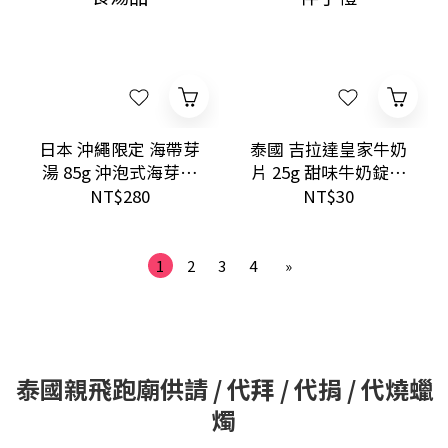
日本 沖繩限定 海帶芽
泰國 吉拉達皇家牛奶
湯 85g 沖泡式海芽湯
片 25g 甜味牛奶錠零
即食湯品
食伴手禮
NT$280
NT$30
1
2
3
4
»
泰國親飛跑廟供請 / 代拜 / 代捐 / 代燒蠟
燭