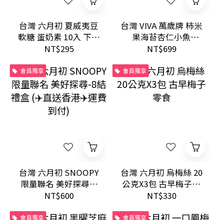
台灣 六月初 夏威夷豆
台灣 VIVA 萬歲牌 柿米
軟糖 蛋奶素 10入 下午
果海苔杏仁小魚
茶送禮甜點
38g×20包 好市多人氣
NT$295
NT$699
零食分享包 (✈️直送香
港✈️運費到付)
會員獨享
會員獨享
台灣 六月初 SNOOPY
台灣 六月初 烏梅絲 20
限量聯名 美好探尋-8
公克X3包 古早梅子零
結禮盒 (✈️直送香港✈️
食
NT$600
NT$330
運費到付)
會員獨享
會員獨享