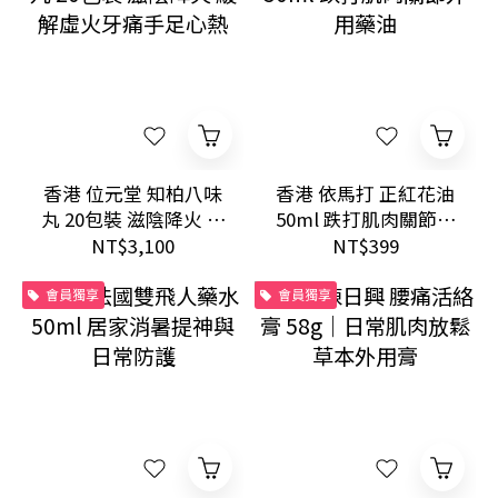
香港 位元堂 知柏八味
香港 依馬打 正紅花油
丸 20包裝 滋陰降火 緩
50ml 跌打肌肉關節外
解虛火牙痛手足心熱
用藥油
NT$3,100
NT$399
會員獨享
會員獨享