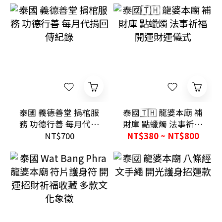
泰國 義德善堂 捐棺服
泰國🇹🇭 龍婆本廟 補
務 功德行善 每月代捐
財庫 點蠟燭 法事祈福
回傳紀錄
開運財運儀式
NT$700
NT$380 ~ NT$800