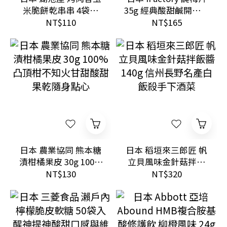
米脆餅乾串串 4袋入
35g 經典酸甜鹹開胃果
烤牛肉x日式秘製燒肉
乾與便利獨立小包裝
NT$110
NT$165
醬脆爽零食
隨身零食
日本 農業協同 熊本糖
日本 稻垣來三郎匠 帆
漬柑橘果皮 30g 100%
立貝風味金針菇拌飯
凸頂柑不知火甘甜酸
醬 140g 信州長野名產
NT$130
NT$320
甜果乾隨身點心
白飯殺手下酒菜