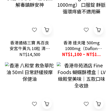
香港通絡三寶 馬百良
香港 達夫隆 500mg
安宮牛黃丸 10粒 清熱
1000mg（Daflon
解毒鎮靜安神
1000mg） 口服錠 靜
NT$14,500
NT$1,100 ~ NT$1...
脈循環痔瘡不適用藥