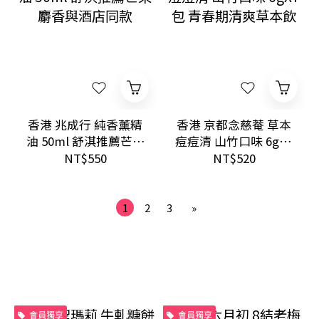
香港 兆成行 純香薰精
香港 京都念慈菴 草本
油 50ml 舒淇推薦芒果
痘痘清 山竹口味 6gX7
麝香與酒店同款
包 青春期清爽草本飲
NT$550
NT$520
1
2
3
»
會員獨享
會員獨享