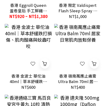
香港 Eggroll Queen
香港 限定 Valdispert
蛋卷皇后 手工鮮雞蛋
Flash Sleep Spray 安
卷 多款口味 港式伴手
睡噴霧20ml 褪黑素口
NT$920 ~ NT$1,380
NT$1,000
禮
腔噴霧 睡前使用 (義大
利製)
香港 金波士 華佗油
香港 嶺南萬應止痛膏
40ml｜草本舒緩跌打
Ultra Balm 70ml 居家
損傷、肌肉酸痛與蚊
日常肌肉放鬆保養
NT$600
NT$400
蟲叮咬