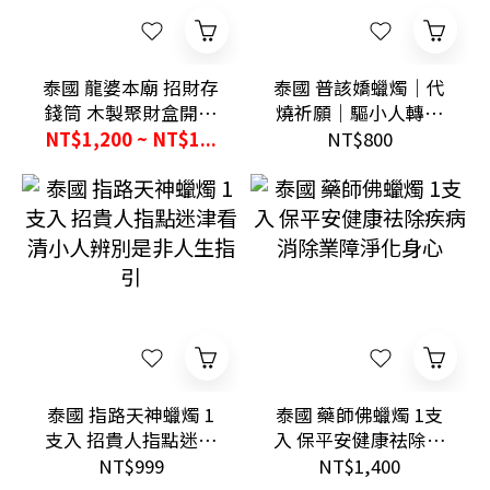
泰國 龍婆本廟 招財存
泰國 普該嬌蠟燭｜代
錢筒 木製聚財盒開運
燒祈願｜驅小人轉運
擺設儲蓄收藏推薦
｜贈小禮｜7-11超商快
NT$1,200 ~ NT$1...
NT$800
速出貨
泰國 指路天神蠟燭 1
泰國 藥師佛蠟燭 1支
支入 招貴人指點迷津
入 保平安健康祛除疾
看清小人辨別是非人
病消除業障淨化身心
NT$999
NT$1,400