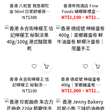
香港 八和堂 救急華陀
香港帝苑酒店 Fine
油 50ml 日常舒緩按摩
Foods 蝴蝶酥禮盒｜
保健油
LV 級殿堂美味｜五款
NT$380
NT$1,100 ~ NT$1...
口味全收錄
香港 永吉街檸檬王 信
香港 德成號 神級蛋卷
記檸檬王 秘製涼果
400g｜家鄉雞蛋卷 鮮
40g/100g 港式酸甜果
牛油蛋卷 鮮椰汁蛋卷
NT$100
NT$1,000 ~ NT$1...
乾
｜限量手工