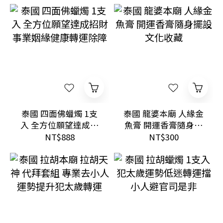
泰國 四面佛蠟燭 1支
泰國 龍婆本廟 人緣金
入 全方位願望達成招
魚膏 開運香膏隨身擺
財事業姻緣健康轉運
設文化收藏
NT$888
NT$300
除障