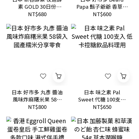
素 GOLD 30日份
Papa 鬍子爺爺 香草磅
680mg 外食族飲食管
蛋糕 12入 家庭分享甜
NT$680
NT$600
理
點
日本 好市多 丸彥 醬油
日本 味之素 Pal
風味炸麻糬米果 58袋
Sweet 代糖 100支入
入 國產糯米分享零食
低卡控糖飲品料理用
NT$800
NT$650