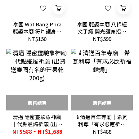
泰國 Wat Bang Phra
泰國 龍婆本廟 八條經
龍婆本廟 符片護身符
文手繩 開光護身招運
開運招財祈福收藏 多
款
NT$150
NT$599
款文化象徵
販售結束
販售結束
清邁 隱密靈驗象神廟
🕯️ 清邁百年寺廟｜希瓦
｜代點蠟燭祈願 (出貨
利尊「有求必應祈福
送泰國有名的芒果乾
蠟燭」
NT$588 ~ NT$1,688
NT$488
200g)