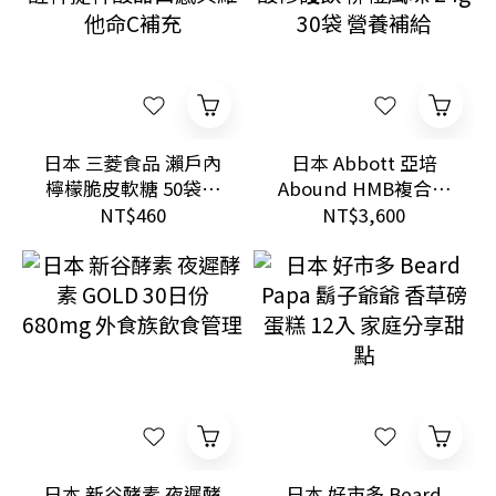
日本 三菱食品 瀨戶內
日本 Abbott 亞培
檸檬脆皮軟糖 50袋入
Abound HMB複合胺
醒神提神酸甜口感與
基酸修護飲 柳橙風味
NT$460
NT$3,600
維他命C補充
24g 30袋 營養補給
日本 新谷酵素 夜遲酵
日本 好市多 Beard