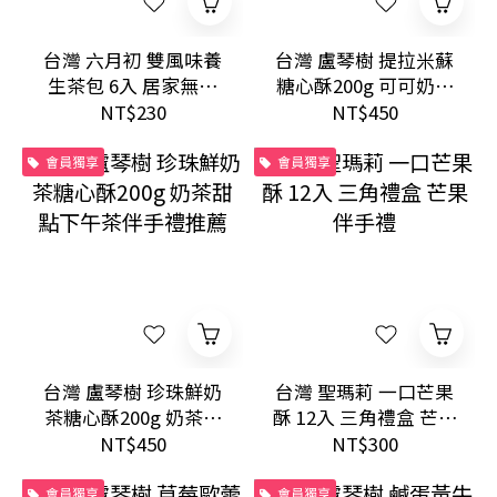
台灣 六月初 雙風味養
台灣 盧琴樹 提拉米蘇
生茶包 6入 居家無咖
糖心酥200g 可可奶香
啡因熱飲
下午茶甜點伴手禮推
NT$230
NT$450
薦
會員獨享
會員獨享
台灣 盧琴樹 珍珠鮮奶
台灣 聖瑪莉 一口芒果
茶糖心酥200g 奶茶甜
酥 12入 三角禮盒 芒果
點下午茶伴手禮推薦
伴手禮
NT$450
NT$300
會員獨享
會員獨享