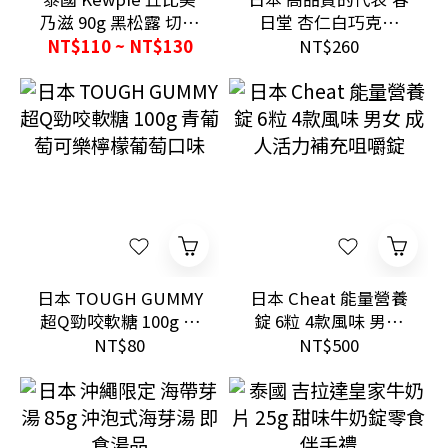
乃滋 90g 黑松露 切達
日堂 杏仁白巧克力
起司雙風味
250g 北海道奢華伴手
NT$110 ~ NT$130
NT$260
禮首選
日本 TOUGH GUMMY
日本 Cheat 能量營養
超Q勁咬軟糖 100g 青
錠 6粒 4款風味 男女
葡萄可樂檸檬葡萄口
成人活力補充咀嚼錠
NT$80
NT$500
味