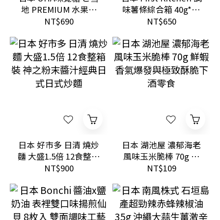
地 PREMIUM 水果軟
味薯條綜合箱 40g*10
糖分享包 728g 岡山清
袋裝 濃厚馬鈴薯奶油x
NT$690
NT$650
水白桃x山梨貓眼葡萄
雞肉清湯雙口味零食
高濃縮果汁
日本 好市多 日清 燒炒
日本 湖池屋 濃郁海老
麵 大盛1.5倍 12食整箱
風味玉米脆棒 70g 鮮
裝 神之粉末醬汁經典
蝦香氣爆發與極致酥
NT$900
NT$109
日式日式炒麵
脆下酒零食