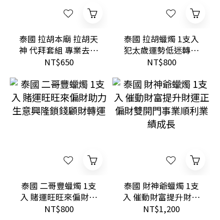
泰國 拉胡本廟 拉胡天
泰國 拉胡蠟燭 1支入
神 代拜套組 專業去小
犯太歲運勢低迷轉運
人運勢提升犯太歲轉
擋小人避官司是非
NT$650
NT$800
運
泰國 二哥豐蠟燭 1支
泰國 財神爺蠟燭 1支
入 賭運旺旺來偏財助
入 催動財富提升財運
力生意興隆鎖錢顧財
正偏財雙開門事業順
NT$800
NT$1,200
轉運
利業績成長