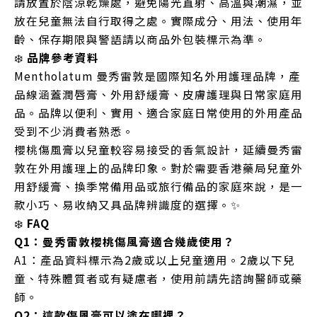
請放置於陰涼乾燥處，避免陽光直射、高溫與潮濕，並
放在兒童無法自行取得之處。實際成分、用法、使用年
齡、保存期限與警語請以商品外包裝標示為準。
❄️
品牌參考資料
Mentholatum 曼秀雷敦是國際知名外用護理品牌，產
品線涵蓋潤唇膏、外用舒緩膏、皮膚護理與日常家庭用
品。品牌以便利、實用、適合家庭日常使用的外用產品
受到不少消費者熟悉。
櫻桃傷風膏以兒童較容易接受的香氣設計，延續曼秀雷
敦在外用護理上的品牌印象。對於需要香港藥局兒童外
用舒緩膏、換季常備用品或旅行備品的家庭來說，是一
款小巧、易收納又具品牌辨識度的選擇。✨
❄️
FAQ
Q1：曼秀雷敦櫻桃傷風膏適合幾歲使用？
A1：產品資料標示為2歲或以上兒童適用。2歲以下兒
童、特殊體質者或有疑慮者，使用前請先諮詢醫師或藥
師。
Q2：這款傷風膏可以塗在哪裡？