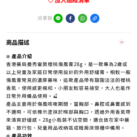
加入追蹤清單
分享到
商品描述
❄️
產品介紹
香港藥局曼秀雷敦櫻桃傷風膏28g，是一款專為2歲或
以上兒童及家庭日常使用設計的外用舒緩膏。相較一般
傷風膏常見的濃厚藥味，這款產品帶有甜甜淡淡的櫻桃
香氣，使用感更親和，小朋友較容易接受，大人也能作
日常外用備品使用。🍒
產品主要用於傷風咳嗽期間，當胸部、鼻腔或鼻竇感到
不適時，可依標示塗抹於喉部與胸口，透過外用香氣帶
來清爽舒緩感。28g小瓶裝不佔空間，適合放在家中藥
箱、旅行包、兒童用品收納區或睡房床頭櫃中備用。
❄️
產品功效