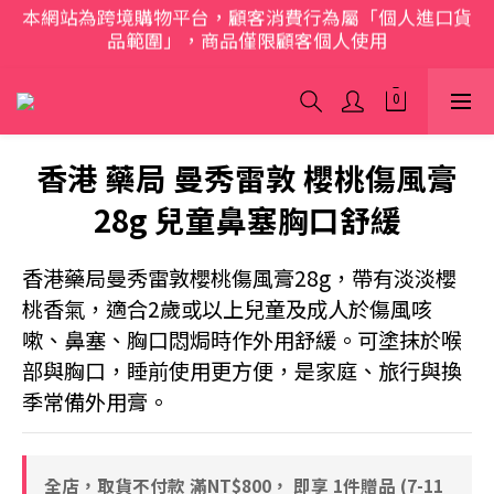
品範圍」，商品僅限顧客個人使用
歡迎光臨 S.A.W
歡迎光臨 S.A.W
香港 藥局 曼秀雷敦 櫻桃傷風膏
28g 兒童鼻塞胸口舒緩
香港藥局曼秀雷敦櫻桃傷風膏28g，帶有淡淡櫻
桃香氣，適合2歲或以上兒童及成人於傷風咳
嗽、鼻塞、胸口悶焗時作外用舒緩。可塗抹於喉
部與胸口，睡前使用更方便，是家庭、旅行與換
季常備外用膏。
全店，取貨不付款 滿NT$800， 即享 1件贈品 (7-11