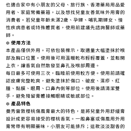
也適合家中有小朋友的父母、旅行族、香港藥局用品愛
用者、家庭常備藥箱，以及想找兒童友善氣味外用膏的
消費者。若兒童年齡未滿2歲、孕婦、哺乳期婦女、慢
性疾病患者或特殊體質者，使用前建議先諮詢醫師或藥
師。
❄️
使用方法
本產品僅供外用。可依包裝標示，取適量大幅塗抹於喉
部及胸口位置。使用後可用溫暖乾布輕輕覆蓋，並鬆開
上衣，讓香氣自然散發至鼻孔及喉部周邊。
每日最多可使用三次，臨睡前使用較方便。使用前請確
認皮膚完整乾爽，避免塗抹於傷口、破皮、濕疹、紅
腫、黏膜、眼周、口鼻內側等部位。使用後請清潔雙
手，避免殘留膏體接觸眼睛或敏感部位。
❄️
產品特色
曼秀雷敦櫻桃傷風膏最大的特色，是將兒童外用舒緩膏
設計成更容易接受的櫻桃香氣。一般鼻塞或傷風用外用
膏常帶有明顯藥味，小朋友可能排斥；這款淡淡甜香的