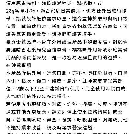
使用感更溫和，讓照護過程少一點抗拒。🍒
28g容量小巧，適合家庭日常備用，也方便外出旅行攜
帶。瓶裝設計能依需求取量，適合塗抹於喉部與胸口等
位置。睡前使用時，搭配寬鬆衣物與溫暖乾布覆蓋，可
讓香氣更穩定散發，讓夜間照護更順手。
曼秀雷敦品牌本身在外用護理產品中辨識度高，對於需
要選購香港藥局兒童傷風膏、櫻桃味外用膏或家庭常備
用品的消費者來說，是一款容易理解且實用的選擇。
❄️
注意事項
本產品僅供外用，請勿口服，亦不可塗抹於眼睛、口鼻
內側、黏膜、傷口、破皮、濕疹、紅腫或皮膚異常部
位。2歲以下兒童不建議自行使用，兒童使用時請由成
人協助並依外包裝標示操作。
若使用後出現紅腫、刺痛、灼熱、搔癢、皮疹、呼吸不
適或其他異常反應，請立即停止使用並諮詢醫師或藥
師。若傷風咳嗽、鼻塞、發燒、呼吸困難、胸痛或其他
不適持續未改善，請及時尋求醫療建議。