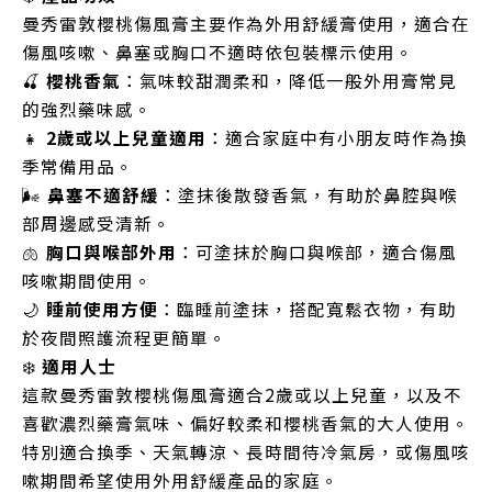
曼秀雷敦櫻桃傷風膏主要作為外用舒緩膏使用，適合在
傷風咳嗽、鼻塞或胸口不適時依包裝標示使用。
🍒
櫻桃香氣
：氣味較甜潤柔和，降低一般外用膏常見
的強烈藥味感。
👧
2歲或以上兒童適用
：適合家庭中有小朋友時作為換
季常備用品。
🌬️
鼻塞不適舒緩
：塗抹後散發香氣，有助於鼻腔與喉
部周邊感受清新。
🫁
胸口與喉部外用
：可塗抹於胸口與喉部，適合傷風
咳嗽期間使用。
🌙
睡前使用方便
：臨睡前塗抹，搭配寬鬆衣物，有助
於夜間照護流程更簡單。
❄️
適用人士
這款曼秀雷敦櫻桃傷風膏適合2歲或以上兒童，以及不
喜歡濃烈藥膏氣味、偏好較柔和櫻桃香氣的大人使用。
特別適合換季、天氣轉涼、長時間待冷氣房，或傷風咳
嗽期間希望使用外用舒緩產品的家庭。