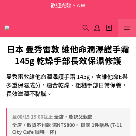
歡迎光臨 S.A.W
歡迎光臨 S.A.W
加入會員領優惠券(香港地區除外)
本網站為跨境購物平台，顧客消費行為屬「個人進口貨
品範圍」，商品僅限顧客個人使用
日本 曼秀雷敦 維他命潤澤護手霜
歡迎光臨 S.A.W
145g 乾燥手部長效保濕修護
曼秀雷敦維他命潤澤護手霜 145g，含維他命E與
多重保濕成分，適合乾燥、粗糙手部日常保養，
長效滋潤不黏膩。
至
08/15 15:00
截止
全店，慶祝父親節
全店，取貨不付款 滿NT$800， 即享 1件贈品 (7-11
City Cafe 咖啡一杯)