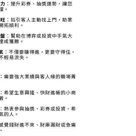
助力
：提升彩券、抽獎運勢，讓您
擋
。
爆旺
：招引客人主動找上門，助業
開拓順利
。
翻盤
：幫助在博弈或投資中手氣大
達成獲勝
。
氣
：不僅要賺得進，更要守得住，
不輕易流失
。
：需要強大業績與客人緣的職場菁
：希望生意興隆、快財進帳的小商
者
。
：熱衷參與抽獎、彩券或投資，希
氣的人
。
感覺錢財進不來、財庫漏財或急需
。