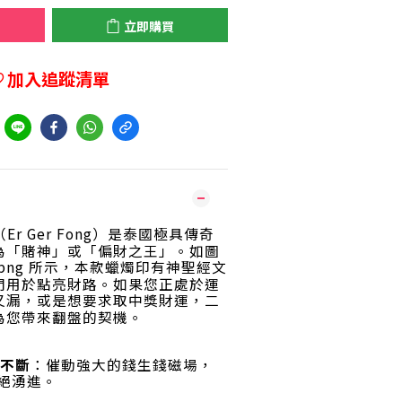
立即購買
加入追蹤清單
到
Er Ger Fong）是泰國極具傳奇
為「賭神」或「偏財之王」
。如圖
8fe.png 所示，本款蠟燭印有神聖經文
門用於點亮財路
。如果您正處於運
又漏，或是想要求取中獎財運，二
為您帶來翻盤的契機
。
不斷
：催動強大的錢生錢磁場，
絕湧進
。