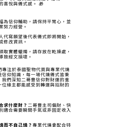
的喜悅與儀式感
。 🎁
福為信仰輔助，請保持平常心，並
業努力經營
。
人代寫願望後代表儀式即將開始，
或修改資訊
。
領取實體蠟燭，請存放在乾燥處，
導致經文損壞
。
們專注於泰國聖物代買與專業代燒
統信仰知識，每一場代燒儀式皆秉
。我們深知二哥豐信仰對財運的重
一位緣主都能感受到轉運與招財的
合求什麼財？
二哥豐主司偏財、快
別適合需要瞬間手氣或非固定收入
燒而不自己燒？
專業代燒會配合特