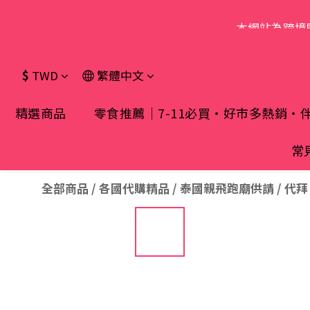
本網站為跨境
$
TWD
繁體中文
精選商品
零食推薦｜7-11必買・好市多熱銷・
常
全部商品
/
各國代購精品
/
泰國親飛跑廟供請 / 代拜 