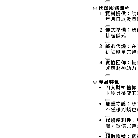
代燒服務流程
❄️
資料提供
：請
年月日以及具
儀式準備
：我
排程儀式
。
誠心代燒
：在
祈福能量完整
實拍回傳
：提
感應財神助力
產品特色
❄️
四大財神信仰
財極具權威的
雙重守護
：除
不僅賺到錢也
代燒便利性
：
險，提供完整
超取贈禮
：透