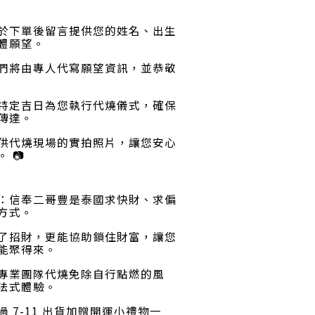
於下單後留言提供您的姓名、出生
體願望
。
們將由專人代寫願望資訊，並恭敬
特定吉日為您執行代燒儀式，確保
傳達
。
供代燒現場的實拍照片，讓您安心
。 📷
：信奉二哥豐是泰國求快財、求偏
方式
。
了招財，更能協助鎖住財富，讓您
能聚得來
。
專業團隊代燒免除自行點燃的風
法式體驗
。
過 7-11 出貨加贈開運小禮物一