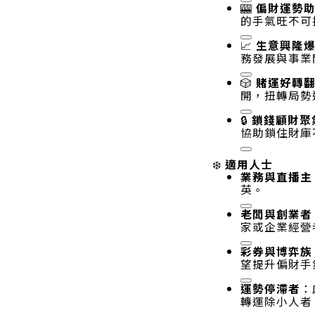
🎰
偏財運勢
的手氣旺不可
📈
生意興隆
務發展與事業
🎲
賭運好轉
開，扭轉局勢
🔒
鎖錢顧財聚
協助鎖住財庫
適用人士
❄️
業務與直播主
英
。
老闆與創業者
家或企業經營
彩券與博弈族
望提升偏財手
運勢停滯者
：
轉運除小人者