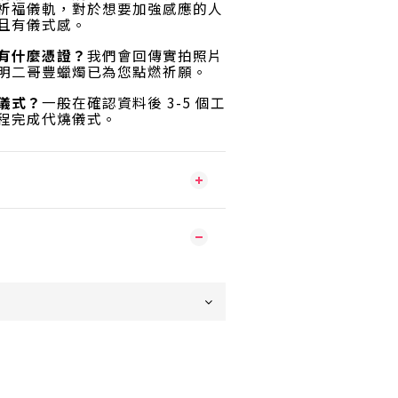
祈福儀軌，對於想要加強感應的人
且有儀式感
。
有什麼憑證？
我們會回傳實拍照片
明二哥豐蠟燭已為您點燃祈願
。
儀式？
一般在確認資料後 3-5 個工
程完成代燒儀式
。