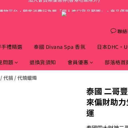
購物平台，顧客消費行為屬「個人進口貨品範圍」，商品僅
歡迎光臨 S.A.W
歡迎光臨 S.A.W
聯絡
伴手禮精選
泰國 Divana Spa 香氛
日本DHC・UH
見問題
退換貨須知
會員優惠
部落格首
/ 代捐 / 代燒蠟燭
泰國 二哥豐
來偏財助力
運
泰國四大財神二