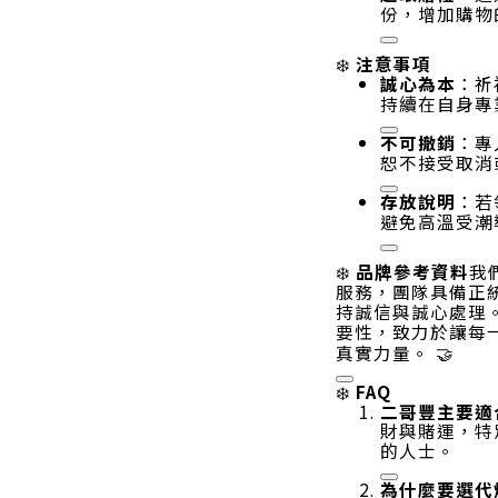
份，增加購物
注意事項
❄️
誠心為本
：祈
持續在自身專
不可撤銷
：專
恕不接受取消
存放說明
：若
避免高溫受潮
❄️
品牌參考資料
我
服務，團隊具備正
持誠信與誠心處理
要性，致力於讓每
真實力量
。 🤝
FAQ
❄️
二哥豐主要適
財與賭運，特
的人士
。
為什麼要選代