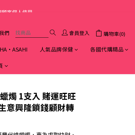
限顧客個人使用
我們
會員登入
購物車(0)
A・ASAHI
人氣品牌保健
各國代購精品
頁
立即購買
蠟燭 1支入 賭運旺旺
生意興隆鎖錢顧財轉
哥豐代燒蠟燭，專為求取快財、