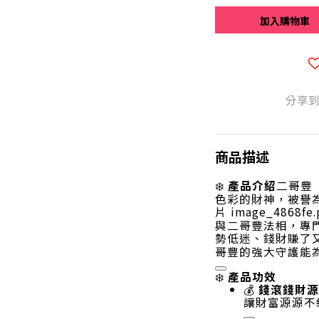
加入購物車
分享
商品描述
❄️
產品介紹
二哥豐（
色彩的財神，被譽
片 image_486
與二哥豐法相，專
勢低迷、錢財賺了
哥豐的強大守護能
產品功效
❄️
💰
錢滾錢財源
讓財富源源不