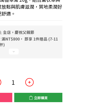
常放鬆與肌膚滋潤，質地柔潤好
更舒適。
止
全店，慶祝父親節
NT$800， 即享 1件贈品 (7-11
一杯)
立即購買