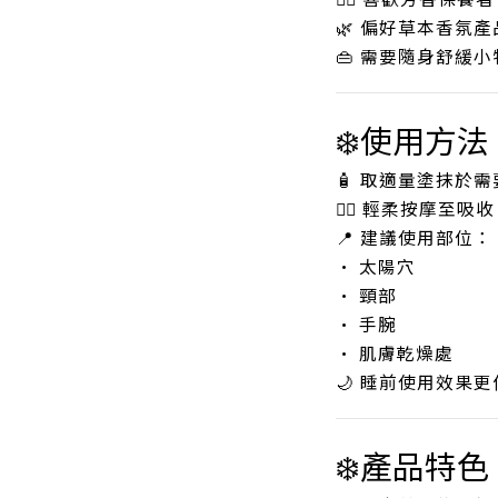
🌿 偏好草本香氛產
👜 需要隨身舒緩小
❄️使用方法
🧴 取適量塗抹於
💆‍♂️ 輕柔按摩至吸收
📍 建議使用部位：
• 太陽穴
• 頸部
• 手腕
• 肌膚乾燥處
🌙 睡前使用效果更
❄️產品特色