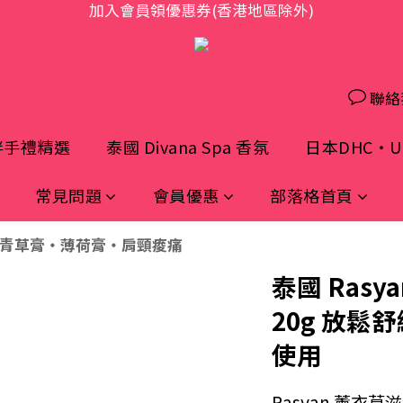
歡迎光臨 S.A.W
購物平台，顧客消費行為屬「個人進口貨品範圍」，商品僅
歡迎光臨 S.A.W
聯絡
伴手禮精選
泰國 Divana Spa 香氛
日本DHC・UH
常見問題
會員優惠
部落格首頁
青草膏・薄荷膏・肩頸痠痛
泰國 Ras
20g 放鬆
使用
Rasyan 薰衣