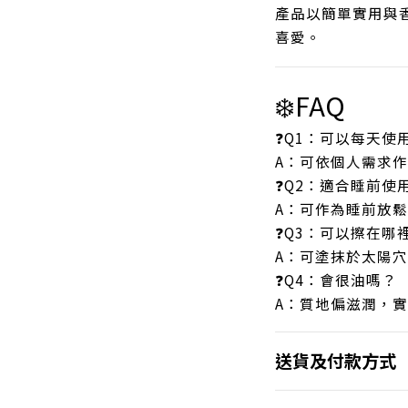
產品以簡單實用與
喜愛。
❄️FAQ
❓Q1：可以每天使
A：可依個人需求
❓Q2：適合睡前使
A：可作為睡前放
❓Q3：可以擦在哪
A：可塗抹於太陽
❓Q4：會很油嗎？
A：質地偏滋潤，
送貨及付款方式