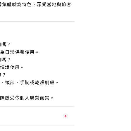
香氛體驗為特色，深受當地與旅客
用嗎？
作為日常保養使用。
用嗎？
鬆情境使用。
裡？
穴、頸部、手腕或乾燥肌膚。
實際感受依個人膚質而異。