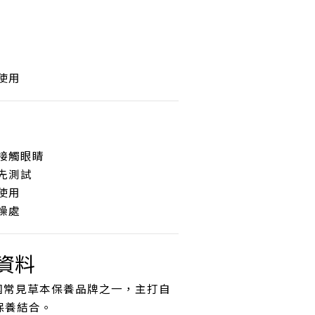
使用
免接觸眼睛
議先測試
使用
燥處
考資料
n 為泰國常見草本保養品牌之一，主打自
保養結合。