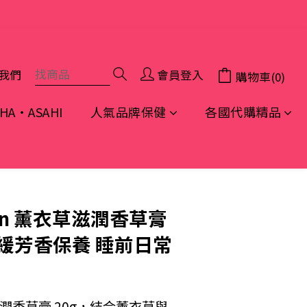
限顧客個人使用
我們
會員登入
購物車(0)
A・ASAHI
人氣品牌保健
各國代購精品
立即購買
yan 薰衣草滋潤香草膏
舒緩芳香保養 睡前日常
草滋潤香草膏 20g，結合薰衣草與