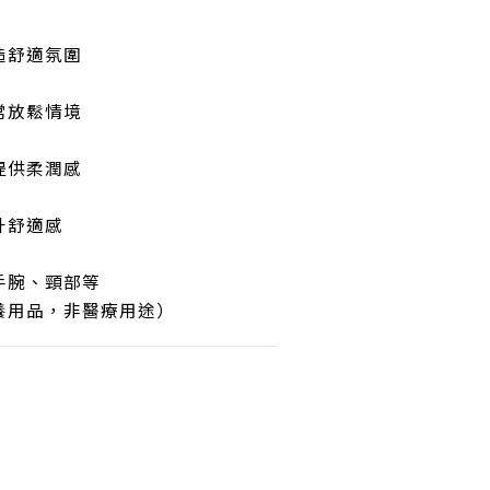
造舒適氛圍
常放鬆情境
提供柔潤感
升舒適感
手腕、頸部等
養用品，非醫療用途）