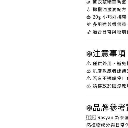
🌿 薰衣草精華香氣
💧 橄欖油滋潤配方
👜 20g 小巧好攜帶
💜 多用途芳香保養
🌙 適合日常與睡前
❄️注意事項
⚠️ 僅供外用，避
⚠️ 肌膚敏感者建
⚠️ 若有不適請停止
⚠️ 請存放於陰涼乾
❄️品牌參
🇹🇭 Rasya
然植物成分與日常