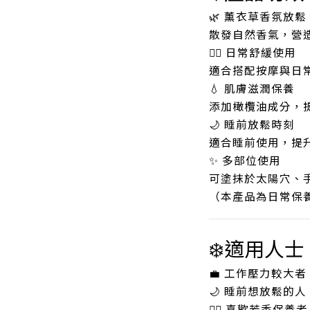
🌿 薰衣草香氛放鬆
散發自然香氣，營
💆‍♀️ 日常舒緩使用
適合搭配按摩與日
💧 肌膚滋潤保養
添加橄欖油成分，
🌙 睡前放鬆時刻
適合睡前使用，提
✨ 多部位使用
可塗抹於太陽穴、
（本產品為日常保
❄️適用人士
💼 工作壓力較大者
🌙 睡前想放鬆的人
💆‍♀️ 喜歡芳香保養者