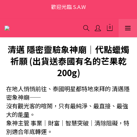
歡迎光臨 S.A.W
歡迎光臨 S.A.W
加入會員領優惠券(香港地區除外)
本網站為跨境購物平台，顧客消費行為屬「個人進口貨
品範圍」，商品僅限顧客個人使用
清邁 隱密靈驗象神廟｜代點蠟燭
祈願 (出貨送泰國有名的芒果乾
歡迎光臨 S.A.W
200g)
在地人悄悄前往、泰國明星都特地來拜的 清邁隱
密象神廟——
沒有觀光客的喧鬧，只有最純淨、最直接、最強
大的能量。
象神主管 事業｜財富｜智慧突破｜清除阻礙，特
別適合年底轉運。