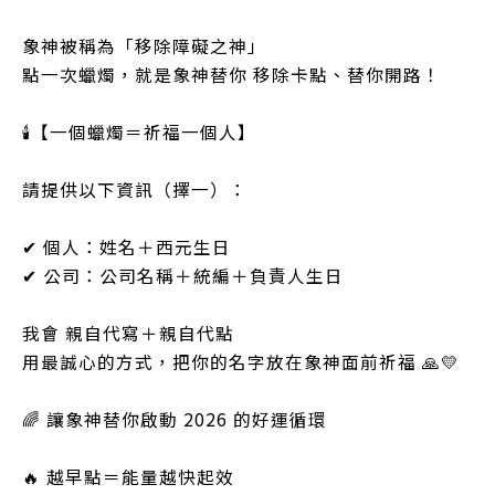
象神被稱為「移除障礙之神」
點一次蠟燭，就是象神替你 移除卡點、替你開路！
🕯️【一個蠟燭＝祈福一個人】
請提供以下資訊（擇一）：
✔ 個人：姓名＋西元生日
✔ 公司：公司名稱＋統編＋負責人生日
我會 親自代寫＋親自代點
用最誠心的方式，把你的名字放在象神面前祈福 🙏💛
🌈 讓象神替你啟動 2026 的好運循環
🔥 越早點＝能量越快起效