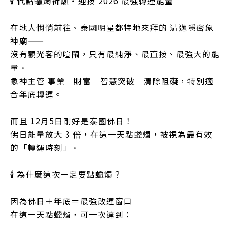
🕯️ 代點蠟燭祈願・迎接 2026 最強轉運能量
在地人悄悄前往、泰國明星都特地來拜的 清邁隱密象
神廟——
沒有觀光客的喧鬧，只有最純淨、最直接、最強大的能
量。
象神主管 事業｜財富｜智慧突破｜清除阻礙，特別適
合年底轉運。
而且 12月5日剛好是泰國佛日！
佛日能量放大 3 倍，在這一天點蠟燭，被視為最有效
的「轉運時刻」。
🕯️ 為什麼這次一定要點蠟燭？
因為佛日＋年底＝最強改運窗口
在這一天點蠟燭，可一次達到：