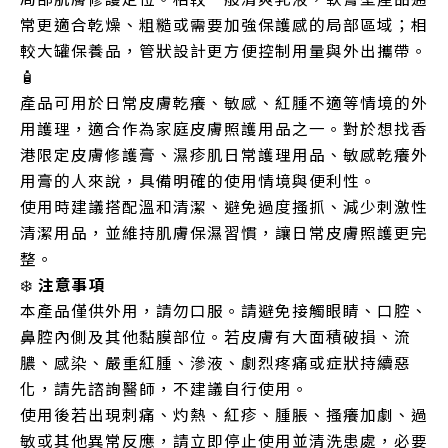
常更適合乾燥、粗糙或需要加強保護感的局部區域；相
較大罐保養品，管狀設計更方便控制用量與外出攜帶。
🧴
產品可用於日常皮膚乾癢、敏感、紅腫不適等情境的外
用護理，適合作為家庭皮膚照護用品之一。對於想找香
港限定皮膚修護膏、濕疹肌日常護理用品、敏感乾癢外
用膏的人來說，具備明確的使用情境與便利性。
使用時建議搭配溫和清潔、避免過度搔抓、減少刺激性
清潔用品，並維持肌膚保濕習慣，讓日常皮膚照護更完
整。
❄️
注意事項
本產品僅供外用，請勿口服。請避免接觸眼睛、口腔、
鼻腔內側及其他黏膜部位。若皮膚有大面積破損、流
膿、感染、嚴重紅腫、滲液、劇烈疼痛或症狀持續惡
化，請先諮詢醫師，不建議自行使用。
使用後若出現刺痛、灼熱、紅疹、腫脹、搔癢加劇、過
敏或其他異常反應，請立即停止使用並清洗患處，必要