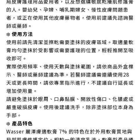
局皮膚護理用品愛用者，以及想選購敏感乾癢肌修護膏
的人。嬰幼兒、孕婦、哺乳期婦女、慢性皮膚問題患
者，或正在使用其他皮膚藥物者，使用前建議先諮詢醫
師或藥師。
❄️
使用方法
使用前請先清潔並擦乾需要塗抹的皮膚區域。取適量軟
膏均勻塗抹於受影響或需要護理的位置，輕輕推開至吸
收即可。
實際使用頻率、使用天數與塗抹範圍，請依商品外盒標
示、醫師或藥師建議為準。若醫師建議需連續使用28
天或更長時間，請依專業指示進行，不建議自行延長或
增加使用量。
請避免塗抹於眼周、口鼻黏膜、開放性傷口、化膿處或
嚴重破損皮膚。使用後建議洗手，除非塗抹部位本身為
手部。
❄️
產品特色
Wasser 麗澤膚適軟膏 7% 的特色在於外用軟膏質地與
局部肌膚修護定位。相較一般清爽乳液，軟膏型產品通