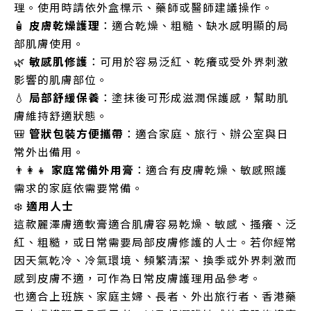
理。使用時請依外盒標示、藥師或醫師建議操作。
🧴
皮膚乾燥護理
：適合乾燥、粗糙、缺水感明顯的局
部肌膚使用。
🌿
敏感肌修護
：可用於容易泛紅、乾癢或受外界刺激
影響的肌膚部位。
💧
局部舒緩保養
：塗抹後可形成滋潤保護感，幫助肌
膚維持舒適狀態。
🎒
管狀包裝方便攜帶
：適合家庭、旅行、辦公室與日
常外出備用。
👨‍👩‍👧
家庭常備外用膏
：適合有皮膚乾燥、敏感照護
需求的家庭依需要常備。
❄️
適用人士
這款麗澤膚適軟膏適合肌膚容易乾燥、敏感、搔癢、泛
紅、粗糙，或日常需要局部皮膚修護的人士。若你經常
因天氣乾冷、冷氣環境、頻繁清潔、換季或外界刺激而
感到皮膚不適，可作為日常皮膚護理用品參考。
也適合上班族、家庭主婦、長者、外出旅行者、香港藥