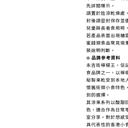
先詳閱標示。
請置於陰涼乾燥處
封後請密封保存並
兒童與長者食用時
若產品表面出現糖
蜜餞類食品常見現
裝說明判斷。
❄️
品牌參考資料
永吉街檸檬王・信
食品牌之一，以檸
秘製果乾受到本地
懷舊街頭小食特色
到的選擇。
其涼果系列以酸甜
色，適合作為日常
室分享。對於想感
具代表性的香港小食