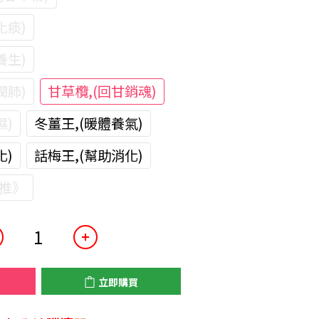
化痰)
養生)
潤肺)
甘草欖,(回甘銷魂)
濕)
冬薑王,(暖體養氣)
化)
話梅王,(幫助消化)
推》
立即購買