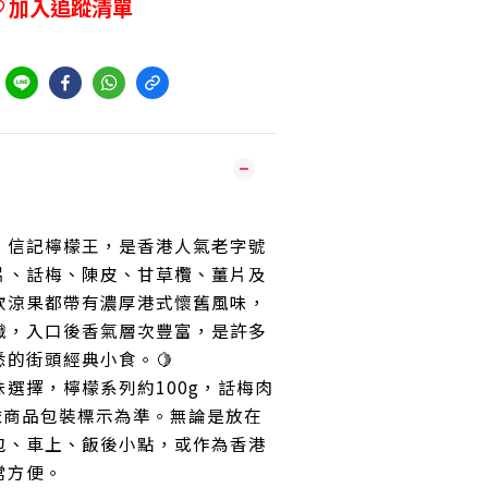
加入追蹤清單
到
・信記檸檬王，是香港人氣老字號
片、話梅、陳皮、甘草欖、薑片及
款涼果都帶有濃厚港式懷舊風味，
織，入口後香氣層次豐富，是許多
的街頭經典小食。🍋
選擇，檸檬系列約100g，話梅肉
依商品包裝標示為準。無論是放在
包、車上、飯後小點，或作為香港
常方便。