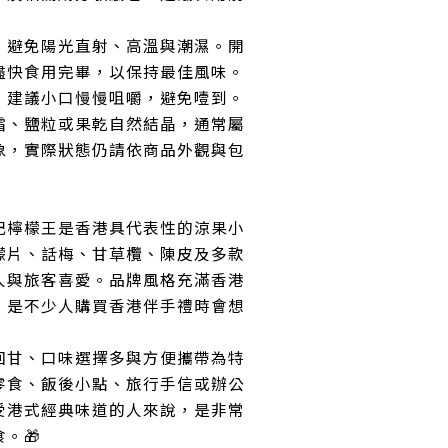
，避免陽光直射、高溫與潮濕。開
儘快食用完畢，以保持最佳風味。
，建議小口慢慢咀嚼，避免噎到。
霜、鹽粒或果乾自然結晶，通常屬
象，實際狀態仍請依商品外觀與包
記檸檬王是香港具代表性的涼果小
檬片、話梅、甘草欖、陳皮及多款
人與旅客喜愛。品牌風格充滿香港
，是不少人購買香港伴手禮時會想
回甘、口味選擇多與方便攜帶為特
零食、飯後小點、旅行手信或辦公
受港式經典味道的人來說，是非常
。🎁