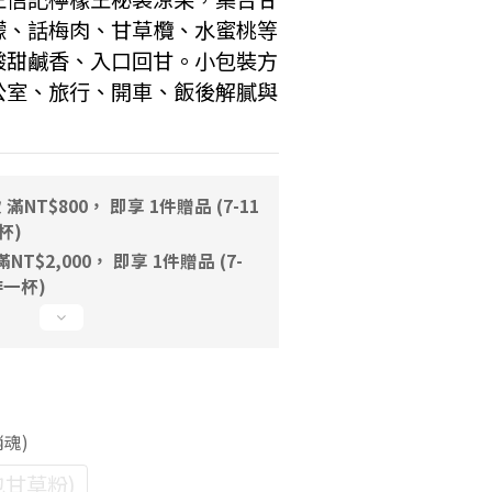
檬、話梅肉、甘草欖、水蜜桃等
酸甜鹹香、入口回甘。小包裝方
公室、旅行、開車、飯後解膩與
。
NT$800， 即享 1件贈品 (7-11
一杯)
T$2,000， 即享 1件贈品 (7-
咖啡一杯)
銷魂)
包甘草粉)