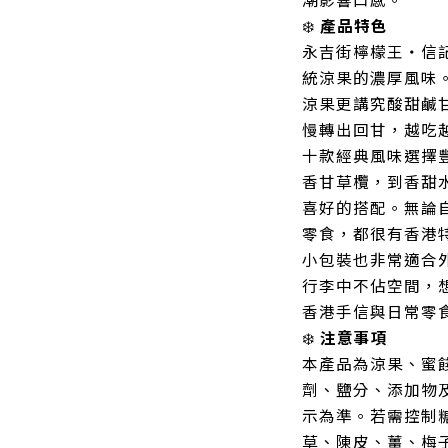
❄️
產品特色
永吉街檸檬王・信
統涼果的濃厚風味
涼果更講究酸甜鹹
慢轉出回甘，越吃越
十款經典風味選擇
香甘草欖，到香甜
喜好的搭配。無論
零食，都很有香港
小包裝也非常適合
行李中不佔空間，
香港手信與日常零
❄️
注意事項
本產品為涼果、蜜
劑、鹽分、添加物
示為準。若需控制
草、陳皮、薑、梅