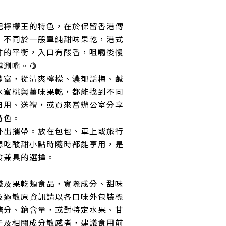
記檸檬王的特色，在於保留香港傳
。不同於一般單純甜味果乾，港式
甘的平衡，入口有酸香，咀嚼後慢
涮嘴。🍋
豐富，從清爽檸檬、濃郁話梅、鹹
水蜜桃與薑味果乾，都能找到不同
自用、送禮，或買來當辦公室分享
特色。
外出攜帶。放在包包、車上或旅行
想吃酸甜小點時隨時都能享用，是
食兼具的選擇。
餞及果乾類食品，實際成分、甜味
及過敏原資訊請以各口味外包裝標
糖分、鈉含量，或對特定水果、甘
子及相關成分敏感者，建議食用前