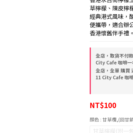
草檸檬、陳皮檸
經典港式風味，
便攜帶，適合辦
香港懷舊伴手禮
全店，取貨不付款 滿
City Cafe 咖啡
全店，全單 購買 滿N
11 City Cafe 
NT$100
顏色
: 甘草欖,(回甘
甘草檸檬(附一