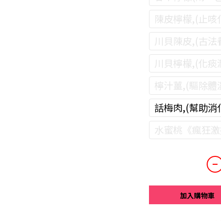
陳皮檸檬,(止咳
川貝陳皮,(古法
川貝檸檬,(化痰
檸汁薑,(驅除體
話梅肉,(幫助消
水蜜桃《瘋狂激
加入購物車