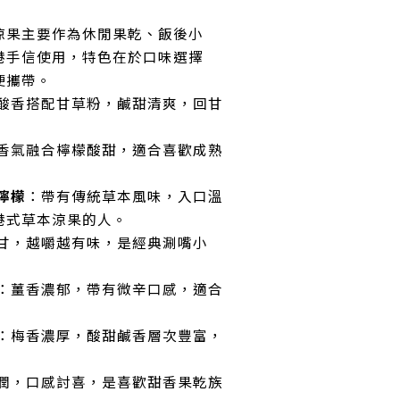
涼果主要作為休閒果乾、飯後小
港手信使用，特色在於口味選擇
便攜帶。
酸香搭配甘草粉，鹹甜清爽，回甘
香氣融合檸檬酸甜，適合喜歡成熟
檸檬
：帶有傳統草本風味，入口溫
港式草本涼果的人。
甘，越嚼越有味，是經典涮嘴小
：薑香濃郁，帶有微辛口感，適合
。
：梅香濃厚，酸甜鹹香層次豐富，
潤，口感討喜，是喜歡甜香果乾族