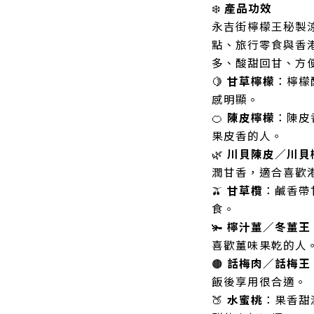
❄️
產品功效
永吉街檸檬王秘製
點、旅行零食與香
多、酸甜回甘、方
🍋
甘草檸檬
：檸檬
感明顯。
🍊
陳皮檸檬
：陳皮
果皮香的人。
🌿
川貝陳皮／川貝
潤甘香，適合喜歡
🫒
甘草欖
：鹹香帶
食。
🫚
檸汁薑／冬薑王
喜歡薑味果乾的人
🟤
話梅肉／話梅王
飯後享用很合適。
🍑
水蜜桃
：果香甜