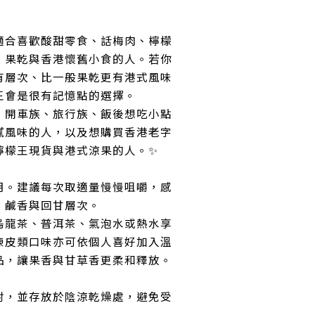
適合喜歡酸甜零食、話梅肉、檸檬
、果乾與香港懷舊小食的人。若你
有層次、比一般果乾更有港式風味
王會是很有記憶點的選擇。
、開車族、旅行族、飯後想吃小點
膩風味的人，以及想購買香港老字
檸檬王現貨與港式涼果的人。✨
用。建議每次取適量慢慢咀嚼，感
、鹹香與回甘層次。
烏龍茶、普洱茶、氣泡水或熱水享
陳皮類口味亦可依個人喜好加入溫
品，讓果香與甘草香更柔和釋放。
封，並存放於陰涼乾燥處，避免受