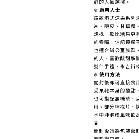
群的人氣選擇。
❄️
適用人士
這款港式涼果系列
片、陳皮、甘草欖
想找一款比糖果更
的零嘴，信記檸檬
也適合辦公室族群
的人、喜歡酸甜解
號伴手禮、永吉街
❄️
使用方法
開封後即可直接食
受果乾本身的酸甜
也可搭配無糖茶、
用。部分檸檬片、
水中沖泡成風味飲
🍵
開封後請將包裝密
潮影響口感。