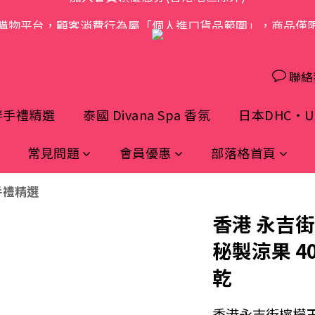
購物平台，顧客消費行為屬「個人進口貨品範圍」，商品僅
歡迎光臨 S.A.W
歡迎光臨 S.A.W
聯絡
伴手禮精選
泰國 Divana Spa 香氛
日本DHC・UH
常見問題
會員優惠
部落格首頁
手禮精選
香港 永吉
秘製涼果 40
乾
香港永吉街檸檬