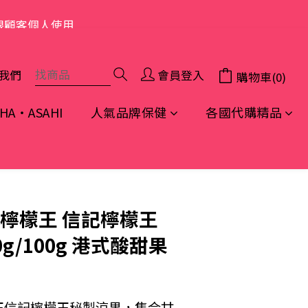
限顧客個人使用
我們
會員登入
購物車(0)
A・ASAHI
人氣品牌保健
各國代購精品
立即購買
街檸檬王 信記檸檬王
g/100g 港式酸甜果
王信記檸檬王秘製涼果，集合甘