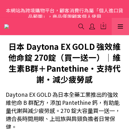
本網站為跨境購物平台，顧客消費行為屬「個人進口貨
歡迎光臨 S.A.W
品範圍」，商品僅限顧客個人使用
歡迎光臨 S.A.W
日本 Daytona EX GOLD 強效維
他命錠 270錠（買一送一）｜維
生素B群＋Pantethine・支持代
謝・減少疲勞感
Daytona EX GOLD 為日本全藥工業推出的強效
維他命 B 群配方，添加 Pantethine 鈣，有助能
量代謝與減少疲勞感。270 錠大容量買一送一，
適合長時間用眼、上班族與肩頸負擔者日常保
健。