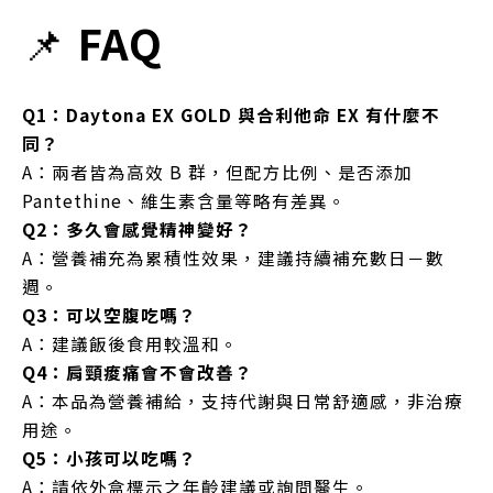
📌
FAQ
Q1：Daytona EX GOLD 與合利他命 EX 有什麼不
同？
A：兩者皆為高效 B 群，但配方比例、是否添加
Pantethine、維生素含量等略有差異。
Q2：多久會感覺精神變好？
A：營養補充為累積性效果，建議持續補充數日－數
週。
Q3：可以空腹吃嗎？
A：建議飯後食用較溫和。
Q4：肩頸痠痛會不會改善？
A：本品為營養補給，支持代謝與日常舒適感，非治療
用途。
Q5：小孩可以吃嗎？
A：請依外盒標示之年齡建議或詢問醫生。