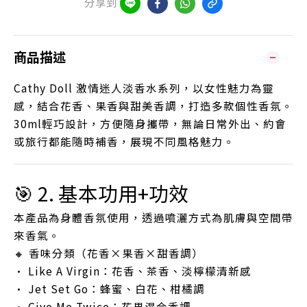
分享到
商品描述
Cathy Doll 激情迷人淡香水系列，以女性魅力為靈
感，結合花香、果香與甜美香調，打造多款個性香氛。
30ml輕巧設計，方便隨身攜帶，無論日常外出、約會
或旅行都能隨時補香，展現不同風格魅力。
🎯 2. 基本功用+功效
本產品為身體香氛使用，透過噴灑方式為肌膚與空間帶
來香氣。
🔸 香味分類（花香×果香×甜香調）
• Like A Virgin：花香、茶香、淡檸檬清新感
• Jet Set Go：蜂蜜、白花、柑橘調
• Give Me Twice：花果混合香調