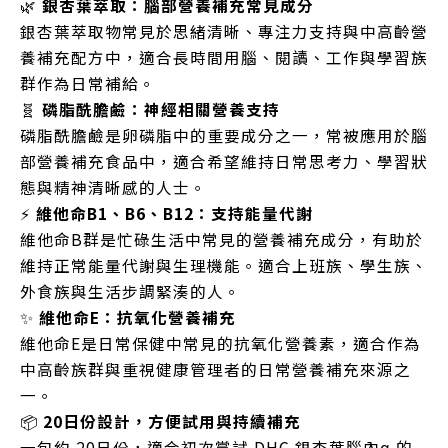
🌿
銀杏葉萃取：腦部營養補充常見成分
銀杏葉萃取物常見於思緒清晰、專注力支持與中高齡營
養補充配方中，適合長時間用腦、閱讀、工作與學習族
群作為日常補給。
🧬
磷脂酰膽鹼：神經相關營養支持
磷脂酰膽鹼是卵磷脂中的重要成分之一，常被應用於腦
部營養補充食品中，適合希望維持日常思考力、學習狀
態與精神清晰感的人士。
⚡
維他命B1、B6、B12：支持能量代謝
維他命B群是忙碌生活中常見的營養補充成分，有助於
維持正常能量代謝與生理機能。適合上班族、學生族、
外食族與生活步調緊湊的人。
✨
維他命E：抗氧化營養補充
維他命E是日常保健中常見的抗氧化營養素，適合作為
中高齡族群與重視健康管理者的日常營養補充來源之
一。
📦
20日份設計，方便試用與持續補充
一包約 20日份，適合初次嘗試 DHC 銀杏葉腦內α 的