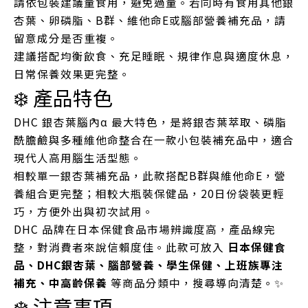
請依包裝建議量食用，避免過量。若同時有食用其他銀
杏葉、卵磷脂、B群、維他命E或腦部營養補充品，請
留意成分是否重複。
建議搭配均衡飲食、充足睡眠、規律作息與適度休息，
日常保養效果更完整。
❄️ 產品特色
DHC 銀杏葉腦內α 最大特色，是將銀杏葉萃取、磷脂
酰膽鹼與多種維他命整合在一款小包裝補充品中，適合
現代人高用腦生活型態。
相較單一銀杏葉補充品，此款搭配B群與維他命E，營
養組合更完整；相較大瓶裝保健品，20日份袋裝更輕
巧，方便外出與初次試用。
DHC 品牌在日本保健食品市場辨識度高，產品線完
整，對消費者來說信賴度佳。此款可放入
日本保健食
品、DHC銀杏葉、腦部營養、學生保健、上班族專注
補充、中高齡保養
等商品分類中，搜尋導向清楚。✨
❄️ 注意事項