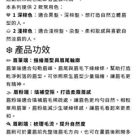
本系列提供 2 款常用色：
🤎
1 深棕色
：適合黑髮、深棕髮、想打造自然立體眉
型的人。
🌰
2 淺棕色
：適合淺棕髮、染髮、柔和妝感與喜歡自
然淡眉的人。
❄️ 產品功效
✏️
眉筆端：描繪眉型與眉尾輪廓
眉筆端適合勾勒眉峰、眉尾與眉毛下緣線條，幫助打造
乾淨俐落的眉型。可依照原生眉型少量描繪，讓眉毛更
有精神。
🌫️
眉粉端：填補空隙，打造柔霧眉感
眉粉端適合填補眉毛稀疏處，讓眉色更均勻自然。相較
單用眉筆，眉粉能減少生硬線條感，讓眉毛看起來更柔
和。
🪮
眉刷端：梳理毛流，提升自然度
眉刷可於畫眉前先整理眉毛方向，也可在畫眉後刷開多