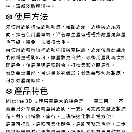
棕，清新淡妝選淺棕。
❄️ 使用方法
先使用眉刷梳理眉毛毛流，確認眉頭、眉峰與眉尾方
向。接著使用眉筆端，沿著原生眉型輕輕描繪眉尾與眉
毛下緣，避免一次畫得太重。
再使用眉粉端填補眉毛中段與空隙處，眉頭位置建議用
剩餘粉量輕刷即可，讓眉妝更自然。最後用眉刷再次梳
開眉色，使眉筆與眉粉融合，打造柔和立體眉型。
若想要更自然，可少量多次疊加；若想要較俐落妝感，
可加強眉尾線條。
❄️ 產品特色
Mistine 3D 立體眉筆最大的特色是「一筆三用」，不
需要另外準備眉粉盒與眉刷，一支即可完成完整眉妝流
程。對外出補妝、旅行、上班快速化妝非常方便。
眉筆可描型、眉粉可柔化顏色、眉刷可整理毛流，三步
驟搭配後能減少眉妝僵硬感，讓眉毛看起來更自然有層