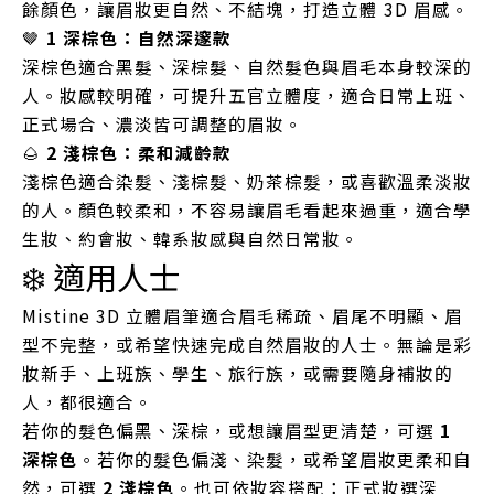
餘顏色，讓眉妝更自然、不結塊，打造立體 3D 眉感。
🤎
1 深棕色：自然深邃款
深棕色適合黑髮、深棕髮、自然髮色與眉毛本身較深的
人。妝感較明確，可提升五官立體度，適合日常上班、
正式場合、濃淡皆可調整的眉妝。
🌰
2 淺棕色：柔和減齡款
淺棕色適合染髮、淺棕髮、奶茶棕髮，或喜歡溫柔淡妝
的人。顏色較柔和，不容易讓眉毛看起來過重，適合學
生妝、約會妝、韓系妝感與自然日常妝。
❄️ 適用人士
Mistine 3D 立體眉筆適合眉毛稀疏、眉尾不明顯、眉
型不完整，或希望快速完成自然眉妝的人士。無論是彩
妝新手、上班族、學生、旅行族，或需要隨身補妝的
人，都很適合。
若你的髮色偏黑、深棕，或想讓眉型更清楚，可選
1
深棕色
。若你的髮色偏淺、染髮，或希望眉妝更柔和自
然，可選
2 淺棕色
。也可依妝容搭配：正式妝選深