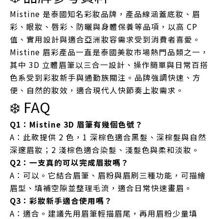
Mistine 是泰國知名彩妝品牌，產品線涵蓋底妝、眉
彩、眼妝、唇彩、防曬與身體保養等品項，以高 CP
值、實用設計與適合亞洲妝容需求受到消費者喜愛。
Mistine 眉彩產品一直是泰國美妝市場熱門品類之一，
其中 3D 立體眉筆以三合一設計、操作簡單與日常百搭
色系受到彩妝新手與通勤族關注。品牌強調快速、方
便、自然的妝效，適合現代人快節奏上妝需求。
❄️ FAQ
Q1：Mistine 3D 眉筆有幾個色號？
A：此款提供 2 色，1 深棕色適合黑髮、深棕髮與自然
深邃眉妝；2 淺棕色適合染髮、淺髮色與柔和淡妝。
Q2：一支真的可以完成眉妝嗎？
A：可以。它結合眉筆、眉粉與眉刷三種功能，可描繪
眉型、填補空隙並整理毛流，適合日常快速畫眉。
Q3：彩妝新手適合使用嗎？
A：適合。建議先用眉筆輕描眉尾，再用眉粉少量填