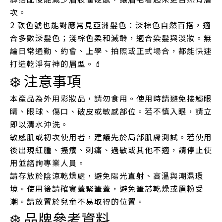
次。
2 款色號也能對應常見亞洲髮色：深棕色自然百搭，適
合多數深髮色；淺棕色柔和減齡，適合染髮與淡妝。無
論日常通勤、約會、上學、拍照或正式場合，都能快速
打造乾淨有神的眉型。💄
❄️ 注意事項
本產品為外用彩妝品，請勿食用。使用時請避免接觸眼
睛、眼球、傷口、破皮或敏感部位。若不慎入眼，請立
即以清水沖洗。
敏感肌或初次使用者，建議先於局部肌膚測試。若使用
後出現紅腫、搔癢、刺痛、過敏或其他不適，請停止使
用並諮詢專業人員。
請存放於陰涼乾燥處，避免陽光直射、高溫與潮濕環
境。使用後請確實蓋緊筆蓋，避免筆芯乾燥或眉粉受
潮。請放置於兒童不易取得的位置。
❄️ 品牌參考資料