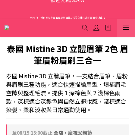
歡迎光臨 S.A.W
加入會員領優惠券(香港地區除外)
本網站為跨境購物平台，顧客消費行為屬「個人進口貨
品範圍」，商品僅限顧客個人使用
泰國 Mistine 3D 立體眉筆 2色 眉
歡迎光臨 S.A.W
筆眉粉眉刷三合一
泰國 Mistine 3D 立體眉筆，一支結合眉筆、眉粉
與眉刷三種功能，適合快速描繪眉型、填補眉毛
空隙與整理毛流。提供 1 深棕色與 2 淺棕色兩
款，深棕適合深髮色與自然立體妝感，淺棕適合
染髮、柔和淡妝與日常通勤使用。
至
08/15 15:00
截止
全店，慶祝父親節