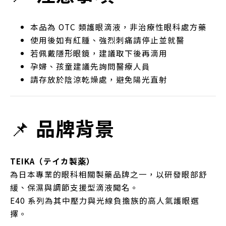
本品為 OTC 類護眼滴液，非治療性眼科處方藥
使用後如有紅腫、強烈刺痛請停止並就醫
若佩戴隱形眼鏡，建議取下後再滴用
孕婦、孩童建議先詢問醫療人員
請存放於陰涼乾燥處，避免陽光直射
📌
品牌背景
TEIKA（テイカ製薬）
為日本專業的眼科相關製藥品牌之一，以研發眼部舒
緩、保濕與調節支援型滴液聞名。
E40 系列為其中壓力與光線負擔族的高人氣護眼選
擇。