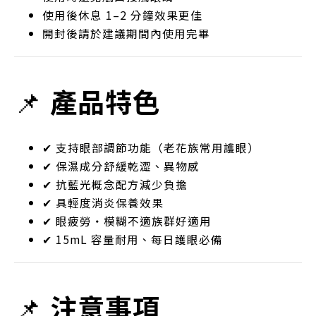
使用後休息 1–2 分鐘效果更佳
開封後請於建議期間內使用完畢
📌
產品特色
✔ 支持眼部調節功能（老花族常用護眼）
✔ 保濕成分舒緩乾澀、異物感
✔ 抗藍光概念配方減少負擔
✔ 具輕度消炎保養效果
✔ 眼疲勞・模糊不適族群好適用
✔ 15mL 容量耐用、每日護眼必備
📌
注意事項