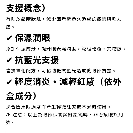
支援概念）
有助放鬆睫狀肌，減少因看近過久造成的疲勞與吃力
感。
✔
保濕潤眼
添加保濕成分，提升眼表濕潤度，減輕乾澀、異物感。
✔
抗藍光支援
含抗氧化配方，可協助抵禦藍光造成的眼部負擔。
✔
輕度消炎・減輕紅感（依外
盒成分）
適合因用眼過度而產生輕微紅感或不適時使用。
⚠ 注意：以上為眼部保養與舒緩範疇，非治療眼疾用
途。