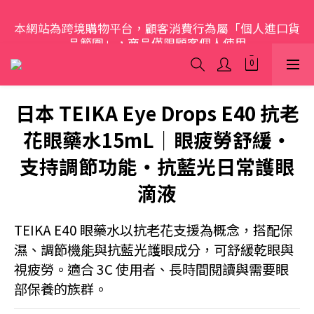
本網站為跨境購物平台，顧客消費行為屬「個人進口貨
歡迎光臨 S.A.W
品範圍」，商品僅限顧客個人使用
歡迎光臨 S.A.W
日本 TEIKA Eye Drops E40 抗老
花眼藥水15mL｜眼疲勞舒緩・
支持調節功能・抗藍光日常護眼
滴液
TEIKA E40 眼藥水以抗老花支援為概念，搭配保
濕、調節機能與抗藍光護眼成分，可舒緩乾眼與
視疲勞。適合 3C 使用者、長時間閱讀與需要眼
部保養的族群。