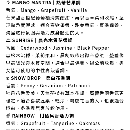
🥭
MANGO MANTRA｜熱帶芒果調
香氣：Mango、Grapefruit、Vanilla
芒果甜香搭配葡萄柚清爽酸甜，再以香草柔和收尾，呈
現熱帶度假感。適合喜歡果香、甜美香氣、夏季保養、
海島旅行氛圍與活力感身體油的人。
🌅
SUNRISE｜晨光木質花香調
香氣：Cedarwood、Jasmine、Black Pepper
雪松木沉穩，茉莉柔和，黑胡椒帶出微辛香氣。整體像
早晨陽光與木質空間，適合早晨保養、辦公前放鬆、男
女皆可使用的中性高級香調。
❄️
SNOW DROP｜柔白花香調
香氣：Peony、Geranium、Patchouli
牡丹花香柔美，天竺葵帶有草本花調，廣藿香讓香氣更
穩定。適合喜歡溫柔、乾淨、粉感花香的人，也很適合
睡前、冬季與居家放鬆使用。
🌈
RAINBOW｜柑橘果香活力調
香氣：Grapefruit、Tangerine、Oakmoss