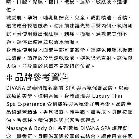
睛、口腔、黏膜、傷口、破皮、濕疹、敏感或不適部
位。
敏感肌、孕婦、哺乳期婦女、兒童，或對精油、香精、
植物成分較敏感者，使用前建議先於手臂內側小範圍測
試。若使用後出現紅腫、刺痛、搔癢、過敏或其他不
適，請停止使用並以清水清潔。
身體油使用後地面或手部可能較滑，請避免接觸地板造
成滑倒。請存放於陰涼乾燥處，避免陽光直射、高溫與
火源，並放置於兒童不易取得的位置。
❄️ 品牌參考資料
DIVANA 是泰國知名高端 SPA 與香氛保養品牌，以泰
式療癒美學、植物香氣、身體護理與 Luxury Thai
Spa Experience 受到旅客與香氛愛好者喜愛。品牌產
品線涵蓋精油、香氛噴霧、護手霜、擴香瓶、身體按摩
油、香氛袋、精油滾珠與居家香氛禮盒。
Massage & Body Oil 系列延續 DIVANA SPA 護理概
念，將香氣、身體滋潤與按摩儀式結合，讓使用者在家