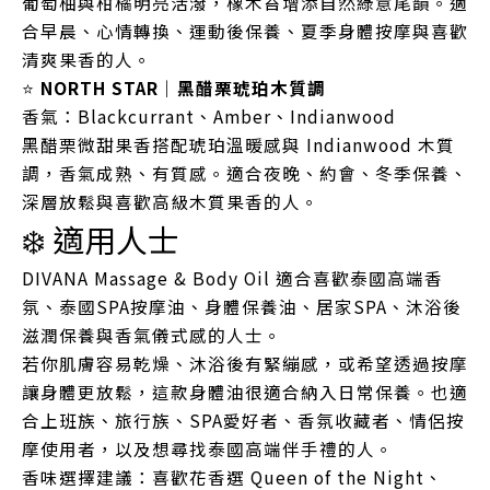
葡萄柚與柑橘明亮活潑，橡木苔增添自然綠意尾韻。適
合早晨、心情轉換、運動後保養、夏季身體按摩與喜歡
清爽果香的人。
⭐
NORTH STAR｜黑醋栗琥珀木質調
香氣：Blackcurrant、Amber、Indianwood
黑醋栗微甜果香搭配琥珀溫暖感與 Indianwood 木質
調，香氣成熟、有質感。適合夜晚、約會、冬季保養、
深層放鬆與喜歡高級木質果香的人。
❄️ 適用人士
DIVANA Massage & Body Oil 適合喜歡泰國高端香
氛、泰國SPA按摩油、身體保養油、居家SPA、沐浴後
滋潤保養與香氣儀式感的人士。
若你肌膚容易乾燥、沐浴後有緊繃感，或希望透過按摩
讓身體更放鬆，這款身體油很適合納入日常保養。也適
合上班族、旅行族、SPA愛好者、香氛收藏者、情侶按
摩使用者，以及想尋找泰國高端伴手禮的人。
香味選擇建議：喜歡花香選 Queen of the Night、