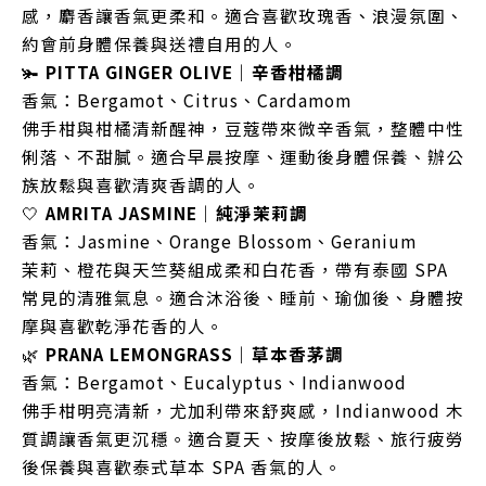
感，麝香讓香氣更柔和。適合喜歡玫瑰香、浪漫氛圍、
約會前身體保養與送禮自用的人。
🫚
PITTA GINGER OLIVE｜辛香柑橘調
香氣：Bergamot、Citrus、Cardamom
佛手柑與柑橘清新醒神，豆蔻帶來微辛香氣，整體中性
俐落、不甜膩。適合早晨按摩、運動後身體保養、辦公
族放鬆與喜歡清爽香調的人。
🤍
AMRITA JASMINE｜純淨茉莉調
香氣：Jasmine、Orange Blossom、Geranium
茉莉、橙花與天竺葵組成柔和白花香，帶有泰國 SPA
常見的清雅氣息。適合沐浴後、睡前、瑜伽後、身體按
摩與喜歡乾淨花香的人。
🌿
PRANA LEMONGRASS｜草本香茅調
香氣：Bergamot、Eucalyptus、Indianwood
佛手柑明亮清新，尤加利帶來舒爽感，Indianwood 木
質調讓香氣更沉穩。適合夏天、按摩後放鬆、旅行疲勞
後保養與喜歡泰式草本 SPA 香氣的人。