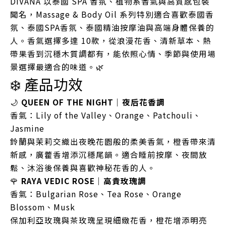
DIVANA 以泰國 SPA 香氛、植物系香氣與高質感包裝
聞名，Massage & Body Oil 系列特別適合喜歡泰國香
氛、泰國SPA香氛、泰國精油按摩油與高端身體保養的
人。香氣選擇多達 10款，從浪漫花香、清新草本、熱
帶果香到沉穩木質調都有，能依照心情、季節與使用場
景選擇最適合的味道。🌿
❄️ 產品功效
🌙
QUEEN OF THE NIGHT｜夜后花香調
香氣：Lily of the Valley、Orange、Patchouli、
Jasmine
鈴蘭與茉莉交織出夜晚花園般的柔美香氣，橙香帶來清
新感，廣藿香增添沉穩尾韻。適合睡前按摩、夜間放
鬆、沐浴後保養與喜歡神秘花香的人。
🌹
RAYA VEDIC ROSE｜高貴玫瑰調
香氣：Bulgarian Rose、Tea Rose、Orange
Blossom、Musk
保加利亞玫瑰與茶玫瑰呈現細緻花香，橙花增添明亮