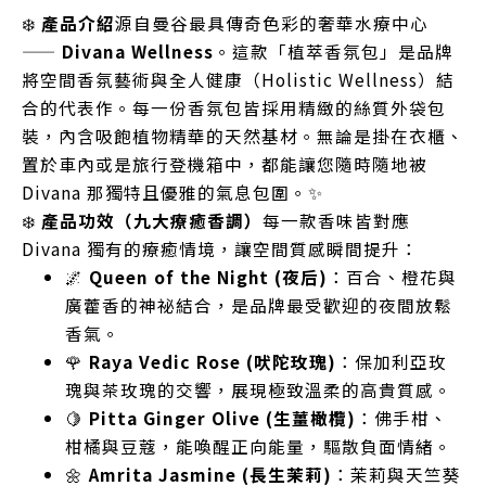
❄️
產品介紹
源自曼谷最具傳奇色彩的奢華水療中心
——
Divana Wellness
。這款「植萃香氛包」是品牌
將空間香氛藝術與全人健康（Holistic Wellness）結
合的代表作。每一份香氛包皆採用精緻的絲質外袋包
裝，內含吸飽植物精華的天然基材。無論是掛在衣櫃、
置於車內或是旅行登機箱中，都能讓您隨時隨地被
Divana 那獨特且優雅的氣息包圍。✨
❄️
產品功效（九大療癒香調）
每一款香味皆對應
Divana 獨有的療癒情境，讓空間質感瞬間提升：
🌌
Queen of the Night (夜后)
：百合、橙花與
廣藿香的神祕結合，是品牌最受歡迎的夜間放鬆
香氣。
🌹
Raya Vedic Rose (吠陀玫瑰)
：保加利亞玫
瑰與茶玫瑰的交響，展現極致溫柔的高貴質感。
🍋
Pitta Ginger Olive (生薑橄欖)
：佛手柑、
柑橘與豆蔻，能喚醒正向能量，驅散負面情緒。
🌼
Amrita Jasmine (長生茉莉)
：茉莉與天竺葵