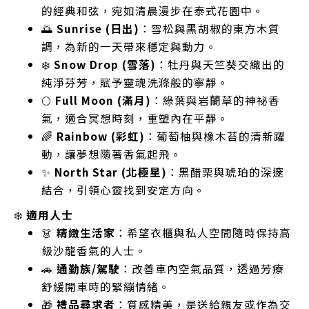
的經典和弦，宛如清晨漫步在泰式花園中。
🌅
Sunrise (日出)
：雪松與黑胡椒的東方木質
調，為新的一天帶來穩定與動力。
❄️
Snow Drop (雪落)
：牡丹與天竺葵交織出的
純淨芬芳，賦予靈魂洗滌般的寧靜。
🌕
Full Moon (滿月)
：綠葉與岩蘭草的神祕香
氣，適合冥想時刻，重塑內在平靜。
🌈
Rainbow (彩虹)
：葡萄柚與橡木苔的清新躍
動，讓夢想隨著香氣起飛。
✨
North Star (北極星)
：黑醋栗與琥珀的深邃
結合，引領心靈找到安定方向。
❄️
適用人士
👗
精緻生活家
：希望衣櫃與私人空間隨時保持高
級沙龍香氣的人士。
🚗
通勤族/駕駛
：改善車內空氣品質，透過芳療
舒緩開車時的緊繃情緒。
🎁
禮品尋求者
：質感精美，是送給親友或作為交