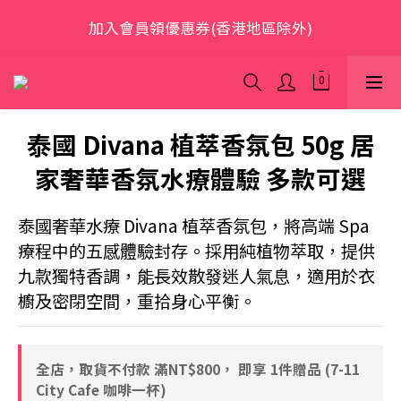
歡迎光臨 S.A.W
加入會員領優惠券(香港地區除外)
本網站為跨境購物平台，顧客消費行為屬「個人進口貨
品範圍」，商品僅限顧客個人使用
泰國 Divana 植萃香氛包 50g 居
歡迎光臨 S.A.W
家奢華香氛水療體驗 多款可選
泰國奢華水療 Divana 植萃香氛包，將高端 Spa 
療程中的五感體驗封存。採用純植物萃取，提供
九款獨特香調，能長效散發迷人氣息，適用於衣
櫥及密閉空間，重拾身心平衡。
全店，取貨不付款 滿NT$800， 即享 1件贈品 (7-11
City Cafe 咖啡一杯)