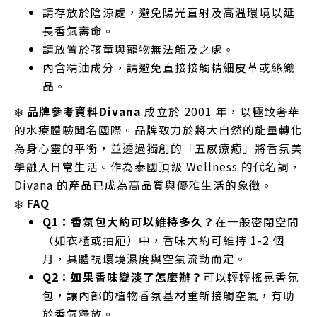
請存放於陰涼處，避免陽光直射及高溫環境以延
長香氣壽命。
請放置於孩童與寵物無法觸及之處。
內含精油成分，請避免直接接觸精細皮革或絲織
品。
❄️
品牌參考資料
Divana
成立於 2001 年，以極致奢華
的水療體驗聞名國際。品牌致力於將大自然的能量轉化
為身心靈的平衡，並透過獨創的「五感療癒」將香氛美
學融入日常生活。作為泰國頂級 Wellness 的代名詞，
Divana 的產品已成為高品質與優雅生活的象徵。
❄️
FAQ
Q1：香氛包大約可以維持多久？
在一般密閉空間
（如衣櫃或抽屜）中，香味大約可維持 1-2 個
月，具體視環境濕度與空氣流動而定。
Q2：如果香味變淡了怎麼辦？
可以輕輕搖晃香氛
包，讓內部的植物香氛基材重新接觸空氣，有助
於香氣釋放。