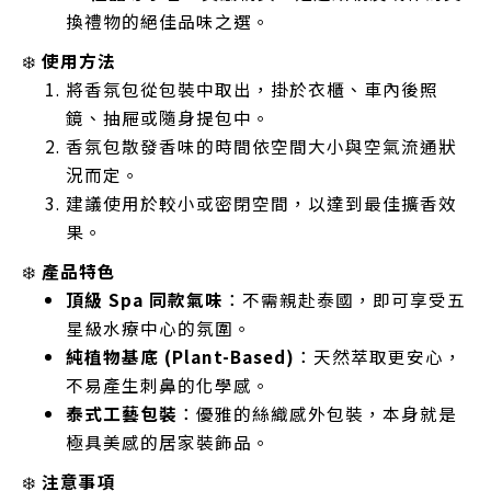
換禮物的絕佳品味之選。
❄️
使用方法
將香氛包從包裝中取出，掛於衣櫃、車內後照
鏡、抽屜或隨身提包中。
香氛包散發香味的時間依空間大小與空氣流通狀
況而定。
建議使用於較小或密閉空間，以達到最佳擴香效
果。
❄️
產品特色
頂級 Spa 同款氣味
：不需親赴泰國，即可享受五
星級水療中心的氛圍。
純植物基底 (Plant-Based)
：天然萃取更安心，
不易產生刺鼻的化學感。
泰式工藝包裝
：優雅的絲織感外包裝，本身就是
極具美感的居家裝飾品。
❄️
注意事項