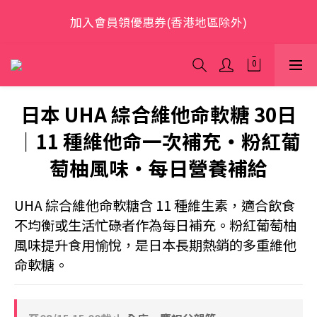
歡迎光臨 S.A.W
加入會員領優惠券(香港地區除外)
本網站為跨境購物平台，顧客消費行為屬「個人進口貨
品範圍」，商品僅限顧客個人使用
日本 UHA 綜合維他命軟糖 30日
歡迎光臨 S.A.W
｜11 種維他命一次補充・粉紅葡
萄柚風味・每日營養補給
UHA 綜合維他命軟糖含 11 種維生素，適合飲食
不均衡或生活忙碌者作為每日補充。粉紅葡萄柚
風味提升食用愉悅，是日本長期熱銷的多重維他
命軟糖。