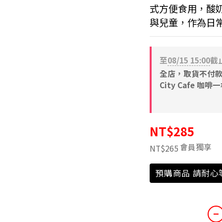
式方便食用，酸
與兒童，作為日
至
08/15 15:00
截
全店，取貨不付款 滿
City Cafe 咖啡
NT$285
會員獨享
NT$265
預購商品 請耐心