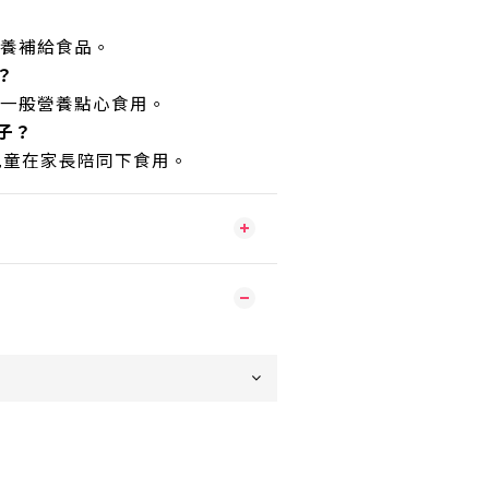
營養補給食品。
？
為一般營養點心食用。
子？
上兒童在家長陪同下食用。