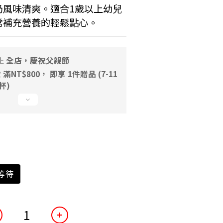
奶風味清爽。適合1歲以上幼兒
常補充營養的輕鬆點心。
止
全店，慶祝父親節
NT$800， 即享 1件贈品 (7-11
一杯)
等待