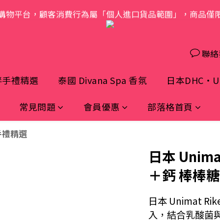
購物平台，顧客消費行為屬「個人進口貨品範圍」，商品僅
歡迎光臨 S.A.W
歡迎光臨 S.A.W
聯絡
伴手禮精選
泰國 Divana Spa 香氛
日本DHC・UH
常見問題
會員優惠
部落格首頁
手禮精選
日本 Unim
＋鈣 棒棒糖
日本 Unimat R
入，結合乳酸菌