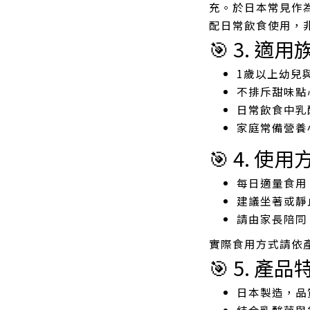
充。於日本常見作
配日常飲食使用，
🎯 3. 適用
1歲以上幼兒
不排斥甜味點
日常飲食中乳
家庭常備營養
🎯 4. 使用
每日適量食用
建議坐著或靜
請由家長陪同
實際食用方式請依
🎯 5. 產品
日本製造，品
結合乳酸菌與