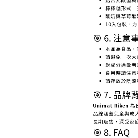
棒棒糖形式，
酸奶與草莓酸
10入包裝，
🎯 6. 注意
本品為食品，
請避免一次大
對成分過敏者
食用時請注意
請存放於陰涼
🎯 7. 品牌
Unimat Riken
為
品線涵蓋兒童與成
長期販售，深受家
🎯 8. FAQ