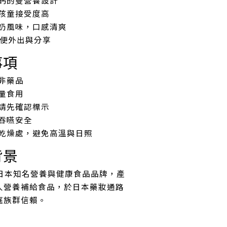
孩童接受度高
奶風味，口感清爽
方便外出與分享
事項
非藥品
量食用
請先確認標示
吞嚥安全
乾燥處，避免高溫與日照
背景
日本知名營養與健康食品品牌，產
人營養補給食品，於日本藥妝通路
庭族群信賴。