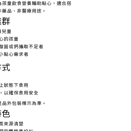
為孩童飲食營養輔助點心，適合搭
非藥品、非醫療用途。
族群
與兒童
心的孩童
酸菌或鈣攝取不足者
小點心需求者
方式
止狀態下食用
，以確保食用安全
產品外包裝標示為準。
特色
質來源清楚
鈣的雙營養設計