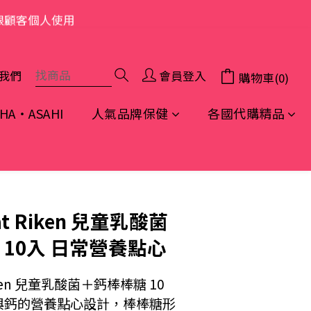
限顧客個人使用
我們
會員登入
購物車(0)
A・ASAHI
人氣品牌保健
各國代購精品
立即購買
at Riken 兒童乳酸菌
 10入 日常營養點心
iken 兒童乳酸菌＋鈣棒棒糖 10
與鈣的營養點心設計，棒棒糖形