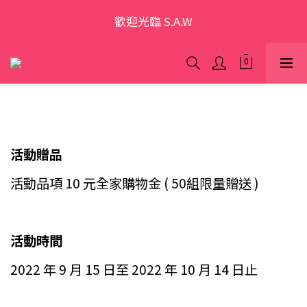
歡迎光臨 S.A.W
歡迎光臨 S.A.W
加入會員領優惠券(香港地區除外)
本網站為跨境購物平台，顧客消費行為屬「個人進口貨
品範圍」，商品僅限顧客個人使用
歡迎光臨 S.A.W
活動贈品
活動品項 10 元全家購物金 ( 50組限量贈送 )
活動時間
2022 年 9 月 15 日至 2022 年 10 月 14 日止