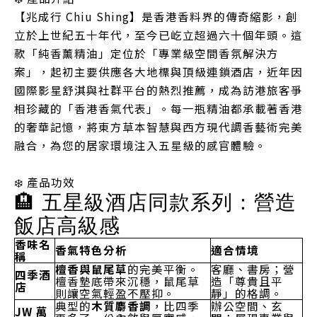
【兆成行 Chiu Shing】是香港香料界的傳奇縮影，創
立於上世紀五十年代，至今已屹立超過六十個年頭。這
款「純香薰精油」定位於「專業級空間香氛解決方
案」，起初主要供應各大地標與頂級連鎖酒店，近年因
國際影星舒淇與社群平台的熱烈推薦，成為訪港旅客爭
相珍藏的「香港香氣代表」。每一瓶精油都承載著香港
的奢華記憶，將東方草本智慧與西方現代調香藝術完美
融合，為您的居家環境注入五星級的感官體驗。
❄️ 產品功效
🏨 五星級酒店同款系列：營造
飯店高級感
香味名
香氣特色分析
適合情境
稱
檀香與鼠尾草
的完美平衡。
客廳、書房；營
四季酒
檀香墊底帶來沉穩，鼠尾草
造「尊貴且平
店
則讓空氣輕盈不壓抑。
靜」的格調。
典型的
木質麝香調
，比四季
辦公空間、玄
JW 萬