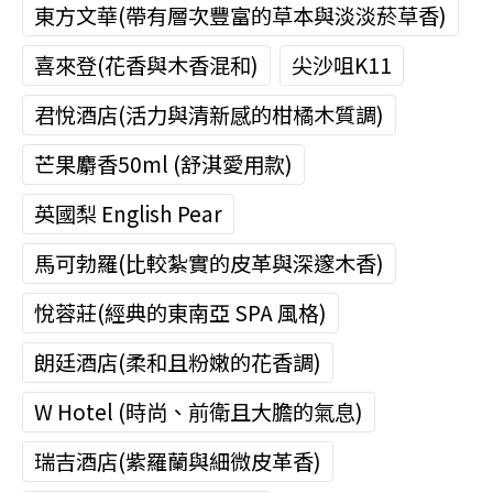
東方文華(帶有層次豐富的草本與淡淡菸草香)
喜來登(花香與木香混和)
尖沙咀K11
君悅酒店(活力與清新感的柑橘木質調)
芒果麝香50ml (舒淇愛用款)
英國梨 English Pear
馬可勃羅(比較紮實的皮革與深邃木香)
悅蓉莊(經典的東南亞 SPA 風格)
朗廷酒店(柔和且粉嫩的花香調)
W Hotel (時尚、前衛且大膽的氣息)
瑞吉酒店(紫羅蘭與細微皮革香)