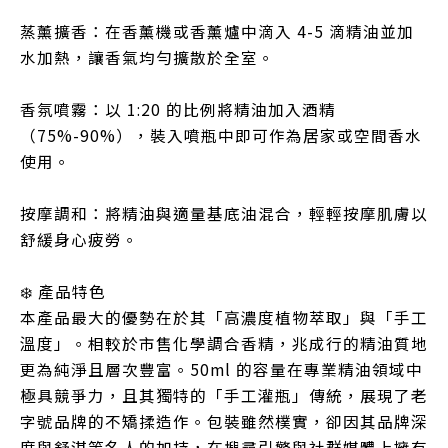
蒸薰擴香：在香薰機或香薰爐中滴入 4-5 滴精油並加
水加熱，讓香氣均勻擴散於全室。
香氛噴霧：以 1:20 的比例將精油加入酒精
（75%-90%），裝入噴瓶中即可作為居家或空間香水
使用。
按摩調和：將精油與適量基底油混合，輕輕按摩肌膚以
舒緩身心疲勞。
❄️ 產品特色
本產品最大的優勢在於其「高濃度植物萃取」與「手工
溫度」。相較於市售化學調合香精，兆成行的精油質地
更為純淨且層次豐富。50ml 的容量在專業精油領域中
極具競爭力，且其獨特的「手工灌瓶」傳統，展現了老
字號品牌的不矯揉造作。包裝雖然樸實，卻因其品牌深
度與舒淇等名人的加持，在搜尋引擎與社群媒體上擁有