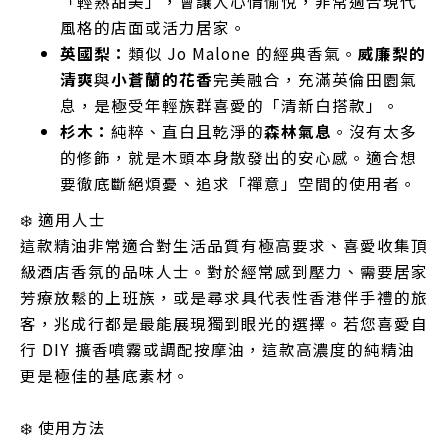
「輕熟甜美」，會讓人心情愉悅，非常適合現代
風格的店面或活力居家。
英國梨：
類似 Jo Malone 的經典香氣。
威廉梨的
清爽
與
小蒼蘭的花香
完美融合，充滿英倫田園氣
息，是極受年輕族群喜愛的「清新白搭款」。
杉木：
純粹、直白且乾淨的
森林氣息
。沒有太多
的修飾，就是木頭本身散發出的安心感。適合想
要徹底斷絕煩憂、追求「禪意」空間的使用者。
❄️ 適用人士
這款精油非常適合對生活品質有極高要求、喜愛收集頂
級酒店香氛的品味人士。對於經常感到壓力、需要居家
芳療放鬆的上班族，或是尋求具代表性香港伴手禮的旅
客，兆成行都是最能展現獨到眼光的選擇。若您喜愛自
行 DIY 擴香噴霧或調配按摩油，這款高濃度的純精油
更是極佳的基底素材。
❄️ 使用方法