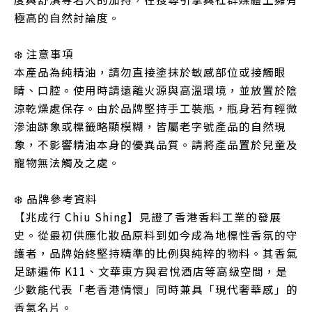
極高的自然討論度。
❄️ 注意事項
本產品為純精油，請勿直接塗抹於敏感部位或接觸眼
睛、口腔。使用時請遠離火源與高溫環境，並放置於陰
涼乾燥處保存。由於品牌堅持手工裝瓶，瓶身若有輕微
滲油跡象或標籤略顯模糊，皆屬老字號產品的自然現
象，不影響精油本身的優異品質。請將產品置於兒童及
寵物無法觸及之處。
❄️ 品牌參考資料
【兆成行 Chiu Shing】見證了香港香料工業的發展
史。從最初供應化妝品原料到如今成為地標性香氛的守
護者，品牌始終堅持精準的比例與純粹的物料。其香氣
足跡遍佈 K11、文華東方與君悅酒店等高級空間，是
少數能代表「老香港情懷」同時兼具「現代奢華感」的
香氣名片。