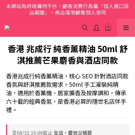
本網站為跨境購物平台，顧客消費行為屬「個人進口貨
歡迎光臨 S.A.W
品範圍」，商品僅限顧客個人使用
歡迎光臨 S.A.W
香港 兆成行 純香薰精油 50ml 舒
淇推薦芒果麝香與酒店同款
香港兆成行純香薰精油，核心 SEO 針對酒店同款
香氛與舒淇推薦款需求。50ml 手工灌裝純精
油，適用於香薰機、居家擴香及按摩調和，傳承
六十載的經典香氣，是香港必買的隱世名店伴手
禮。
至
08/15 15:00
截止
全店，慶祝父親節