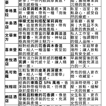
更多了一份內斂與厚實感，
關；展現專業與
豪
層次感極強。
沉穩的氣場。
以
白茶與輕木質
為基底。清
臥室、浴室；放
香格里
新、優雅，帶有一種「雨後
鬆身心，感受自
拉
森林」的純淨感。
然的療癒。
檸檬尤加利搭配茉莉與玫
宴客廳、長輩
半島酒
瑰
。這是貴氣的象徵，帶有
房；大氣且不失
店
經典的東方典雅風格。
溫柔的貴族感。
帶有層次豐富的
草本與淡淡
私人工作室、視
文華東
菸草香
。充滿睿智、神祕且
聽室；強調獨特
方
極具現代紳士魅力。
的個人品味。
相對經典的
花香與木香混
客房、家庭聚會
喜來登
和
，給人一種溫馨、賓至如
場所；讓人放鬆
歸的穩定感。
且有安全感。
帶有活力與清新感的
柑橘木
早晨開窗後的客
君悅酒
質調
。現代感十足，讓人精
廳；開啟充滿活
店
神一振。
力的一天。
比較紮實的
皮革與深邃木
馬可勃
男性的個人更衣
香
。給人一種「老派奢華」
羅
間、收藏室。
的貴氣與力量感。
經典的
東南亞 SPA 風格
。香
泡澡時使用；舒
悅榕莊
茅與熱帶植物香氣，彷彿置
壓、放鬆，緩解
身於度假村。
一天的勞累。
柔和且粉嫩的花香調
。像是
女生臥室、更衣
朗廷酒
穿著粉色洋裝的仕女，充滿
間；營造浪漫與
店
甜美與柔情。
女性特質。