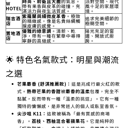
時尚、前衛且大膽
的氣息。
派對空間、現代
W
帶有果香與皮革的碰撞，充
風十足的家居環
HOTEL
滿活力與夜生活質感。
境。
紫羅蘭與細微皮革香
。極致
瑞吉酒
追求完美細節的
的精緻感，像是名貴絲綢觸
店
極簡空間。
摸皮膚的感覺。
優雅的綠意調
。清新、乾
陽光充足的窗
置地酒
淨，帶有一種在繁華中尋得
邊、開放式廚
店
寧靜的高級感。
房。
🌟 特色名氣款式：明星與潮流
之選
芒果麝香 (舒淇推薦款)：
這是兆成行最火紅的款
式。
熱帶芒果的香甜
被
麝香的溫柔
包覆，完全不
黏膩，反而帶有一種「溫柔的挑逗」。它有一種
獨特的慵懶感，是非常迷人的個人或臥室香氛。
尖沙咀 K11：
這款被稱為「最有質感的商場
香」。
荔枝、西柚混合著蘋果花
。它是純粹的