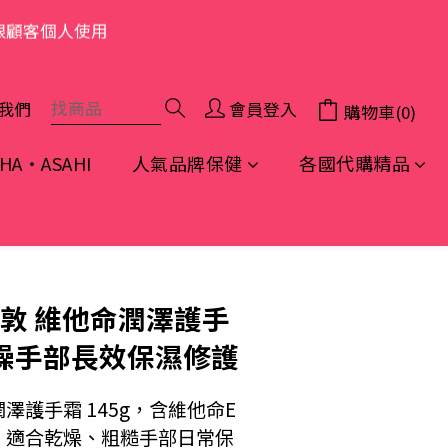
限顧客個人使用
我們
會員登入
購物車(0)
A・ASAHI
人氣品牌保健
各國代購精品
立即購買
雷敦 維他命潤澤護手
 乾燥手部長效保濕修護
澤護手霜 145g，含維他命E
，適合乾燥、粗糙手部日常保