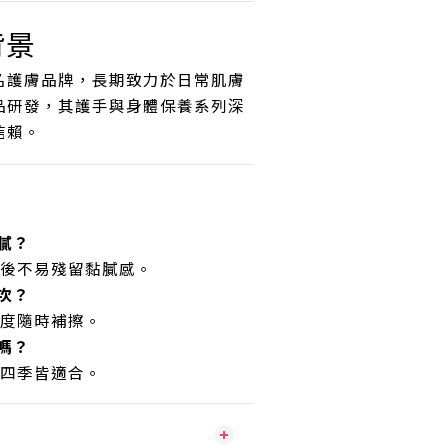
背景
名護膚品牌，長期致力於日常肌膚
品研發，其護手與身體保養系列深
信賴。
膩？
收後不易殘留黏膩感。
次？
程度隨時補擦。
嗎？
方四季皆適合。