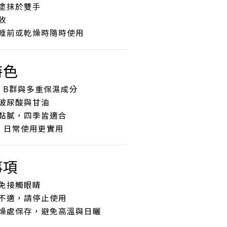
塗抹於雙手
收
睡前或乾燥時隨時使用
特色
、B群與多重保濕成分
玻尿酸與甘油
黏膩，四季皆適合
量，日常使用更實用
事項
免接觸眼睛
不適，請停止使用
燥處保存，避免高溫與日曬