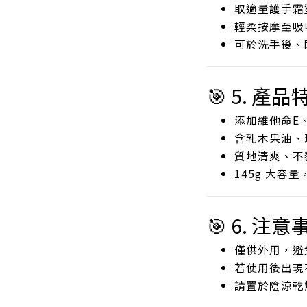
取適量護手霜
輕柔按摩至吸
可於洗手後、
🎯 5. 產品
添加維他命E
含乳木果油、
質地清爽、不
145g 大容
🎯 6. 注意
僅供外用，避
若使用後出現
請置於陰涼乾