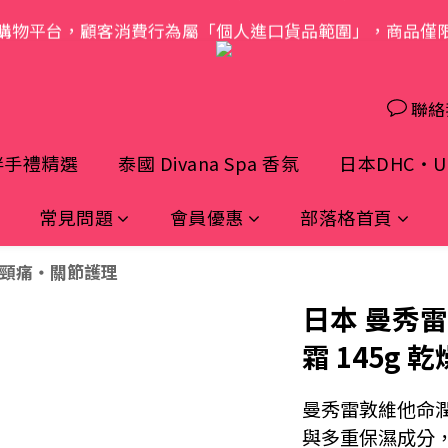
購物平台，顧客消費行為屬「個人進口貨品範圍」，商品僅
歡迎光臨 S.A.W
歡迎光臨 S.A.W
聯絡
伴手禮精選
泰國 Divana Spa 香氛
日本DHC・UH
常見問題
會員優惠
部落格首頁
頸痛・關節護理
日本 曼秀
霜 145g
曼秀雷敦維他命潤
與多重保濕成分