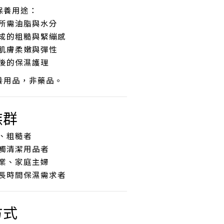
保養用途：
所需油脂與水分
成的粗糙與緊繃感
肌膚柔嫩與彈性
後的保濕護理
養用品，非藥品。
族群
、粗糙者
觸清潔用品者
業、家庭主婦
長時間保濕需求者
方式