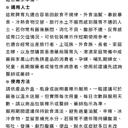
❄️
適用人士
這款脾胃丸適合容易因飲食不規律、外食油膩、暴飲暴
食、冷熱食物交替、旅行水土不服而感到腸胃不適的人
士。若你常有飯後脹悶、消化不良、腹部不適、反胃感
或胃口欠佳情況，可依包裝標示作短期使用參考。
也適合經常出差旅行者、上班族、外食族、長者、家庭
主婦，以及想購買香港藥局腸胃丸、港澳家庭常備中成
藥與李萬山釣魚牌產品的消費者。孕婦、哺乳期婦女、
兒童、長期服藥者或慢性疾病患者，使用前建議先諮詢
醫師或藥師。
❄️
使用方法
請依產品外盒、瓶身或說明書標示服用。一般建議可於
飯後以溫水送服，但實際每次用量、每日次數與服用天
數，請以商品包裝標示或醫師、藥師指示為準。
服用期間建議保持飲食清淡，避免過量油膩、辛辣、冰
冷食物，並留意補充水分。若腸胃不適伴隨持續腹瀉、
嘔吐、發燒、劇烈腹痛、便血、脫水或症狀多日未改