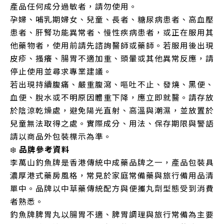
產品任何成分過敏者，請勿使用。
孕婦、哺乳期婦女、兒童、長者、糖尿病患者、高血壓
患者、肝腎功能異常者、慢性疾病患者，或正在服用其
他藥物者，使用前請先諮詢醫師或藥師。若服用後出現
皮疹、搔癢、腸胃不適加重、頭暈或其他異常反應，請
停止使用並尋求專業建議。
若出現持續腹痛、嚴重腹瀉、嘔吐不止、發燒、黑便、
血便、脫水或不明原因體重下降，應立即就醫。請存放
於陰涼乾燥處，避免陽光直射、高溫與潮濕，並放置於
兒童無法取得之處。實際成分、用法、保存期限與警語
請以商品外包裝標示為準。
❄️
品牌參考資料
李萬山釣魚牌是香港傳統中成藥品牌之一，產品包裝具
濃厚港式藥房風格，常見於家庭常備藥與旅行備用品清
單中。品牌以中草藥傳統配方與便攜丸劑型態受到消費
者熟悉。
釣魚牌脾胃丸以腸胃不適、脾胃調理與旅行常備為主要