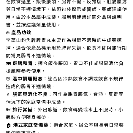
在飲食過量、飯後脹悶、腸胃不暢、反胃感、肚痛腹瀉
等日常不適情境下，依照包裝標示或醫師、藥師建議使
用。由於本品屬中成藥，服用前建議詳閱外盒與說明
書，並按建議劑量使用。
❄️
產品功效
李萬山釣魚牌脾胃丸主要作為腸胃不適時的中成藥選
擇，適合依產品標示用於脾胃失調、飲食不節與旅行期
間常見腸胃不適情境。
🍽️
健脾和胃
：適合飯後脹悶、胃口不佳或腸胃消化負
擔感時參考使用。
🌸
溫中調理概念
：適合因冷熱飲食不調或飲食不規律
造成的腸胃不適情境。
💧
脹氣與消化不良
：可作為腸胃脹氣、食滯、反胃等
情況下的家庭常備中成藥。
🎒
旅行常備
：外出旅遊、飲食轉變或水土不服時，小
瓶裝方便隨身攜帶。
🏠
港式家庭常備藥
：適合家庭、辦公室與長者日常藥
箱依需求準備。