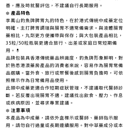
善，應及時就醫評估，不建議自行長期服用。
❄️
產品特色
李萬山釣魚牌脾胃丸的特色，在於港式傳統中成藥定位
明確，主打脾胃調理與腸胃不適常備需求。與液體腸胃
藥相比，丸劑更方便攜帶與保存；與大包裝產品相比，
35粒/50粒瓶裝更適合旅行、出差或家庭日常短期備
用。💊
品牌包裝具香港傳統藥品辨識度，釣魚牌形象鮮明，對
於熟悉港澳藥房產品的消費者來說，容易作為腸胃常備
品選購。當外食、旅行或聚餐後感到腸胃負擔時，可依
照標示作為日常備用品使用。
此類中成藥更適合作短期症狀管理，不建議取代醫師診
斷。若反覆出現腸胃不適，建議找出飲食、壓力、作息
或疾病原因，並尋求專業建議。
❄️
注意事項
本產品為中成藥，請依外盒標示或醫師、藥師指示服
用，請勿自行過量或長期連續服用。對中草藥成分或本