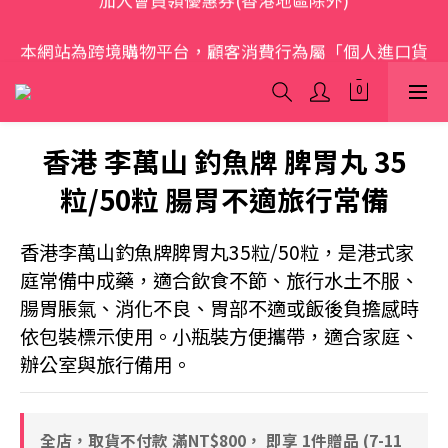
歡迎光臨 S.A.W
本網站為跨境購物平台，顧客消費行為屬「個人進口貨
品範圍」，商品僅限顧客個人使用
歡迎光臨 S.A.W
香港 李萬山 釣魚牌 脾胃丸 35
粒/50粒 腸胃不適旅行常備
香港李萬山釣魚牌脾胃丸35粒/50粒，是港式家
庭常備中成藥，適合飲食不節、旅行水土不服、
腸胃脹氣、消化不良、胃部不適或飯後負擔感時
依包裝標示使用。小瓶裝方便攜帶，適合家庭、
辦公室與旅行備用。
全店，取貨不付款 滿NT$800， 即享 1件贈品 (7-11