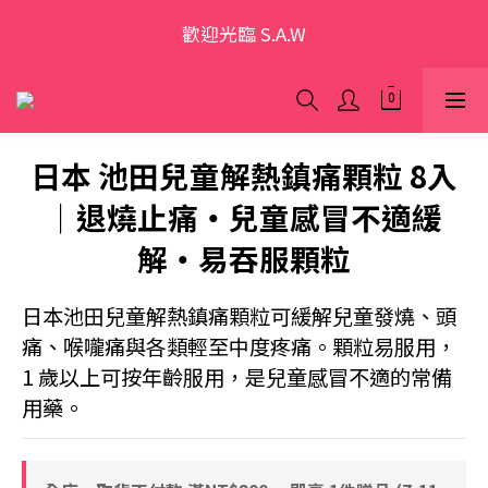
歡迎光臨 S.A.W
歡迎光臨 S.A.W
加入會員領優惠券(香港地區除外)
本網站為跨境購物平台，顧客消費行為屬「個人進口貨
日本 池田兒童解熱鎮痛顆粒 8入
品範圍」，商品僅限顧客個人使用
｜退燒止痛・兒童感冒不適緩
歡迎光臨 S.A.W
解・易吞服顆粒
日本池田兒童解熱鎮痛顆粒可緩解兒童發燒、頭
痛、喉嚨痛與各類輕至中度疼痛。顆粒易服用，
1 歲以上可按年齡服用，是兒童感冒不適的常備
用藥。