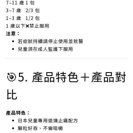
7–11 歲
1 包
3–7 歲
2/3 包
1–3 歲
1/2 包
1 歲以下
❌禁止服用
注意：
若症狀持續請停止使用並就醫
兒童須在成人監護下服用
🎯5. 產品特色＋產品對
比
產品特色：
日本兒童專用退燒止痛配方
顆粒好吞、不需咀嚼