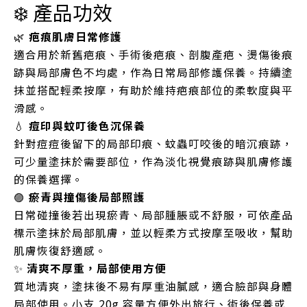
❄️ 產品功效
🌿
疤痕肌膚日常修護
適合用於新舊疤痕、手術後疤痕、剖腹產疤、燙傷後痕
跡與局部膚色不均處，作為日常局部修護保養。持續塗
抹並搭配輕柔按摩，有助於維持疤痕部位的柔軟度與平
滑感。
💧
痘印與蚊叮後色沉保養
針對痘痘後留下的局部印痕、蚊蟲叮咬後的暗沉痕跡，
可少量塗抹於需要部位，作為淡化視覺痕跡與肌膚修護
的保養選擇。
🟣
瘀青與撞傷後局部照護
日常碰撞後若出現瘀青、局部腫脹或不舒服，可依產品
標示塗抹於局部肌膚，並以輕柔方式按摩至吸收，幫助
肌膚恢復舒適感。
✨
清爽不厚重，局部使用方便
質地清爽，塗抹後不易有厚重油膩感，適合臉部與身體
局部使用。小支 20g 容量方便外出旅行、術後保養或