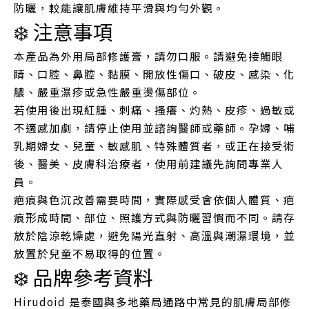
防曬，較能讓肌膚維持平滑與均勻外觀。
❄️ 注意事項
本產品為外用局部修護膏，請勿口服。請避免接觸眼
睛、口腔、鼻腔、黏膜、開放性傷口、破皮、感染、化
膿、嚴重濕疹或急性嚴重燙傷部位。
若使用後出現紅腫、刺痛、搔癢、灼熱、皮疹、過敏或
不適感加劇，請停止使用並諮詢醫師或藥師。孕婦、哺
乳期婦女、兒童、敏感肌、特殊體質者，或正在接受術
後、醫美、皮膚科治療者，使用前建議先詢問專業人
員。
疤痕與色沉改善需要時間，實際感受會依個人體質、疤
痕形成時間、部位、照護方式與防曬習慣而不同。請存
放於陰涼乾燥處，避免陽光直射、高溫與潮濕環境，並
放置於兒童不易取得的位置。
❄️ 品牌參考資料
Hirudoid 是泰國與多地藥局通路中常見的肌膚局部修