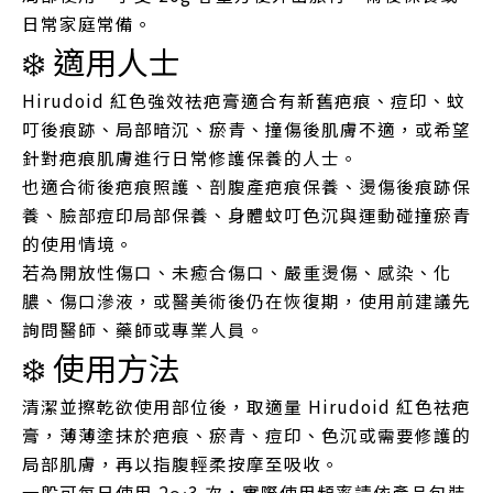
日常家庭常備。
❄️ 適用人士
Hirudoid 紅色強效祛疤膏適合有新舊疤痕、痘印、蚊
叮後痕跡、局部暗沉、瘀青、撞傷後肌膚不適，或希望
針對疤痕肌膚進行日常修護保養的人士。
也適合術後疤痕照護、剖腹產疤痕保養、燙傷後痕跡保
養、臉部痘印局部保養、身體蚊叮色沉與運動碰撞瘀青
的使用情境。
若為開放性傷口、未癒合傷口、嚴重燙傷、感染、化
膿、傷口滲液，或醫美術後仍在恢復期，使用前建議先
詢問醫師、藥師或專業人員。
❄️ 使用方法
清潔並擦乾欲使用部位後，取適量 Hirudoid 紅色祛疤
膏，薄薄塗抹於疤痕、瘀青、痘印、色沉或需要修護的
局部肌膚，再以指腹輕柔按摩至吸收。
一般可每日使用 2～3 次，實際使用頻率請依產品包裝