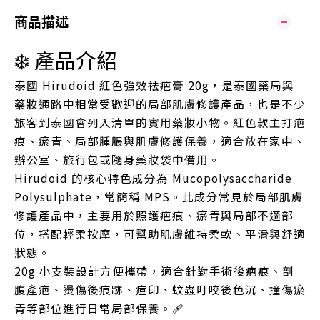
商品描述
❄️ 產品介紹
泰國 Hirudoid 紅色強效祛疤膏 20g，是泰國藥局與
藥妝通路中相當受歡迎的局部肌膚修護產品，也是不少
旅客到泰國會列入清單的實用藥妝小物。紅色款主打疤
痕、瘀青、局部腫脹與肌膚修護保養，適合放在家中、
辦公室、旅行包或隨身藥妝袋中備用。
Hirudoid 的核心特色成分為 Mucopolysaccharide
Polysulphate，常簡稱 MPS。此成分常見於局部肌膚
修護產品中，主要用於照護疤痕、瘀青與局部不適部
位，搭配輕柔按摩，可幫助肌膚維持柔軟、平滑與舒適
狀態。
20g 小支裝設計方便攜帶，適合針對手術後疤痕、剖
腹產疤、燙傷後痕跡、痘印、蚊蟲叮咬後色沉、撞傷瘀
青等部位進行日常局部保養。🩹