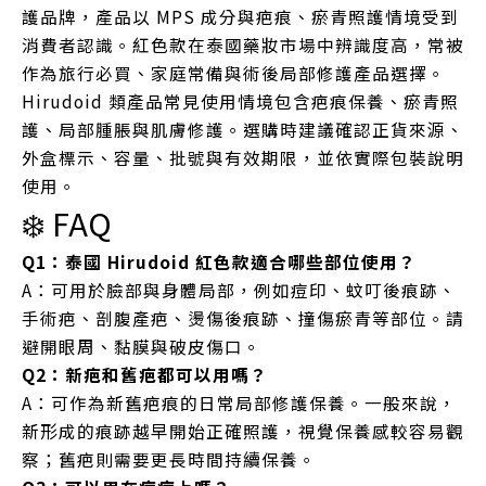
護品牌，產品以 MPS 成分與疤痕、瘀青照護情境受到
消費者認識。紅色款在泰國藥妝市場中辨識度高，常被
作為旅行必買、家庭常備與術後局部修護產品選擇。
Hirudoid 類產品常見使用情境包含疤痕保養、瘀青照
護、局部腫脹與肌膚修護。選購時建議確認正貨來源、
外盒標示、容量、批號與有效期限，並依實際包裝說明
使用。
❄️ FAQ
Q1：泰國 Hirudoid 紅色款適合哪些部位使用？
A：可用於臉部與身體局部，例如痘印、蚊叮後痕跡、
手術疤、剖腹產疤、燙傷後痕跡、撞傷瘀青等部位。請
避開眼周、黏膜與破皮傷口。
Q2：新疤和舊疤都可以用嗎？
A：可作為新舊疤痕的日常局部修護保養。一般來說，
新形成的痕跡越早開始正確照護，視覺保養感較容易觀
察；舊疤則需要更長時間持續保養。