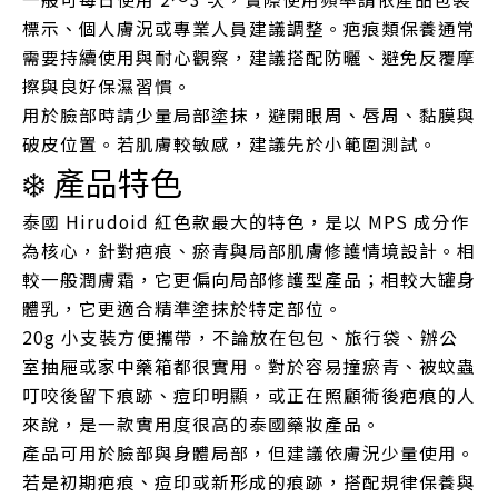
標示、個人膚況或專業人員建議調整。疤痕類保養通常
需要持續使用與耐心觀察，建議搭配防曬、避免反覆摩
擦與良好保濕習慣。
用於臉部時請少量局部塗抹，避開眼周、唇周、黏膜與
破皮位置。若肌膚較敏感，建議先於小範圍測試。
❄️ 產品特色
泰國 Hirudoid 紅色款最大的特色，是以 MPS 成分作
為核心，針對疤痕、瘀青與局部肌膚修護情境設計。相
較一般潤膚霜，它更偏向局部修護型產品；相較大罐身
體乳，它更適合精準塗抹於特定部位。
20g 小支裝方便攜帶，不論放在包包、旅行袋、辦公
室抽屜或家中藥箱都很實用。對於容易撞瘀青、被蚊蟲
叮咬後留下痕跡、痘印明顯，或正在照顧術後疤痕的人
來說，是一款實用度很高的泰國藥妝產品。
產品可用於臉部與身體局部，但建議依膚況少量使用。
若是初期疤痕、痘印或新形成的痕跡，搭配規律保養與