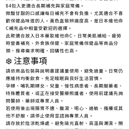
84包入更適合長期補充與家庭常備。
微酸甘甜的口感讓每日補充不會有負擔，尤其適合不喜
歡保健品味道的人。黃色盒裝辨識度高，是日本維他命
C補充品中相當受歡迎的選擇。
此款適合放入日本藥妝維他命C、日常美肌補給、疲勞
時營養補充、外食族保健、家庭常備保健品等商品分
類，搜尋需求明確，回購性也高。
❄️ 注意事項
請依商品包裝與說明書建議量使用，避免過量。日常仍
應維持均衡飲食、充足睡眠與良好生活習慣。
孕婦、哺乳期婦女、兒童、慢性病患者、長期服藥者、
特殊體質者，或正在接受醫療照護者，使用前建議先詢
問醫師、藥師或專業人員。
若使用後出現腸胃不適、腹瀉、噁心、過敏、搔癢或其
他不舒服，請停止使用並諮詢專業人員。
請存放於陰涼乾燥處，避免陽光直射、高溫與潮濕。開