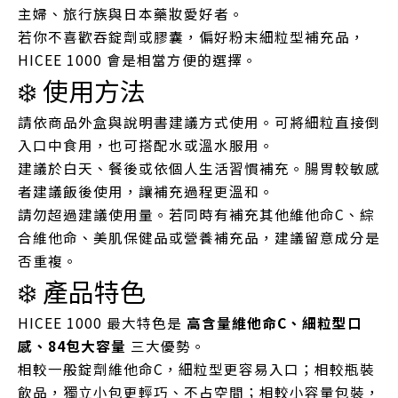
主婦、旅行族與日本藥妝愛好者。
若你不喜歡吞錠劑或膠囊，偏好粉末細粒型補充品，
HICEE 1000 會是相當方便的選擇。
❄️ 使用方法
請依商品外盒與說明書建議方式使用。可將細粒直接倒
入口中食用，也可搭配水或溫水服用。
建議於白天、餐後或依個人生活習慣補充。腸胃較敏感
者建議飯後使用，讓補充過程更溫和。
請勿超過建議使用量。若同時有補充其他維他命C、綜
合維他命、美肌保健品或營養補充品，建議留意成分是
否重複。
❄️ 產品特色
HICEE 1000 最大特色是
高含量維他命C、細粒型口
感、84包大容量
三大優勢。
相較一般錠劑維他命C，細粒型更容易入口；相較瓶裝
飲品，獨立小包更輕巧、不占空間；相較小容量包裝，