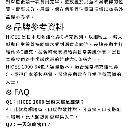
封單包後請一次食用完畢，並放置於兒童不易取得的位
置。實際成分、用量、保存期限與注意事項請以商品外
盒標示為準。
❄️ 品牌參考資料
HICEE 是日本知名維他命C補充系列，以細粒型、粉末
型與日常營養補給需求受到消費者關注。品牌長期主打
維他命C補充、疲勞時營養補給與日常美肌保養，是日
本藥妝通路中辨識度高的維他命C商品之一。
HICEE 1000 84包大容量版本，適合經常補充維他命
C、重視日本藥妝品質、希望長期建立日常保養習慣的
人士。
❄️ FAQ
Q1：HICEE 1000 是粉末還是錠劑？
A：此款為細粒型，口感微酸甘甜，可直接入口或搭配
水服用，比大顆錠劑更容易入口。
Q2：一天怎麼食用？