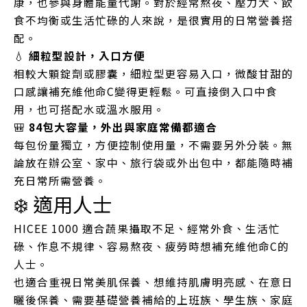
康，也參與身體能量代謝。對於經常熬夜、壓力大、飲
食不均衡或生活忙碌的人來說，是很實用的日常營養搭
配。
💧
細粒型設計，入口方便
相較大顆錠劑或膠囊，細粒型更容易入口，微酸甘甜的
口感讓補充維他命C變得更輕鬆。可直接倒入口中食
用，也可搭配水或溫水服用。
🎒
84包大容量，外出與家庭常備都適合
每包份量獨立，方便控制使用量，不需要另外分裝。無
論放在辦公室、家中、旅行袋或外出包中，都能隨時補
充日常所需營養。
❄️ 適用人士
HICEE 1000 適合蔬果攝取不足、經常外食、生活忙
碌、作息不規律、容易熬夜、疲勞時想補充維他命C的
人士。
也適合重視日常美肌保養、想維持肌膚明亮感、在意日
曬後保養、需要基礎營養補給的上班族、學生族、家庭