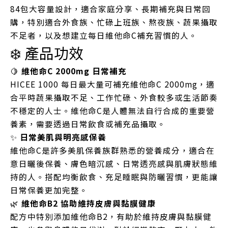
84包大容量設計，適合家庭分享、長期補充與日常回
購，特別適合外食族、忙碌上班族、熬夜族、蔬果攝取
不足者，以及想建立每日維他命C補充習慣的人。
❄️ 產品功效
🍋
維他命C 2000mg 日常補充
HICEE 1000 每日最大量可補充維他命C 2000mg，適
合平時蔬果攝取不足、工作忙碌、外食較多或生活節奏
不穩定的人士。維他命C是人體無法自行合成的重要營
養素，需要透過日常飲食或補充品攝取。
✨
日常美肌與明亮感保養
維他命C是許多美肌保養族群熟悉的營養成分，適合在
意日曬後保養、膚色暗沉感、日常透亮感與肌膚狀態維
持的人。搭配均衡飲食、充足睡眠與防曬習慣，更能讓
日常保養更加完整。
🌿
維他命B2 協助維持皮膚與黏膜健康
配方中特別添加維他命B2，有助於維持皮膚與黏膜健