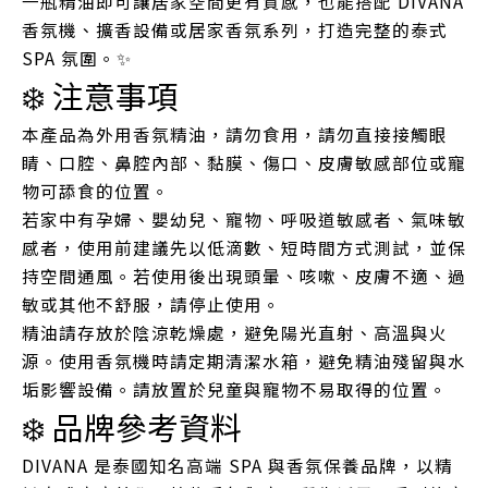
一瓶精油即可讓居家空間更有質感，也能搭配 DIVANA
香氛機、擴香設備或居家香氛系列，打造完整的泰式
SPA 氛圍。✨
❄️ 注意事項
本產品為外用香氛精油，請勿食用，請勿直接接觸眼
睛、口腔、鼻腔內部、黏膜、傷口、皮膚敏感部位或寵
物可舔食的位置。
若家中有孕婦、嬰幼兒、寵物、呼吸道敏感者、氣味敏
感者，使用前建議先以低滴數、短時間方式測試，並保
持空間通風。若使用後出現頭暈、咳嗽、皮膚不適、過
敏或其他不舒服，請停止使用。
精油請存放於陰涼乾燥處，避免陽光直射、高溫與火
源。使用香氛機時請定期清潔水箱，避免精油殘留與水
垢影響設備。請放置於兒童與寵物不易取得的位置。
❄️ 品牌參考資料
DIVANA 是泰國知名高端 SPA 與香氛保養品牌，以精