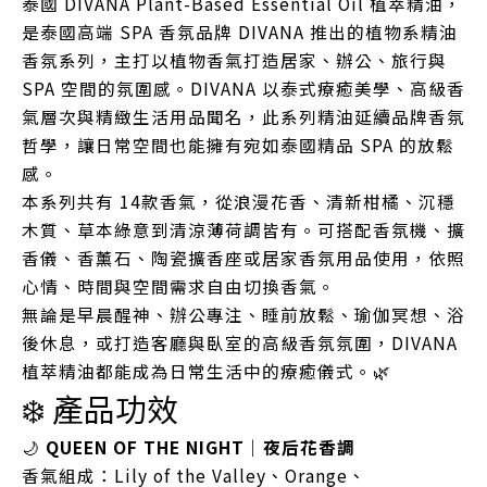
泰國 DIVANA Plant-Based Essential Oil 植萃精油，
是泰國高端 SPA 香氛品牌 DIVANA 推出的植物系精油
香氛系列，主打以植物香氣打造居家、辦公、旅行與
SPA 空間的氛圍感。DIVANA 以泰式療癒美學、高級香
氣層次與精緻生活用品聞名，此系列精油延續品牌香氛
哲學，讓日常空間也能擁有宛如泰國精品 SPA 的放鬆
感。
本系列共有 14款香氣，從浪漫花香、清新柑橘、沉穩
木質、草本綠意到清涼薄荷調皆有。可搭配香氛機、擴
香儀、香薰石、陶瓷擴香座或居家香氛用品使用，依照
心情、時間與空間需求自由切換香氣。
無論是早晨醒神、辦公專注、睡前放鬆、瑜伽冥想、浴
後休息，或打造客廳與臥室的高級香氛氛圍，DIVANA
植萃精油都能成為日常生活中的療癒儀式。🌿
❄️ 產品功效
🌙
QUEEN OF THE NIGHT｜夜后花香調
香氣組成：Lily of the Valley、Orange、