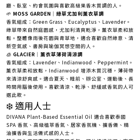
廳、臥室、約會氛圍與喜歡高級果香木質調的人。
🌱
MOSS GARDEN｜綠草尤加利薰衣草調
香氣組成：Green Grass、Eucalyptus、Lavender。
綠草帶來自然庭園感，尤加利清爽乾淨，薰衣草柔和放
鬆。整體像雨後花園與青草地，適合喜歡自然綠意、清
新空氣感、書房與瑜伽冥想空間的人。
🧊
GLACIER｜薰衣草薄荷清涼調
香氣組成：Lavender、Indianwood、Peppermint。
薰衣草柔和放鬆，Indianwood 增添木質沉穩，薄荷帶
來清涼舒爽感。適合夏天、睡前、辦公室、運動後、長
時間用腦後使用。喜歡清涼、乾淨、舒緩感香氣的人可
選此款。
❄️ 適用人士
DIVANA Plant-Based Essential Oil 適合喜歡泰國
SPA 香氛、高級植萃香氣、居家香氛機、擴香儀、精
油擴香與生活儀式感的人士。