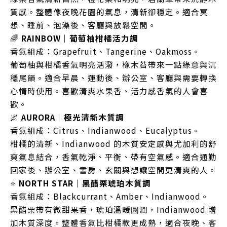
質感。整體像夜晚花園的氣息，清新卻穩定。適合冥
想、睡前、泡澡後、客廳與放鬆空間。
🌈
RAINBOW｜葡萄柚柑橘活力調
香氣組成：Grapefruit、Tangerine、Oakmoss。
葡萄柚與柑橘香氣明亮活潑，橡木苔帶來一點綠意與沉
穩尾韻。適合早晨、運動後、辦公室、客廳與需要轉換
心情時使用。喜歡清爽水果香、活力感香氣的人會喜
歡。
🌌
AURORA｜極光清新木質調
香氣組成：Citrus、Indianwood、Eucalyptus。
柑橘的清新、Indianwood 的木質安定感與尤加利的舒
爽氣息結合，香氣乾淨、平衡、帶有空氣感。適合通勤
回家後、辦公室、書房、玄關與想讓空間更清爽的人。
⭐
NORTH STAR｜黑醋栗琥珀木質調
香氣組成：Blackcurrant、Amber、Indianwood。
黑醋栗帶有微甜果香，琥珀溫暖圓潤，Indianwood 增
加木質深度。整體香氣比柑橘款更成熟，適合夜晚、客