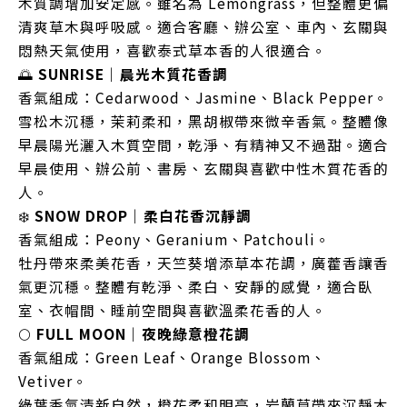
木質調增加安定感。雖名為 Lemongrass，但整體更偏
清爽草木與呼吸感。適合客廳、辦公室、車內、玄關與
悶熱天氣使用，喜歡泰式草本香的人很適合。
🌅
SUNRISE｜晨光木質花香調
香氣組成：Cedarwood、Jasmine、Black Pepper。
雪松木沉穩，茉莉柔和，黑胡椒帶來微辛香氣。整體像
早晨陽光灑入木質空間，乾淨、有精神又不過甜。適合
早晨使用、辦公前、書房、玄關與喜歡中性木質花香的
人。
❄️
SNOW DROP｜柔白花香沉靜調
香氣組成：Peony、Geranium、Patchouli。
牡丹帶來柔美花香，天竺葵增添草本花調，廣藿香讓香
氣更沉穩。整體有乾淨、柔白、安靜的感覺，適合臥
室、衣帽間、睡前空間與喜歡溫柔花香的人。
🌕
FULL MOON｜夜晚綠意橙花調
香氣組成：Green Leaf、Orange Blossom、
Vetiver。
綠葉香氣清新自然，橙花柔和明亮，岩蘭草帶來沉靜木