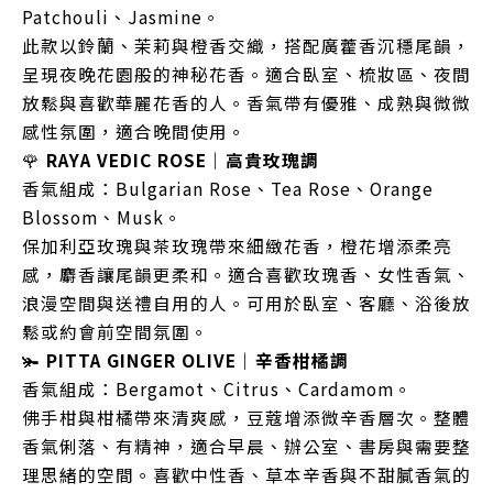
Patchouli、Jasmine。
此款以鈴蘭、茉莉與橙香交織，搭配廣藿香沉穩尾韻，
呈現夜晚花園般的神秘花香。適合臥室、梳妝區、夜間
放鬆與喜歡華麗花香的人。香氣帶有優雅、成熟與微微
感性氛圍，適合晚間使用。
🌹
RAYA VEDIC ROSE｜高貴玫瑰調
香氣組成：Bulgarian Rose、Tea Rose、Orange
Blossom、Musk。
保加利亞玫瑰與茶玫瑰帶來細緻花香，橙花增添柔亮
感，麝香讓尾韻更柔和。適合喜歡玫瑰香、女性香氣、
浪漫空間與送禮自用的人。可用於臥室、客廳、浴後放
鬆或約會前空間氛圍。
🫚
PITTA GINGER OLIVE｜辛香柑橘調
香氣組成：Bergamot、Citrus、Cardamom。
佛手柑與柑橘帶來清爽感，豆蔻增添微辛香層次。整體
香氣俐落、有精神，適合早晨、辦公室、書房與需要整
理思緒的空間。喜歡中性香、草本辛香與不甜膩香氣的