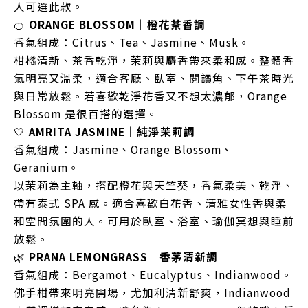
人可選此款。
🍊
ORANGE BLOSSOM｜橙花茶香調
香氣組成：Citrus、Tea、Jasmine、Musk。
柑橘清新、茶香乾淨，茉莉與麝香帶來柔和感。整體香
氣明亮又溫柔，適合客廳、臥室、閱讀角、下午茶時光
與日常放鬆。若喜歡乾淨花香又不想太濃郁，Orange
Blossom 是很百搭的選擇。
🤍
AMRITA JASMINE｜純淨茉莉調
香氣組成：Jasmine、Orange Blossom、
Geranium。
以茉莉為主軸，搭配橙花與天竺葵，香氣柔美、乾淨、
帶有泰式 SPA 感。適合喜歡白花香、清雅女性香與柔
和空間氛圍的人。可用於臥室、浴室、瑜伽冥想與睡前
放鬆。
🌿
PRANA LEMONGRASS｜香茅清新調
香氣組成：Bergamot、Eucalyptus、Indianwood。
佛手柑帶來明亮開場，尤加利清新舒爽，Indianwood