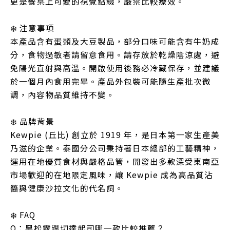
更是餐桌上可愛的視覺點綴，嚴禁比較療效。
❄️ 注意事項
本產品含有蛋類及大豆製品，部分口味可能含有牛奶成
分，食物過敏者請留意食用。請存放於乾燥陰涼處，避
免陽光直射與高溫。開啟使用後務必冷藏保存，並建議
於一個月內食用完畢。產品外包裝可能隨生產批次微
調，內容物品質維持不變。
❄️ 品牌背景
Kewpie (丘比) 創立於 1919 年，是日本第一家生產美
乃滋的企業。泰國分公司秉持著日本總部的工藝精神，
運用在地優質食材與嚴格品管，開發出多款深受東南亞
市場歡迎的在地限定風味，讓 Kewpie 成為高品質沾
醬與健康沙拉文化的代名詞。
❄️ FAQ
Q：黑松露跟切達起司哪一款比較推薦？