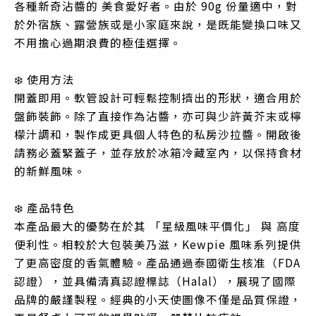
各種新奇沾醬的 美食愛好者。由於 90g 份量適中，對
於外宿族、露營族或是小家庭來說，是既能變換口味又
不用擔心過期浪費的極佳選擇。
❄️ 使用方法
開蓋即用。軟管設計可輕鬆控制擠出的形狀，適合用於
盤飾裝飾。除了直接作為沾醬，亦可與少許黃芥末或檸
檬汁調和，製作成更具個人特色的私房沙拉醬。開啟後
請務必蓋緊蓋子，並存放於冰箱冷藏室內，以保持食材
的新鮮風味。
❄️ 產品特色
本產品最大的優勢在於其 「星級風味平價化」 與 高度
便利性。相較於大包裝美乃滋，Kewpie 風味系列提供
了更高密度的香氣體驗。產品通過泰國衛生核准（FDA
認證），並具備清真認證標誌（Halal），展現了國際
品牌的嚴謹製程。經典的小天使圖像不僅是品質保證，