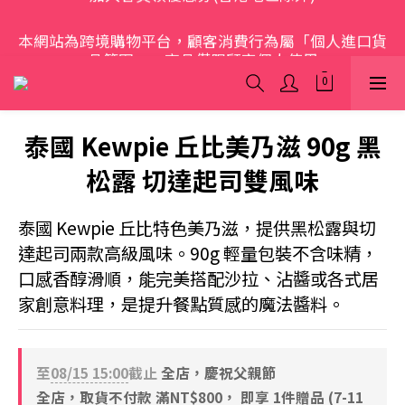
歡迎光臨 S.A.W
本網站為跨境購物平台，顧客消費行為屬「個人進口貨
品範圍」，商品僅限顧客個人使用
歡迎光臨 S.A.W
泰國 Kewpie 丘比美乃滋 90g 黑
松露 切達起司雙風味
泰國 Kewpie 丘比特色美乃滋，提供黑松露與切
達起司兩款高級風味。90g 輕量包裝不含味精，
口感香醇滑順，能完美搭配沙拉、沾醬或各式居
家創意料理，是提升餐點質感的魔法醬料。
至
08/15 15:00
截止
全店，慶祝父親節
全店，取貨不付款 滿NT$800， 即享 1件贈品 (7-11