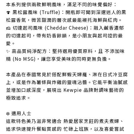
本系列提供兩款鮮明風味，滿足不同的味覺偏好：
🍄 黑松露風味 (Truffle)：開瓶即可聞到深邃迷人的黑
松露香氣，微苦甜潤的層次感最能襯托海鮮與紅肉。
🧀 切達起司風味 (Cheddar Cheese)：融入鹹香濃郁
的切達起司，帶有奶香餘韻，是小朋友與起司控的最
愛。
✨ 高品質純淨配方：堅持選用優質原料，且 不添加味
精 (No MSG)，讓您享受美味的同時更無負擔。
本產品在泰國常見於搭配鮮蝦天婦羅、淋在日式冷豆腐
上，或是作為薯條與炸雞的靈魂沾醬。它能平衡油膩感
並增加口感深度，展現出 Kewpie 品牌對調味藝術的
極致追求。
❄️ 適用人士
這款特色美乃滋非常適合 熱愛居家烹飪的煮夫煮婦、
追求快速提升餐點質感的 忙碌上班族，以及喜愛嘗試