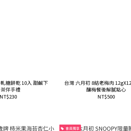
牛軋糖餅乾 10入 甜鹹下
台灣 六月初 8結老梅肉 12gX1
午茶伴手禮
釀梅餐後解膩點心
NT$230
NT$500
會員獨享