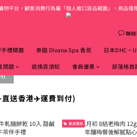
購物平台，顧客消費行為屬「個人進口貨品範圍」，商品僅
歡迎光臨 S.A.W
歡迎光臨 S.A.W
聯絡
伴手禮精選
泰國 Divana Spa 香氛
日本DHC・UH
見問題
退換貨須知
會員優惠
部落格首
付)
️直送香港✈️運費到付)
會員獨享