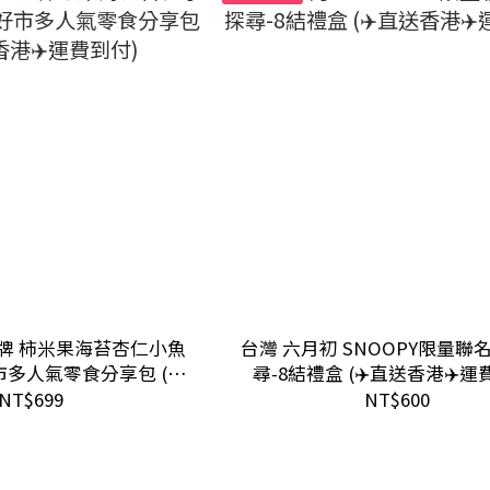
萬歲牌 柿米果海苔杏仁小魚
台灣 六月初 SNOOPY限量聯
好市多人氣零食分享包 (✈️
尋-8結禮盒 (✈️直送香港✈️運
港✈️運費到付)
NT$699
NT$600