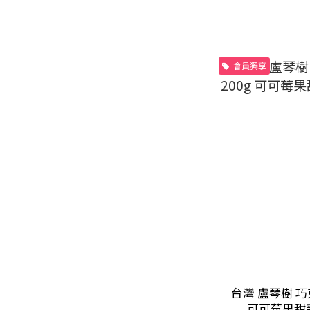
會員獨享
台灣 盧琴樹 巧
可可莓果甜