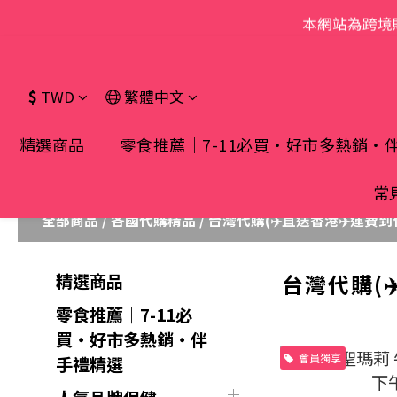
本網站為跨境
$
TWD
繁體中文
精選商品
零食推薦｜7-11必買・好市多熱銷・
常
全部商品
/
各國代購精品
/
台灣代購(✈️直送香港✈️運費到
台灣代購(✈
精選商品
零食推薦｜7-11必
買・好市多熱銷・伴
會員獨享
手禮精選