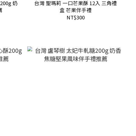
00g 奶
台灣 聖瑪莉 一口芒果酥 12入 三角禮
薦
盒 芒果伴手禮
NT$300