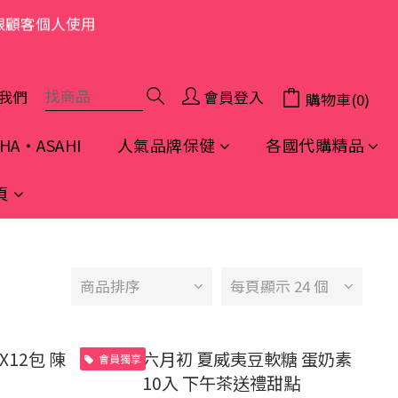
限顧客個人使用
我們
會員登入
購物車(0)
A・ASAHI
人氣品牌保健
各國代購精品
頁
商品排序
每頁顯示 24 個
會員獨享