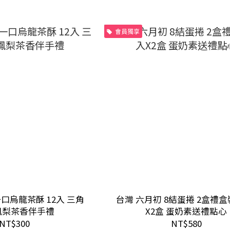
會員獨享
一口烏龍茶酥 12入 三角
台灣 六月初 8結蛋捲 2盒禮盒裝
鳳梨茶香伴手禮
X2盒 蛋奶素送禮點心
NT$300
NT$580