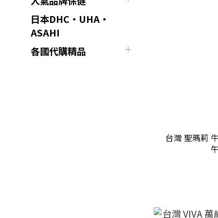
人氣品牌保健
日本DHC・UHA・
ASAHI
各國代購精品
台灣 聖瑪莉 