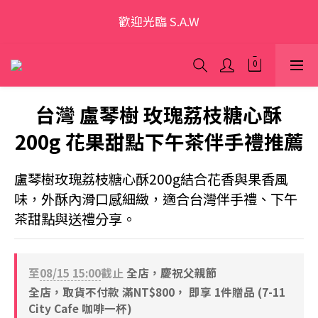
歡迎光臨 S.A.W
歡迎光臨 S.A.W
加入會員領優惠券(香港地區除外)
本網站為跨境購物平台，顧客消費行為屬「個人進口貨
品範圍」，商品僅限顧客個人使用
台灣 盧琴樹 玫瑰荔枝糖心酥
200g 花果甜點下午茶伴手禮推薦
歡迎光臨 S.A.W
盧琴樹玫瑰荔枝糖心酥200g結合花香與果香風
味，外酥內滑口感細緻，適合台灣伴手禮、下午
茶甜點與送禮分享。
至
08/15 15:00
截止
全店，慶祝父親節
全店，取貨不付款 滿NT$800， 即享 1件贈品 (7-11
City Cafe 咖啡一杯)