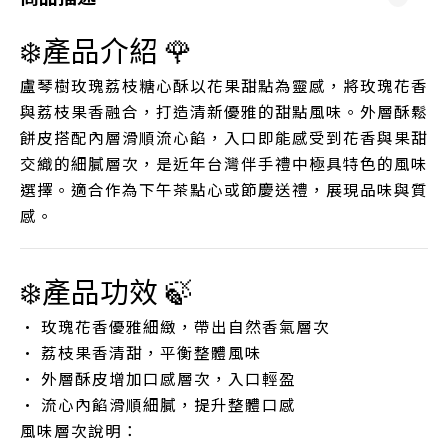
❄️產品介紹 🌹
盧琴樹玫瑰荔枝糖心酥以花果甜點為靈感，將玫瑰花香
與荔枝果香融合，打造清新優雅的甜點風味。外層酥鬆
餅皮搭配內層滑順流心餡，入口即能感受到花香與果甜
交織的細膩層次，是近年台灣伴手禮中極具特色的風味
選擇。適合作為下午茶點心或節慶送禮，展現品味與質
感。
❄️產品功效 🍃
• 玫瑰花香優雅細緻，帶出自然香氣層次
• 荔枝果香清甜，平衡整體風味
• 外層酥皮增加口感層次，入口輕盈
• 流心內餡滑順細膩，提升整體口感
風味層次說明：