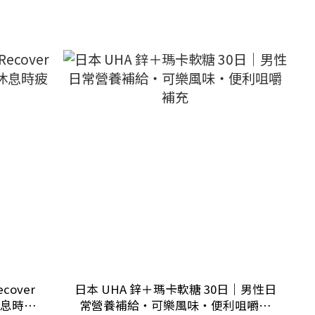
ecover
日本 UHA 鋅＋瑪卡軟糖 30日｜男性日
休息時疲
常營養補給・可樂風味・便利咀嚼補