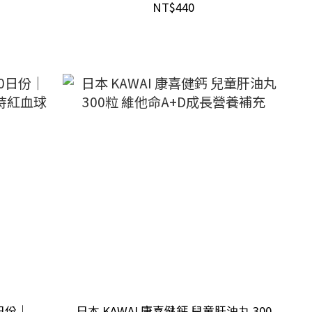
充
NT$440
0日份｜
日本 KAWAI 康喜健鈣 兒童肝油丸 300