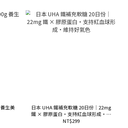
 養生美
日本 UHA 鐵補充軟糖 20日份｜22mg
鐵 × 膠原蛋白・支持紅血球形成・維
持好氣色
NT$299