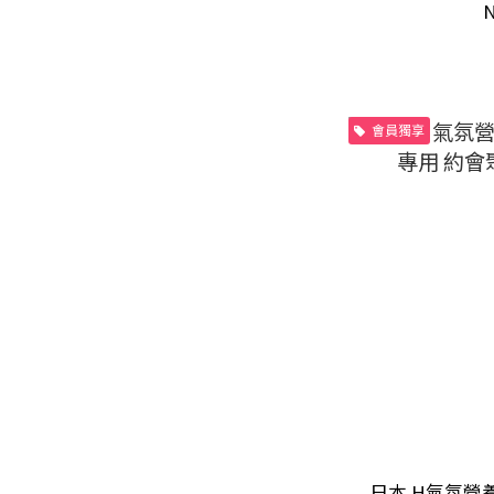
頸與
N
會員獨享
日本 H氣氛營養