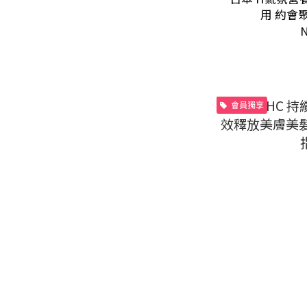
用 約會
N
會員獨享