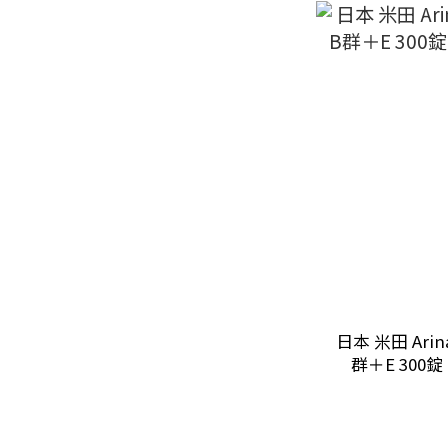
日本 米田 Arin
群＋E 300