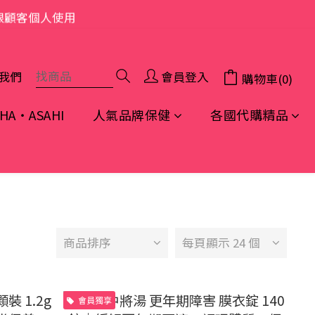
限顧客個人使用
我們
會員登入
購物車(0)
A・ASAHI
人氣品牌保健
各國代購精品
商品排序
每頁顯示 24 個
會員獨享