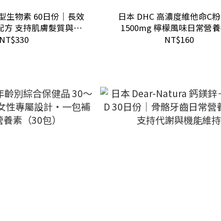
續型生物素 60日份｜長效
日本 DHC 高濃度維他命C粉 
配方 支持肌膚髮質與指
1500mg 檸檬風味日常營
甲健康
NT$330
NT$160