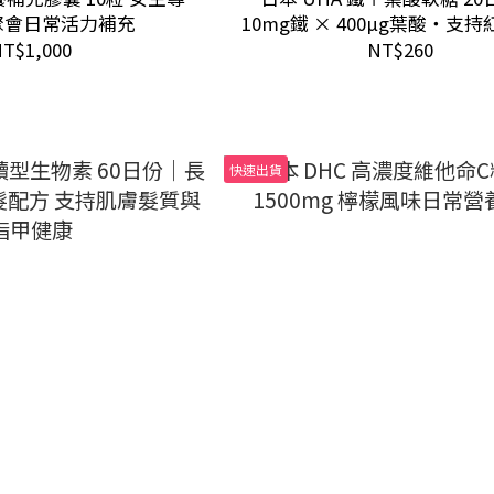
聚會日常活力補充
10mg鐵 × 400µg葉酸・支
成・維持好氣色
T$1,000
NT$260
快速出貨