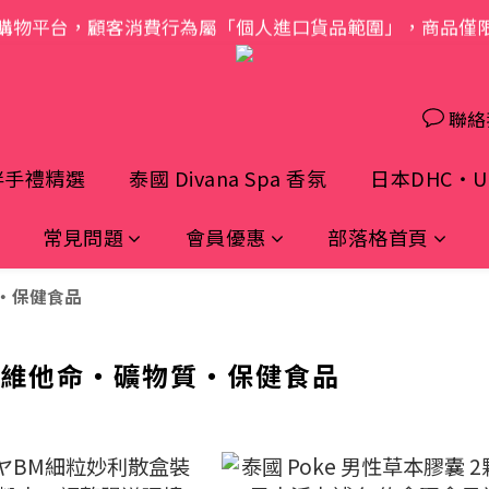
購物平台，顧客消費行為屬「個人進口貨品範圍」，商品僅
歡迎光臨 S.A.W
歡迎光臨 S.A.W
聯絡
伴手禮精選
泰國 Divana Spa 香氛
日本DHC・UH
常見問題
會員優惠
部落格首頁
・保健食品
｜維他命・礦物質・保健食品