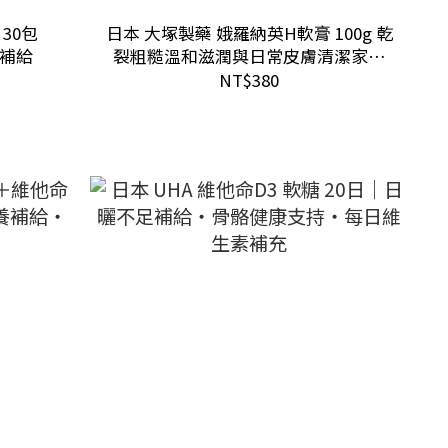
30包
日本 大塚製藥 娥羅納英H軟膏 100g 乾
養補給
裂粗糙溫和滋潤與日常皮膚清潔家庭
常備護理
NT$380