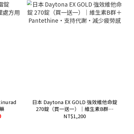
nurad
日本 Daytona EX GOLD 強效維他命錠
用藥
270錠（買一送一）｜維生素B群＋
Pantethine・支持代謝・減少疲勞感
0
NT$1,200