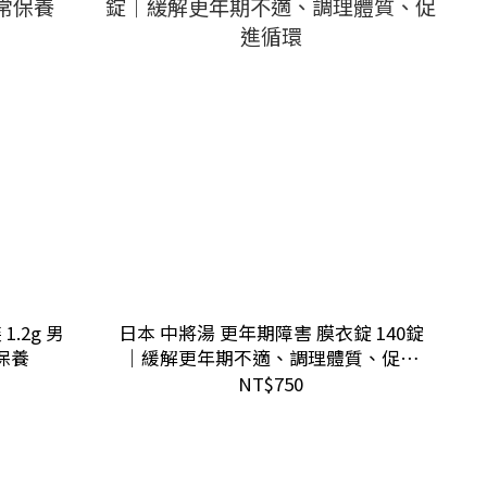
1.2g 男
日本 中將湯 更年期障害 膜衣錠 140錠
保養
｜緩解更年期不適、調理體質、促進
循環
NT$750