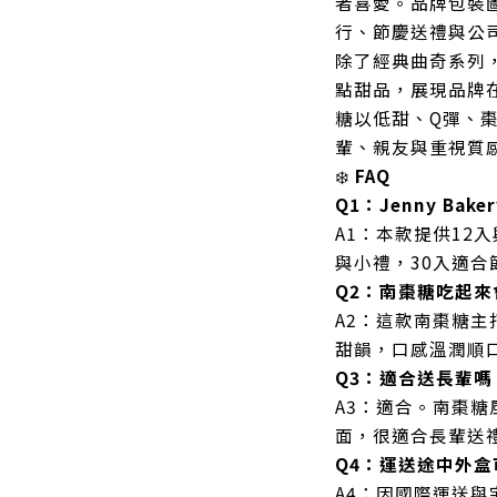
者喜愛。品牌包裝
行、節慶送禮與公
除了經典曲奇系列
點甜品，展現品牌
糖以低甜、Q彈、
輩、親友與重視質感
❄️
FAQ
Q1：Jenny B
A1：本款提供12
與小禮，30入適
Q2：南棗糖吃起來
A2：這款南棗糖
甜韻，口感溫潤順
Q3：適合送長輩嗎
A3：適合。南棗
面，很適合長輩送
Q4：運送途中外盒
A4：因國際運送