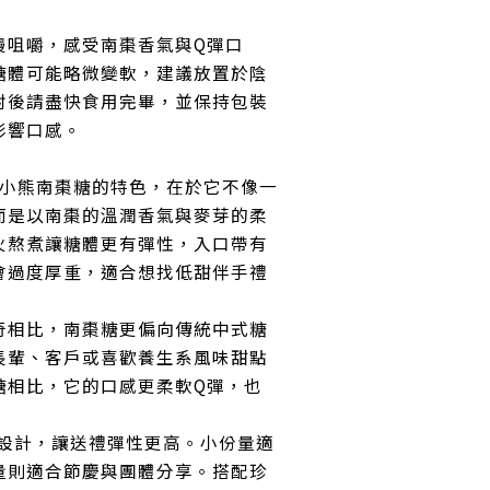
。
慢咀嚼，感受南棗香氣與Q彈口
糖體可能略微變軟，建議放置於陰
封後請盡快食用完畢，並保持包裝
影響口感。
ry珍妮小熊南棗糖的特色，在於它不像一
而是以南棗的溫潤香氣與麥芽的柔
火熬煮讓糖體更有彈性，入口帶有
會過度厚重，適合想找低甜伴手禮
奇相比，南棗糖更偏向傳統中式糖
長輩、客戶或喜歡養生系風味甜點
糖相比，它的口感更柔軟Q彈，也
格設計，讓送禮彈性更高。小份量適
量則適合節慶與團體分享。搭配珍