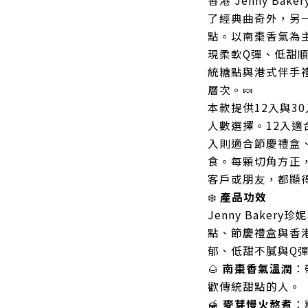
香港 Jenny Ba
了經典曲奇外，另
點。以南棗香氣為
現柔軟Q彈、低甜
統糖點與港式伴手
層次。🍬
本款提供12入與3
人數選擇。12入適
入則適合節慶禮盒
食。每顆切角方正
客戶或朋友，都顯
❄️
產品功效
Jenny Bake
點、節慶禮盒與香
郁、低甜不膩與Q
🌰
南棗香氣溫潤
：
歡傳統甜點的人。
🍯
麥芽慢火熬煮
：