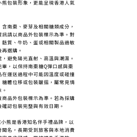
小熊包裝形象，更能呈現香港人氣
，含南棗、麥芽及相關糖類成分，
資訊請以商品外包裝標示為準。對
、麩質、牛奶、蛋或相關製品過敏
後再選購。
處，避免陽光直射、高溫與潮濕。
完畢，以保持南棗糖Q彈口感與棗
品在運送過程中可能因溫度或碰撞
、糖體位移或包裝皺摺，屬常見情
味。
貨商品外包裝標示為準。若為採購
後確認包裝完整與有效日期。
ry 珍妮小熊是香港知名伴手禮品牌，以
奇聞名，長期受到旅客與本地消費