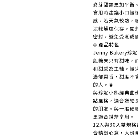
麥芽甜韻更加平衡
食用時建議小口慢
感。若天氣較熱，
涼乾燥處保存。開
密封，避免受潮或
❄️
產品特色
Jenny Bake
般糖果只有甜味，
和甜感為主軸。慢
濃郁棗香，甜度不
的人。🍵
與珍妮小熊經典曲
點風格，適合送給
的朋友。與一般硬
更適合搭茶享用。
12入與30入雙規
合精緻心意，大份