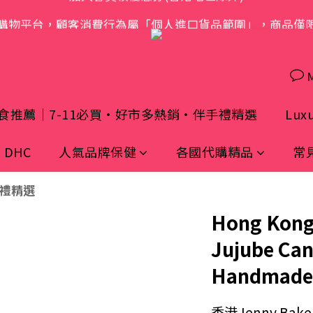
購物平台，顧客消費行為屬「個人進口貨品範圍」，商品僅
歡迎光臨 S.A.W
歡迎光臨 S.A.W
食推薦｜7-11必買・好市多熱銷・伴手禮精選
Luxu
– DHC
人氣品牌保健
各國代購精品
常
手禮精選
Hong Kong
Jujube Can
Handmade 
香港Jenny Ba