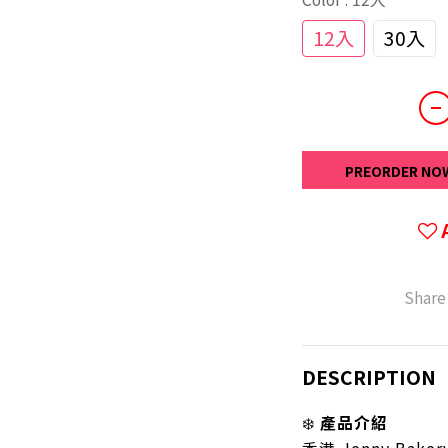
12入
30入
PREORDER NO
Share
DESCRIPTION
❄️
產品介紹