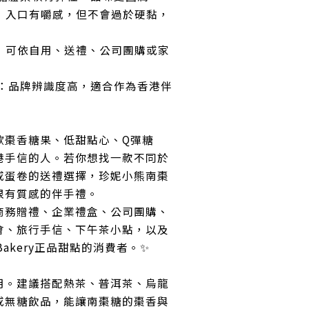
：入口有嚼感，但不會過於硬黏，
：可依自用、送禮、公司團購或家
：品牌辨識度高，適合作為香港伴
歡棗香糖果、低甜點心、Q彈糖
港手信的人。若你想找一款不同於
或蛋卷的送禮選擇，珍妮小熊南棗
很有質感的伴手禮。
商務贈禮、企業禮盒、公司團購、
會、旅行手信、下午茶小點，以及
 Bakery正品甜點的消費者。✨
用。建議搭配熱茶、普洱茶、烏龍
或無糖飲品，能讓南棗糖的棗香與