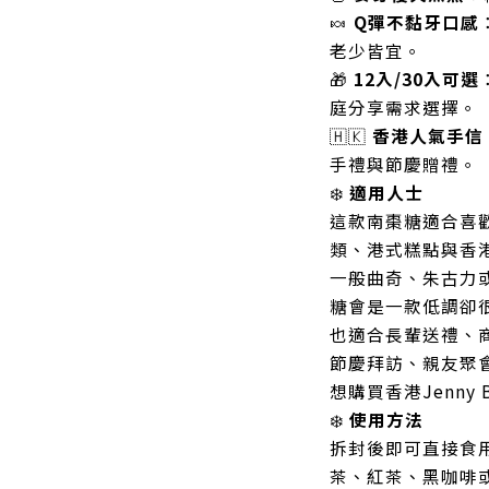
🍬
Q彈不黏牙口感
老少皆宜。
🎁
12入/30入可選
庭分享需求選擇。
🇭🇰
香港人氣手信
手禮與節慶贈禮。
❄️
適用人士
這款南棗糖適合喜
類、港式糕點與香
一般曲奇、朱古力
糖會是一款低調卻
也適合長輩送禮、
節慶拜訪、親友聚
想購買香港Jenny
❄️
使用方法
拆封後即可直接食
茶、紅茶、黑咖啡