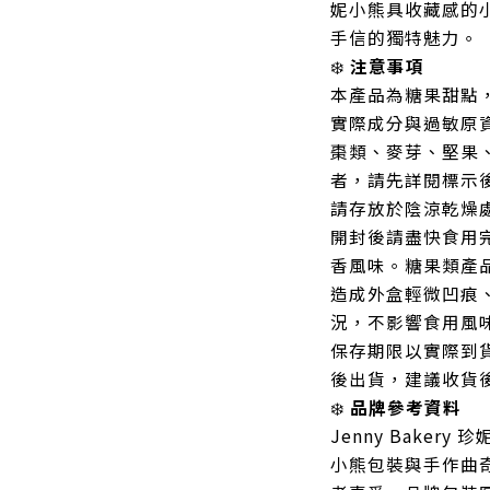
妮小熊具收藏感的
手信的獨特魅力。
❄️
注意事項
本產品為糖果甜點
實際成分與過敏原
棗類、麥芽、堅果
者，請先詳閱標示
請存放於陰涼乾燥
開封後請盡快食用
香風味。糖果類產
造成外盒輕微凹痕
況，不影響食用風
保存期限以實際到
後出貨，建議收貨
❄️
品牌參考資料
Jenny Bake
小熊包裝與手作曲