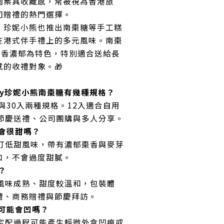
圖案具收藏感，常被視為香港旅
司贈禮的熱門選擇。
，珍妮小熊也推出南棗糖等手工糕
在港式伴手禮上的多元風味。南棗
棗香濃郁為特色，特別適合送給長
的收禮對象。🎁
akery珍妮小熊南棗糖有幾種規格？
入與30入兩種規格。12入適合自用
合節慶送禮、公司團購與多人分享。
會很甜嗎？
主打低甜風味，帶有濃郁棗香與麥芽
口，不會過度甜膩。
？
糖風味成熟、甜度較溫和，包裝體
禮、商務贈禮與節慶拜訪。
可能會凹嗎？
與宅配過程可能產生輕微外盒凹痕或