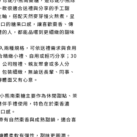
kery 珍妮小熊南棗糖，是珍妮小熊除
一款很適合送禮與分享的手工甜
主軸，搭配天然麥芽慢火熬煮，呈
順口的糖果口感，讓喜歡棗香、傳
禮的人，都能品嚐到更細緻的甜味
0入兩種規格，可依送禮需求與食用
合精緻小禮、自用或輕巧分享；30
、公司贈禮、親友聚會或多人分
，包裝細緻，無論送長輩、同事、
得體面又有心意。
ry珍妮小熊南棗糖主要作為休閒甜點、茶
港伴手禮使用，特色在於棗香濃
彈口感。
帶有自然棗香與成熟甜韻，適合喜
糖體柔軟有彈性，甜味更圓潤。