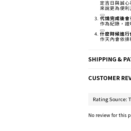
定吉日與誠心
來說更為便利
代燒完成後會
作為紀錄，證
什麼時候進行
作天內會依排
SHIPPING & P
CUSTOMER RE
No review for this 