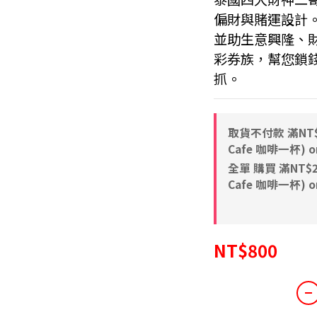
偏財與賭運設計
並助生意興隆、
彩券族，幫您鎖
抓。
取貨不付款 滿NT$8
Cafe 咖啡一杯) on
全單 購買 滿NT$2,
Cafe 咖啡一杯) on
NT$800