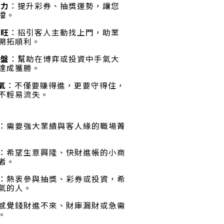
助力
：提升彩券、抽獎運勢，讓您
擋
。
爆旺
：招引客人主動找上門，助業
開拓順利
。
翻盤
：幫助在博弈或投資中手氣大
達成獲勝
。
氣
：不僅要賺得進，更要守得住，
不輕易流失
。
：需要強大業績與客人緣的職場菁
：希望生意興隆、快財進帳的小商
者
。
：熱衷參與抽獎、彩券或投資，希
氣的人
。
感覺錢財進不來、財庫漏財或急需
。