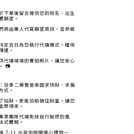
於下單後留言提供您的姓名、出生
體願望
。
們將由專人代寫願望資訊，並恭敬
特定吉日為您執行代燒儀式，確保
傳達
。
供代燒現場的實拍照片，讓您安心
。 📷
：信奉二哥豐是泰國求快財、求偏
方式
。
了招財，更能協助鎖住財富，讓您
能聚得來
。
專業團隊代燒免除自行點燃的風
法式體驗
。
過 7-11 出貨加贈開運小禮物一