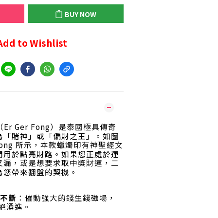
BUY NOW
Add to Wishlist
Er Ger Fong）是泰國極具傳奇
為「賭神」或「偏財之王」
。如圖
8fe.png 所示，本款蠟燭印有神聖經文
門用於點亮財路
。如果您正處於運
又漏，或是想要求取中獎財運，二
為您帶來翻盤的契機
。
不斷
：催動強大的錢生錢磁場，
絕湧進
。