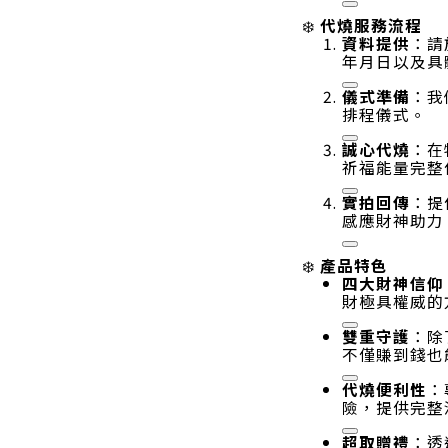
代燒服務流程
❄️
資料提供
：請
年月日以及具
儀式準備
：我
排程儀式
。
誠心代燒
：在
祈福能量完整
實拍回傳
：提
感應財神助力
產品特色
❄️
四大財神信仰
財極具權威的
雙重守護
：除
不僅賺到錢也
代燒便利性
：
險，提供完整
超取贈禮
：透