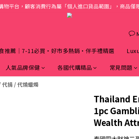
購物平台，顧客消費行為屬「個人進口貨品範圍」，商品僅
歡迎光臨 S.A.W
歡迎光臨 S.A.W
食推薦｜7-11必買・好市多熱銷・伴手禮精選
Luxu
人氣品牌保健
各國代購精品
常見問題
 代捐 / 代燒蠟燭
Thailand E
1pc Gambl
Wealth Att
泰國四大財神二