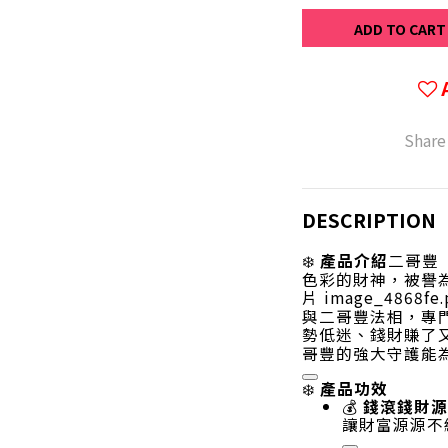
ADD TO CART
Share
DESCRIPTION
❄️
產品介紹
二哥豐（
色彩的財神，被譽
片 image_486
與二哥豐法相，專
勢低迷、錢財賺了
哥豐的強大守護能
產品功效
❄️
💰
錢滾錢財源
讓財富源源不