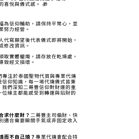
的喜悅與儀式感
。 🎁
福為信仰輔助，請保持平常心，並
業努力經營
。
人代寫願望後代表儀式即將開始，
或修改資訊
。
領取實體蠟燭，請存放在乾燥處，
導致經文損壞
。
們專注於泰國聖物代買與專業代燒
統信仰知識，每一場代燒儀式皆秉
。我們深知二哥豐信仰對財運的重
一位緣主都能感受到轉運與招財的
合求什麼財？
二哥豐主司偏財、快
別適合需要瞬間手氣或非固定收入
燒而不自己燒？
專業代燒會配合特