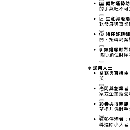
🎰
偏財運勢
的手氣旺不可
📈
生意興隆
務發展與事業
🎲
賭運好轉
開，扭轉局勢
🔒
鎖錢顧財聚
協助鎖住財庫
適用人士
❄️
業務與直播主
英
。
老闆與創業者
家或企業經營
彩券與博弈族
望提升偏財手
運勢停滯者
：
轉運除小人者