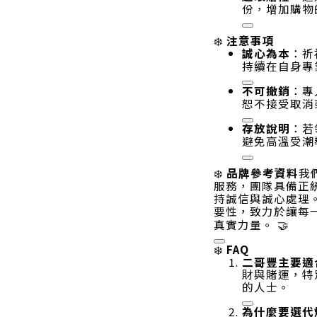
份，增加購物
注意事項
❄️
誠心為本
：祈
持續在自身專
不可撤銷
：專
恕不接受取消
存放說明
：若
避免高溫受潮
❄️
品牌參考資料
我
服務，團隊具備正
持誠信與誠心處理
要性，致力於讓每
真實力量
。 🤝
FAQ
❄️
二哥豐主要適
財與賭運，特
的人士
。
為什麼要選代