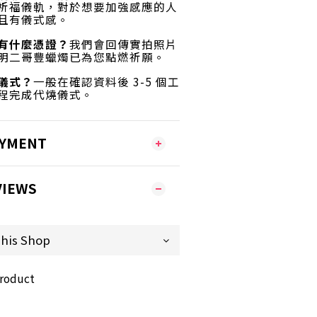
祈福儀軌，對於想要加強感應的人
且有儀式感
。
有什麼憑證？
我們會回傳實拍照片
明二哥豐蠟燭已為您點燃祈願
。
儀式？
一般在確認資料後 3-5 個工
程完成代燒儀式
。
AYMENT
VIEWS
product