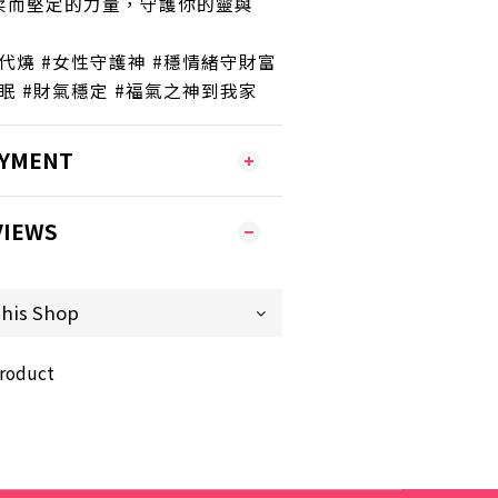
柔而堅定的力量，守護你的靈與
代燒 #女性守護神 #穩情緒守財富
眠 #財氣穩定 #福氣之神到我家
AYMENT
VIEWS
product