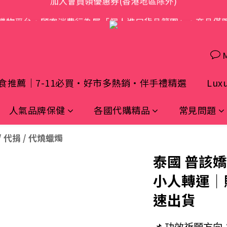
歡迎光臨 S.A.W
購物平台，顧客消費行為屬「個人進口貨品範圍」，商品僅
歡迎光臨 S.A.W
食推薦｜7-11必買・好市多熱銷・伴手禮精選
Luxu
人氣品牌保健
各國代購精品
常見問題
 代捐 / 代燒蠟燭
泰國 普該
小人轉運｜
速出貨
📌 功效祈願方向