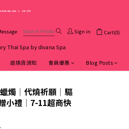
限顧客個人使用
Message
Sign in
Cart(0)
ry Thai Spa by divana Spa
退換貨須知
會員優惠
Blog Posts
BUY NOW
嬌蠟燭｜代燒祈願｜驅
贈小禮｜7-11超商快
：