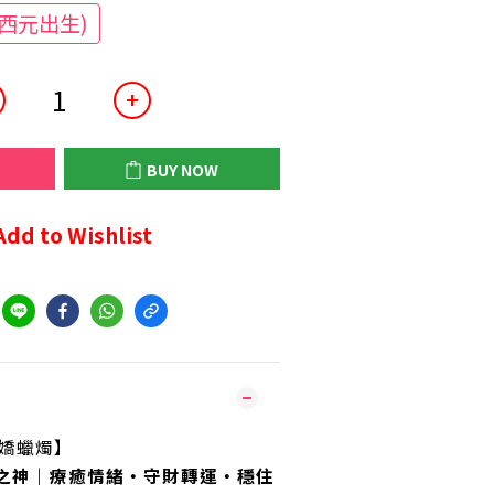
西元出生)
BUY NOW
Add to Wishlist
該嬌蠟燭】
之神｜療癒情緒・守財轉運・穩住