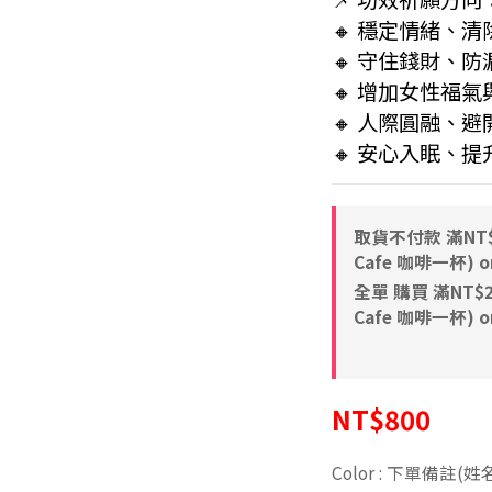
🔸 穩定情緒、
🔸 守住錢財、
🔸 增加女性福氣
🔸 人際圓融、
🔸 安心入眠、
取貨不付款 滿NT$8
Cafe 咖啡一杯) on
全單 購買 滿NT$2,
Cafe 咖啡一杯) on
NT$800
Color
: 下單備註(姓