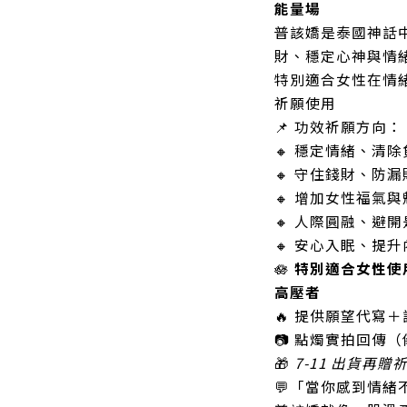
能量場
普該嬌是泰國神話
財、穩定心神與情
特別適合女性在情
祈願使用
📌 功效祈願方向：
🔸 穩定情緒、清
🔸 守住錢財、防
🔸 增加女性福氣與
🔸 人際圓融、避
🔸 安心入眠、提
🪷
特別適合女性使
高壓者
🔥 提供願望代寫
📷 點燭實拍回傳
🎁
7-11 出貨再贈
💬「當你感到情