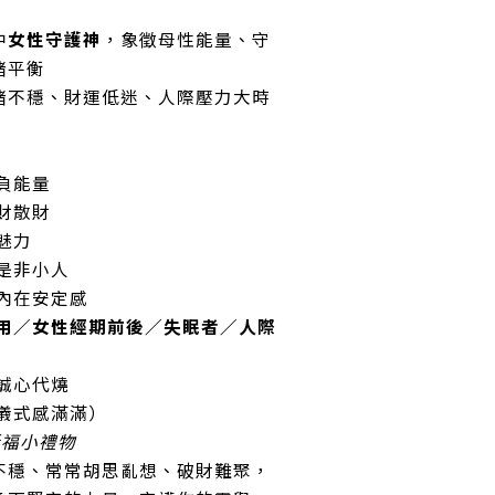
中
女性守護神
，象徵母性能量、守
緒平衡
緒不穩、財運低迷、人際壓力大時
除負能量
漏財散財
魅力
開是非小人
升內在安定感
用／女性經期前後／失眠者／人際
＋誠心代燒
（儀式感滿滿）
祈福小禮物
緒不穩、常常胡思亂想、破財難聚，