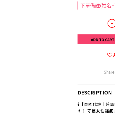
下單備註(姓名+
ADD TO CART
Share
DESCRIPTION
🕯️【泰國代燒｜普
👩‍🍼
守護女性福氣