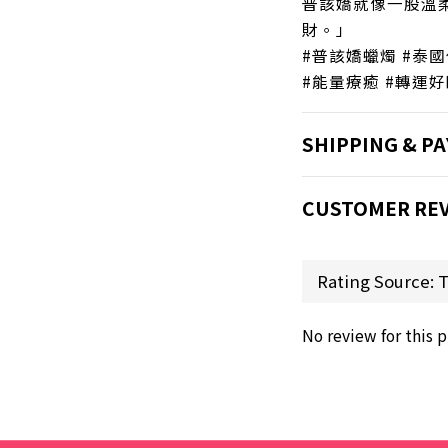
普該嬌就像一股溫
財。」
#普該嬌蠟燭 #泰國
#能量療癒 #轉運好
SHIPPING & P
CUSTOMER RE
No review for this 