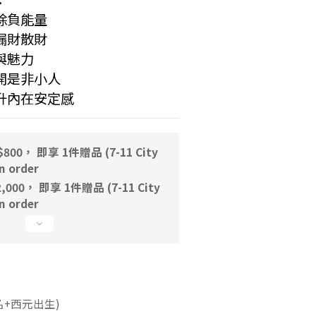
清除負能量
防漏財散財
與魅力
避開是非小人
提升內在安定感
00， 即享 1件贈品 (7-11 City
 order
000， 即享 1件贈品 (7-11 City
 order
名+西元出生)