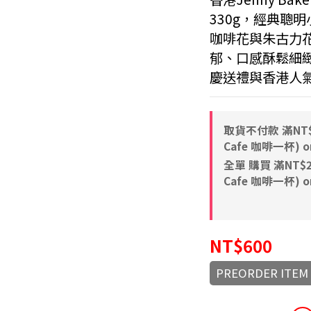
330g，經典聰
咖啡花與朱古力
郁、口感酥鬆細
慶送禮與香港人
取貨不付款 滿NT$8
Cafe 咖啡一杯) on
全單 購買 滿NT$2,
Cafe 咖啡一杯) on
NT$600
PREORDER ITEM