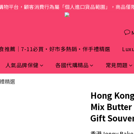
購物平台，顧客消費行為屬「個人進口貨品範圍」，商品僅
歡迎光臨 S.A.W
歡迎光臨 S.A.W
食推薦｜7-11必買・好市多熱銷・伴手禮精選
Luxu
人氣品牌保健
各國代購精品
常見問題
手禮精選
Hong Kong
Mix Butter
Gift Souve
香港Jenny B