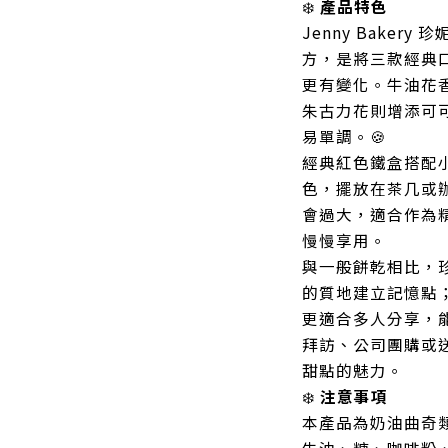
❄️
產品特色
Jenny Bake
方，是將三款經典
更有變化。牛油花
朱古力花則增添可
易單調。🍪
經典紅色鐵盒搭配
色，擺放在茶几或辦
會過大，適合作為
慢慢享用。
與一般餅乾相比，
的質地建立記憶點
更適合多人分享，
拜訪、公司團購或
甜點的魅力。
❄️
注意事項
本產品為奶油曲奇