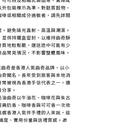
、可可粉及相關乳製品等，實際成
以外包裝標示為準。對麩質穀物、
咖啡或相關成分過敏者，請先詳閱
處，避免陽光直射、高溫與潮濕。
，並保持鐵盒密封，以維持曲奇酥
奇質地較鬆脆，運送途中可能有少
商品常見情況，不影響整體風味。
ry 珍妮曲奇是香港人氣曲奇品牌，以小
曲奇聞名，長年受到旅客與本地消
奇常被視為香港手信代表之一，適
日分享。
奶油曲奇以牛油花、咖啡花與朱古
經典奶香、咖啡香與可可香一次收
挑選香港人氣伴手禮的人來說，這
辨識度、實用份量與送禮質感。🎁