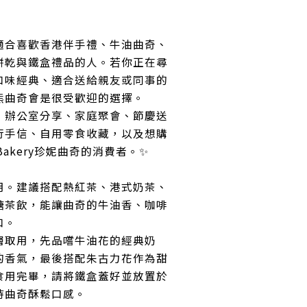
適合喜歡香港伴手禮、牛油曲奇、
餅乾與鐵盒禮品的人。若你正在尋
口味經典、適合送給親友或同事的
熊曲奇會是很受歡迎的選擇。
、辦公室分享、家庭聚會、節慶送
行手信、自用零食收藏，以及想購
 Bakery珍妮曲奇的消費者。✨
用。建議搭配熱紅茶、港式奶茶、
糖茶飲，能讓曲奇的牛油香、咖啡
口。
層取用，先品嚐牛油花的經典奶
的香氣，最後搭配朱古力花作為甜
食用完畢，請將鐵盒蓋好並放置於
持曲奇酥鬆口感。