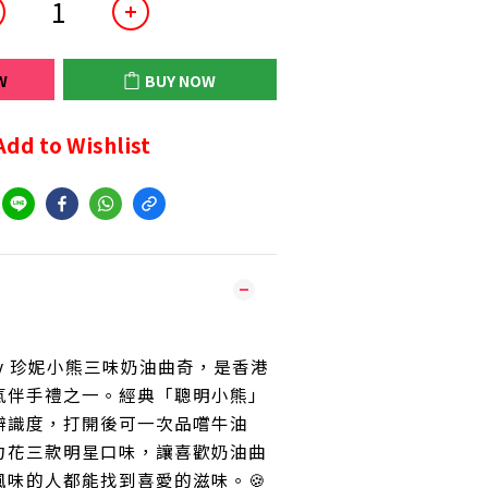
W
BUY NOW
Add to Wishlist
kery 珍妮小熊三味奶油曲奇，是香港
氣伴手禮之一。經典「聰明小熊」
辨識度，打開後可一次品嚐牛油
力花三款明星口味，讓喜歡奶油曲
風味的人都能找到喜愛的滋味。🍪