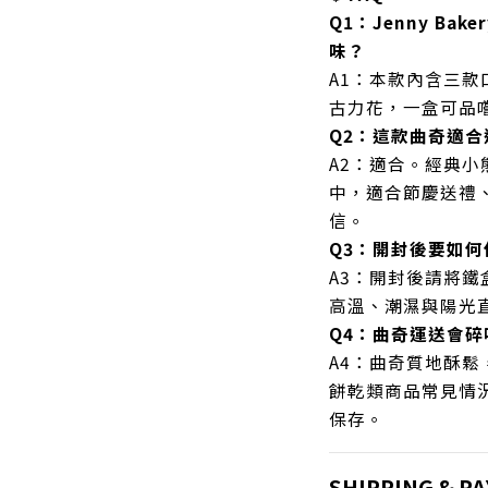
Q1：Jenny Ba
味？
A1：本款內含三
古力花，一盒可品
Q2：這款曲奇適合
A2：適合。經典小
中，適合節慶送禮
信。
Q3：開封後要如何
A3：開封後請將
高溫、潮濕與陽光
Q4：曲奇運送會碎
A4：曲奇質地酥
餅乾類商品常見情
保存。
SHIPPING & P