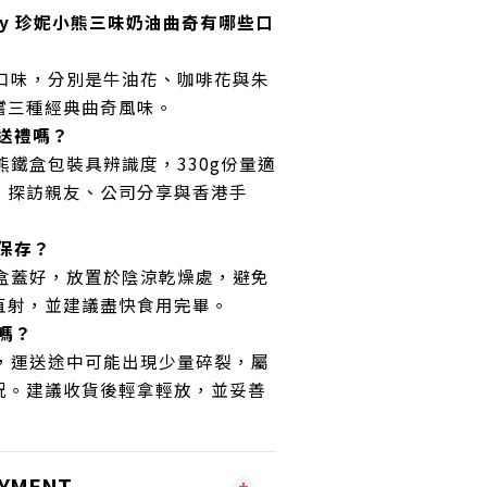
kery 珍妮小熊三味奶油曲奇有哪些口
款口味，分別是牛油花、咖啡花與朱
嚐三種經典曲奇風味。
送禮嗎？
熊鐵盒包裝具辨識度，330g份量適
、探訪親友、公司分享與香港手
保存？
鐵盒蓋好，放置於陰涼乾燥處，避免
直射，並建議盡快食用完畢。
嗎？
鬆，運送途中可能出現少量碎裂，屬
況。建議收貨後輕拿輕放，並妥善
AYMENT