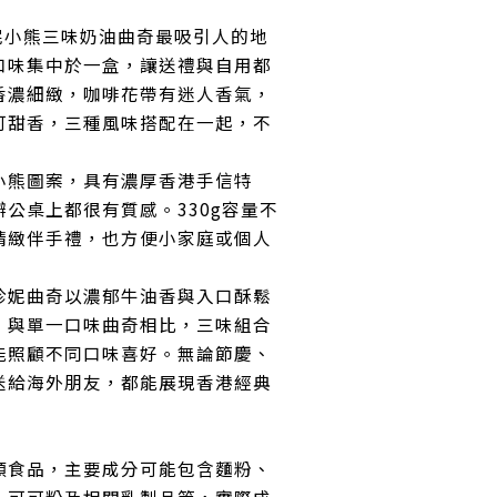
ry 珍妮小熊三味奶油曲奇最吸引人的地
口味集中於一盒，讓送禮與自用都
香濃細緻，咖啡花帶有迷人香氣，
可甜香，三種風味搭配在一起，不
小熊圖案，具有濃厚香港手信特
公桌上都很有質感。330g容量不
精緻伴手禮，也方便小家庭或個人
珍妮曲奇以濃郁牛油香與入口酥鬆
；與單一口味曲奇相比，三味組合
能照顧不同口味喜好。無論節慶、
送給海外朋友，都能展現香港經典
類食品，主要成分可能包含麵粉、