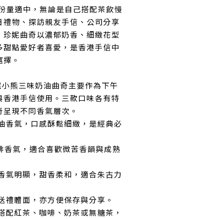
，份量適中，無論是自己搭配茶飲慢
日禮物、探訪親友手信、公司分享
。珍妮曲奇以濃郁奶香、細緻花型
多甜點愛好者喜愛，是香港手信中
選擇。
ry 珍妮小熊三味奶油曲奇主要作為下午
與香港手信使用。三款口味各有特
奇呈現不同香氣層次。
油香氣，口感酥鬆細緻，是經典必
啡香氣，適合喜歡微苦香韻與成熟
香氣明顯，甜香柔和，適合朱古力
送禮體面，亦方便保存與分享。
搭配紅茶、咖啡、奶茶或無糖茶，