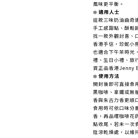
風味更平衡。
❄️
適用人士
這款三味奶油曲奇
手工感甜點、酥鬆
找一款外觀討喜、
香港手信，珍妮小
也適合下午茶時光
禮、生日小禮、旅
買正品香港Jenny
❄️
使用方法
開封後即可直接食
黑咖啡、拿鐵或無
香與朱古力香更順
食用時可依口味分
香，再品嚐咖啡花
點收尾。若未一次
陰涼乾燥處，以維