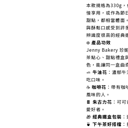
本款規格為330g
慢享用，或作為節
甜點，都相當體面
與酥鬆口感受到許
辨識度很高的經典
❄️
產品功效
Jenny Bake
茶點心、甜點禮盒
色，能讓同一盒曲
🧈
牛油花
：濃郁牛
吃口味。
☕
咖啡花
：帶有咖
風味的人。
🍫
朱古力花
：可可
愛好者。
🎁
經典鐵盒包裝
：
🍵
下午茶好搭檔
：