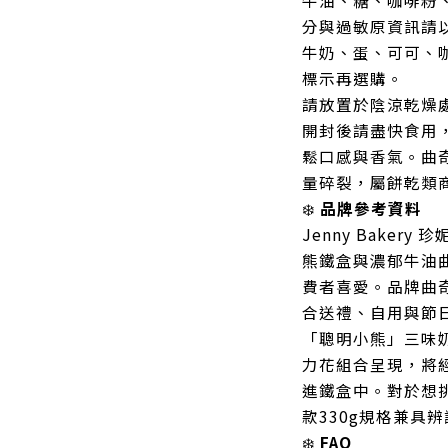
牛油、糖、咖啡粉
分與過敏原資訊請
牛奶、蛋、可可、
標示再選購。
請放置於陰涼乾燥
開封後請盡快食用
鬆口感與香氣。曲
量碎裂，屬餅乾類
❄️
品牌參考資料
Jenny Bake
熊鐵盒與濃郁牛油
費者喜愛。品牌曲
合送禮、自用與節
「聰明小熊」三味
力花組合呈現，將
進鐵盒中。對於想
款330g規格兼具
❄️
FAQ