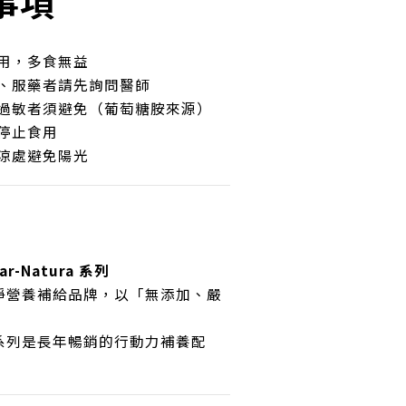
事項
用，多食無益
、服藥者請先詢問醫師
過敏者須避免（葡萄糖胺來源）
停止食用
涼處避免陽光
ar-Natura 系列
淨營養補給品牌，以「無添加、嚴
系列是長年暢銷的行動力補養配