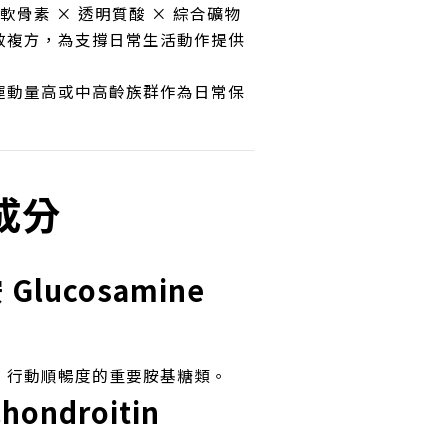
軟骨素 × 透明質酸 × 綜合礦物
效複方，為支撐日常生活動作提供
運動量高或中高齡族群作為日常保
成分
Glucosamine
、行動順暢度的重要胺基糖類。
ondroitin