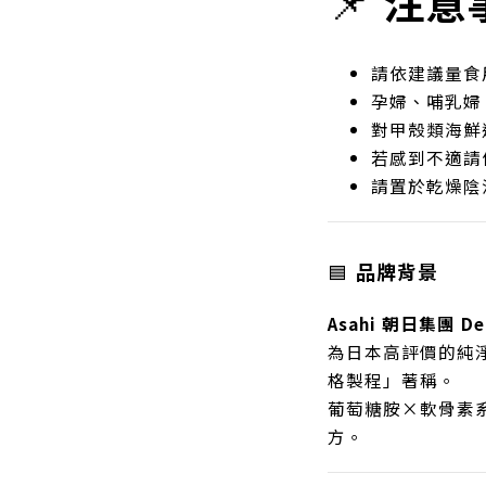
📌
注意
請依建議量食
孕婦、哺乳婦
對甲殼類海鮮
若感到不適請
請置於乾燥陰
🟦
品牌背景
Asahi 朝日集團 De
為日本高評價的純
格製程」著稱。
葡萄糖胺×軟骨素
方。