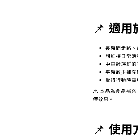
📌
適用
長時間走路、
想維持日常活
中高齡族群的
平時較少補充
覺得行動時需
⚠ 本品為食品補
療效果。
📌
使用