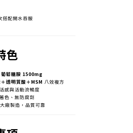
 次搭配開水吞服
特色
量
葡萄糖胺 1500mg
＋透明質酸＋MSM
八效複方
靈活感與活動流暢度
無著色、無防腐劑
hi 大廠製造，品質可靠