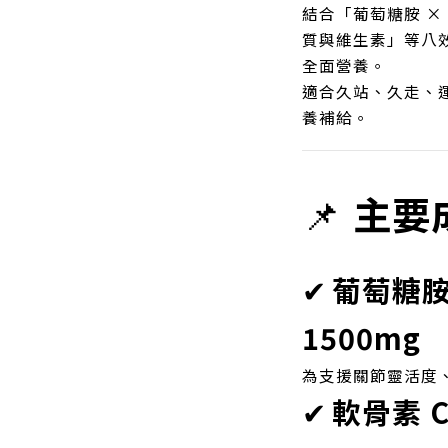
結合「葡萄糖胺 × 
質與維生素」等八
全面營養。
適合久站、久走、
養補給。
📌
主要
✔
葡萄糖胺 
1500mg
為支援關節靈活度
✔
軟骨素 Ch