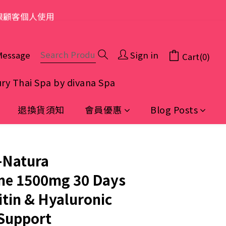
限顧客個人使用
Message
Sign in
Cart(0)
ry Thai Spa by divana Spa
退換貨須知
會員優惠
Blog Posts
BUY NOW
-Natura
ne 1500mg 30 Days
tin & Hyaluronic
 Support