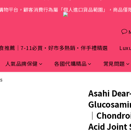
購物平台，顧客消費行為屬「個人進口貨品範圍」，商品僅
歡迎光臨 S.A.W
歡迎光臨 S.A.W
食推薦｜7-11必買・好市多熱銷・伴手禮精選
Luxu
人氣品牌保健
各國代購精品
常見問題
s
Asahi Dear
Glucosami
｜Chondroi
Acid Joint