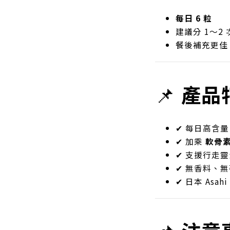
每日 6 粒
建議分 1～2
餐後補充更佳
📌
產品
✔ 每日高含
✔ 加乘
軟骨素
✔ 支援行走
✔ 無香料、
✔ 日本 Asa