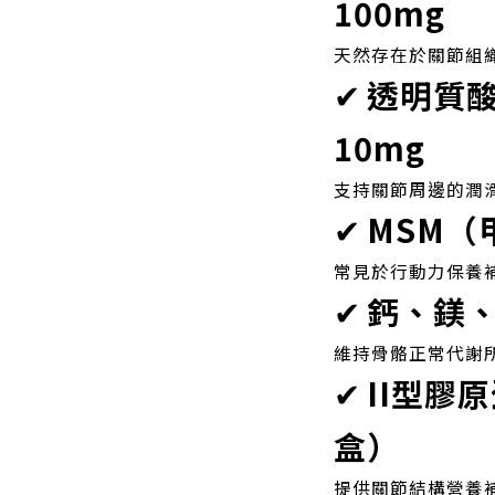
100mg
天然存在於關節組
✔
透明質酸 H
10mg
支持關節周邊的潤
✔
MSM（
常見於行動力保養
✔
鈣、鎂、
維持骨骼正常代謝
✔
II型膠
盒）
提供關節結構營養