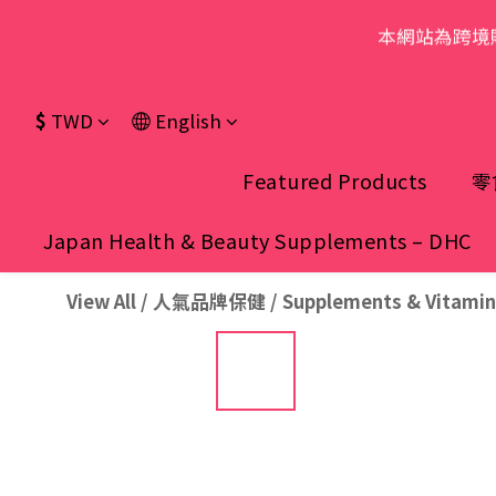
本網站為跨境
$
TWD
English
Featured Products
零
Japan Health & Beauty Supplements – DHC
View All
/
人氣品牌保健
/
Supplements & Vitamin