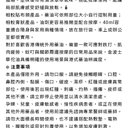
局部肌膚感受舒緩與放鬆。🧴
相較貼布類產品，藥油可依照部位大小自行控制用量；
相較膏狀產品，油劑更容易推開並配合按摩。40ml容
量適合隨身與家用兩種情境，放在旅行袋、車上或辦公
室都很實用。
對於喜歡香港傳統外用藥油、需要一款可應對跌打、肌
肉疲勞、蚊叮與關節周邊按摩的日常用品來說，金波士
華佗油具備明確的使用場景與港式藥油辨識度。
❄️
注意事項
本產品僅限外用，請勿口服。請避免接觸眼睛、口腔、
鼻腔內側、黏膜、傷口、破皮、濕疹、紅腫或皮膚異常
部位。使用後若出現紅腫、刺痛、灼熱、搔癢、皮疹或
其他不適，請立即停止使用並以清水清潔患處。
孕婦、兒童、皮膚敏感者、慢性疾病患者，或正在使用
其他外用藥品者，使用前建議先諮詢專業醫師或藥師。
請勿大面積長時間使用，也不建議搭配熱敷墊、電熱
毯、暖暖包或密封包覆使用，以免增加皮膚刺激。