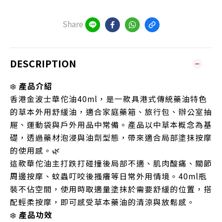
Share
DESCRIPTION
❄️
產品介紹
香港金波士華佗油40ml，是一款具港式傳統藥油特色
的草本外用舒緩油，適合家庭藥箱、旅行包、辦公室抽
屜、運動袋與戶外用品中常備。產品以中草本概念為基
礎，透過藥材泡浸與油劑型態，帶來適合局部塗抹按摩
的使用感。🌿
這款華佗油主打跌打碰撞後局部不適、肌肉酸痛、關節
周邊按摩、蚊蟲叮咬後搔癢等日常外用情境。40ml瓶
裝不佔空間，使用時取適量塗抹於需要舒緩的位置，搭
配輕柔按摩，即可感受草本藥油的清涼與放鬆感。
❄️
產品功效