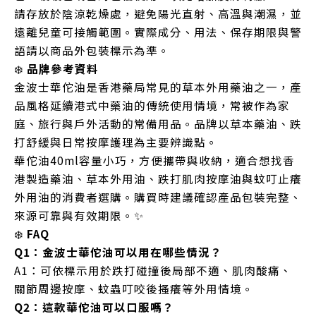
請存放於陰涼乾燥處，避免陽光直射、高溫與潮濕，並
遠離兒童可接觸範圍。實際成分、用法、保存期限與警
語請以商品外包裝標示為準。
❄️
品牌參考資料
金波士華佗油是香港藥局常見的草本外用藥油之一，產
品風格延續港式中藥油的傳統使用情境，常被作為家
庭、旅行與戶外活動的常備用品。品牌以草本藥油、跌
打舒緩與日常按摩護理為主要辨識點。
華佗油40ml容量小巧，方便攜帶與收納，適合想找香
港製造藥油、草本外用油、跌打肌肉按摩油與蚊叮止癢
外用油的消費者選購。購買時建議確認產品包裝完整、
來源可靠與有效期限。✨
❄️
FAQ
Q1：金波士華佗油可以用在哪些情況？
A1：可依標示用於跌打碰撞後局部不適、肌肉酸痛、
關節周邊按摩、蚊蟲叮咬後搔癢等外用情境。
Q2：這款華佗油可以口服嗎？