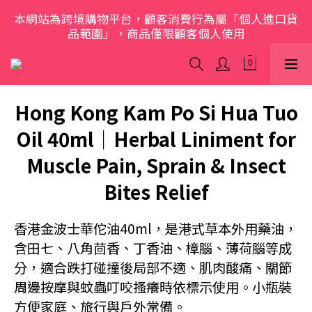
本網站為跨境購物平台，顧客消費行為屬「個人進口貨
歡迎光臨 S.A.W
品範圍」，商品僅限顧客個人使用
歡迎光臨 S.A.W
Hong Kong Kam Po Si Hua Tuo
Oil 40ml｜Herbal Liniment for
Muscle Pain, Sprain & Insect
Bites Relief
香港金波士華佗油40ml，是港式草本外用藥油，
含田七、八角茴香、丁香油、樟腦、薄荷腦等成
分，適合跌打碰撞後局部不適、肌肉酸痛、關節
周邊按摩與蚊蟲叮咬搔癢時依標示使用。小瓶裝
方便家庭、旅行與戶外常備。