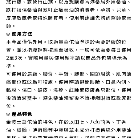
旅行族、露營行山族，以及想購買香港藥局外用藥油、
跌打損傷藥油與蚊叮止癢藥油的消費者。孕婦、兒童、
皮膚敏感者或特殊體質者，使用前建議先諮詢醫師或藥
師。
❄️
使用方法
本產品僅供外用。取適量華佗油塗抹於需要舒緩的位
置，並以指腹輕輕按摩至吸收。一般可依需要每日使用
2至3次，實際用量與使用頻率請以商品外包裝標示為
準。
可使用於肩頸、腰背、手臂、腿部、關節周邊、肌肉酸
痛部位或蚊蟲叮咬處。使用時請避開眼睛、口鼻內側、
黏膜、傷口、破皮、濕疹、紅腫或皮膚異常部位。使用
後請清潔雙手，避免藥油殘留後不慎接觸眼睛或敏感部
位。
❄️
產品特色
金波士華佗油的特色，在於以田七、八角茴香、丁香
油、樟腦、薄荷腦等中藥與草本成分打造傳統外用藥油
風格。塗抹後帶有清涼草本氣味，搭配按摩使用，能讓