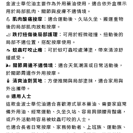
金波士華佗油主要作為外用藥油使用，適合依外盒標示
用於局部肌肉、關節與皮膚不適情境。
💪
肌肉酸痛按摩
：適合運動後、久站久坐、搬運重物
後的局部肌肉放鬆按摩。
🦶
跌打扭傷後局部護理
：可用於輕微碰撞、扭動後的
局部不適位置，搭配按摩使用。
🦟
蚊蟲叮咬止癢
：可於蚊叮蟲咬處薄塗，帶來清涼舒
緩感受。
🌬️
關節周邊不適情境
：適合天氣潮濕或日常活動後，
於關節周邊作外用按摩。
🧴
清爽油劑質地
：方便推開與局部塗抹，適合家用與
外出攜帶。
❄️
適用人士
這款金波士華佗油適合喜歡港式草本藥油、需要家庭常
備外用油、經常運動、久坐久站、容易肩頸腰背酸痛，
或戶外活動時容易被蚊蟲叮咬的人士。
也適合長者日常按摩、家務勞動者、上班族、運動族、