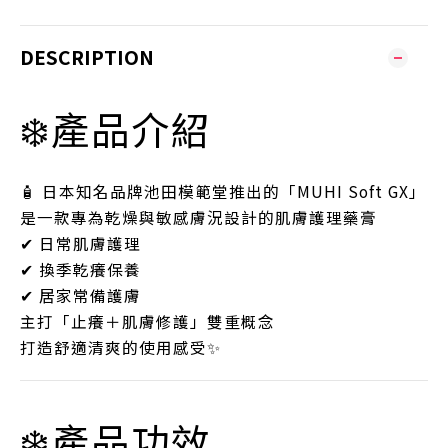
DESCRIPTION
❄️產品介紹
🧴 日本知名品牌池田模範堂推出的「MUHI Soft GX」
是一款專為乾燥與敏感膚況設計的肌膚護理藥膏
✔ 日常肌膚護理
✔ 換季乾癢保養
✔ 居家常備護膚
主打「止癢＋肌膚修護」雙重概念
打造舒適清爽的使用感受✨
❄️產品功效