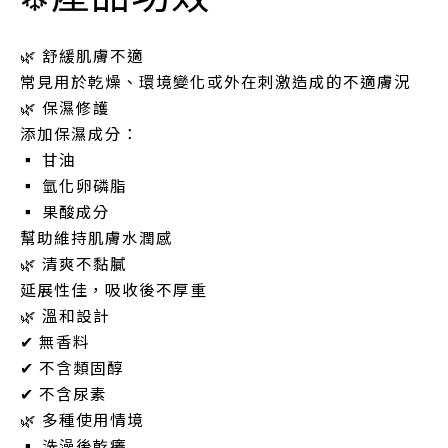
🌿 舒緩肌膚不適
常見用於乾燥、環境變化或外在刺激造成的不適膚況
🌿 保濕修護
添加保濕成分：
▪ 甘油
▪ 氫化卵磷脂
▪ 果酸成分
幫助維持肌膚水潤感
🌿 清爽不黏膩
延展性佳，吸收後不厚重
🌿 溫和設計
✔ 無香料
✔ 不含類固醇
✔ 不含尿素
🌿 多種使用情境
▪ 洗澡後乾癢