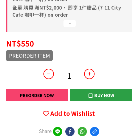
全單 購買 滿NT$2,000， 即享 1件贈品 (7-11 City
Cafe 咖啡一杯) on order
NT$550
PREORDER ITEM
PREORDER NOW
BUY NOW
Add to Wishlist
Share