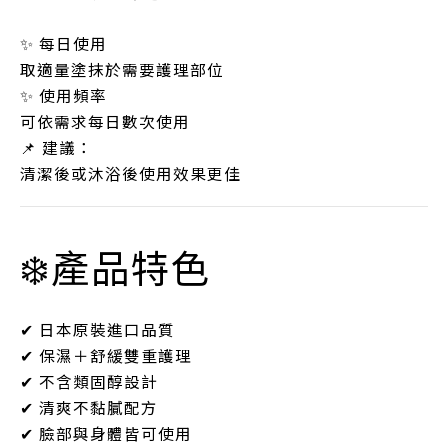
✨ 每日使用
取適量塗抹於需要護理部位
✨ 使用頻率
可依需求每日數次使用
📌 建議：
清潔後或沐浴後使用效果更佳
❄️產品特色
✔ 日本原裝進口品質
✔ 保濕＋舒緩雙重護理
✔ 不含類固醇設計
✔ 清爽不黏膩配方
✔ 臉部與身體皆可使用