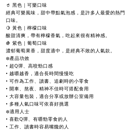
🥤 黑色｜可樂口味
經典可樂風味，甜中帶點氣泡感，是許多人最愛的熱門
口味。
🍋 黃色｜檸檬口味
酸甜清爽，帶有檸檬香氣，吃起來很有精神感。
🍇 紫色｜葡萄口味
濃郁葡萄果香，甜度適中，是經典不敗的人氣款。
❄️產品功效
• 超Q彈、高咬勁口感
• 越嚼越香，適合長時間慢慢吃
• 可作為工作、讀書、追劇時的小零食
• 開車、熬夜、精神不佳時可搭配食用
• 大容量包裝，適合分享或放辦公室備用
• 多種人氣口味可依喜好挑選
❄️適用人士
• 喜歡Q彈、有嚼勁零食的人
• 工作、讀書時容易嘴饞的人