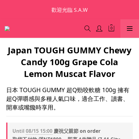
歡迎光臨 S.A.W
歡迎光臨 S.A.W
加入會員領優惠券(香港地區除外)
本網站為跨境購物平台，顧客消費行為屬「個人進口貨
Japan TOUGH GUMMY Chewy
品範圍」，商品僅限顧客個人使用
Candy 100g Grape Cola
歡迎光臨 S.A.W
Lemon Muscat Flavor
日本 TOUGH GUMMY 超Q勁咬軟糖 100g 擁有
超Q彈嚼感與多種人氣口味，適合工作、讀書、
開車或嘴饞時享用。
Until
08/15 15:00
慶祝父親節 on order