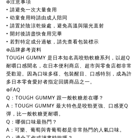
❄️注意事項
• 請避免一次大量食用
• 幼童食用時請由成人陪同
• 請置於陰涼乾燥處，避免高溫與陽光直射
• 開封後請盡快食用完畢
• 若對特定成分過敏，請先查看包裝標示
❄️品牌參考資料
TOUGH GUMMY 是日本知名高咬勁軟糖系列，以超Q
耐嚼口感聞名，在日本便利商店、超市與零食店都非常
受歡迎。因為口味多樣、包裝醒目、口感特別，成為許
多日本零食愛好者指定回購商品之一。
❄️FAQ
Q：TOUGH GUMMY 跟一般軟糖差在哪？
A：TOUGH GUMMY 最大特色是咬勁更強、口感更Q
彈，比一般軟糖更耐嚼。
Q：哪個口味最熱門？
A：可樂、葡萄與青葡萄都是非常熱門的人氣口味。
Q：適合工作或讀書時吃嗎？