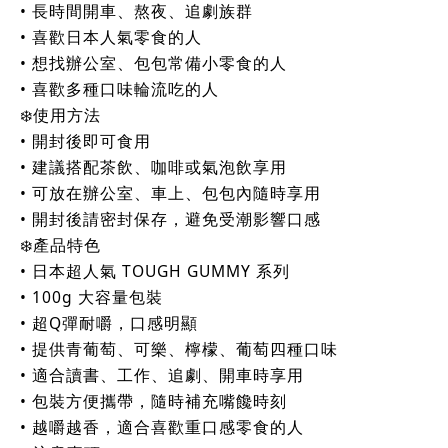
• 長時間開車、熬夜、追劇族群
• 喜歡日本人氣零食的人
• 想找辦公室、包包常備小零食的人
• 喜歡多種口味輪流吃的人
❄️使用方法
• 開封後即可食用
• 建議搭配茶飲、咖啡或氣泡飲享用
• 可放在辦公室、車上、包包內隨時享用
• 開封後請密封保存，避免受潮影響口感
❄️產品特色
• 日本超人氣 TOUGH GUMMY 系列
• 100g 大容量包裝
• 超Q彈耐嚼，口感明顯
• 提供青葡萄、可樂、檸檬、葡萄四種口味
• 適合讀書、工作、追劇、開車時享用
• 包裝方便攜帶，隨時補充嘴饞時刻
• 越嚼越香，適合喜歡重口感零食的人