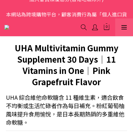
歡迎光臨 S.A.W
本網站為跨境購物平台，顧客消費行為屬「個人進口貨
品範圍」，商品僅限顧客個人使用
歡迎光臨 S.A.W
UHA Multivitamin Gummy
Supplement 30 Days｜11
Vitamins in One｜Pink
Grapefruit Flavor
UHA 綜合維他命軟糖含 11 種維生素，適合飲食
不均衡或生活忙碌者作為每日補充。粉紅葡萄柚
風味提升食用愉悅，是日本長期熱銷的多重維他
命軟糖。