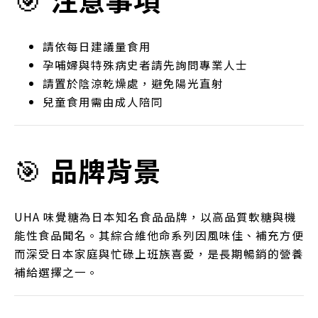
請依每日建議量食用
孕哺婦與特殊病史者請先詢問專業人士
請置於陰涼乾燥處，避免陽光直射
兒童食用需由成人陪同
🎯
品牌背景
UHA 味覺糖為日本知名食品品牌，以高品質軟糖與機
能性食品聞名。其綜合維他命系列因風味佳、補充方便
而深受日本家庭與忙碌上班族喜愛，是長期暢銷的營養
補給選擇之一。