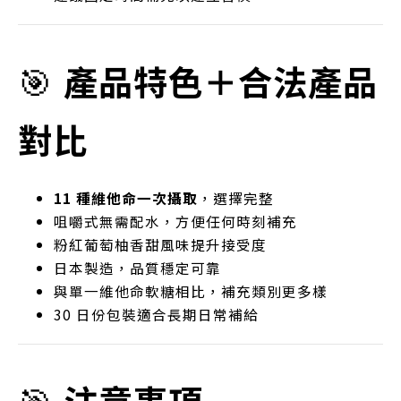
🎯
產品特色＋合法產品
對比
11 種維他命一次攝取
，選擇完整
咀嚼式無需配水，方便任何時刻補充
粉紅葡萄柚香甜風味提升接受度
日本製造，品質穩定可靠
與單一維他命軟糖相比，補充類別更多樣
30 日份包裝適合長期日常補給
🎯
注意事項