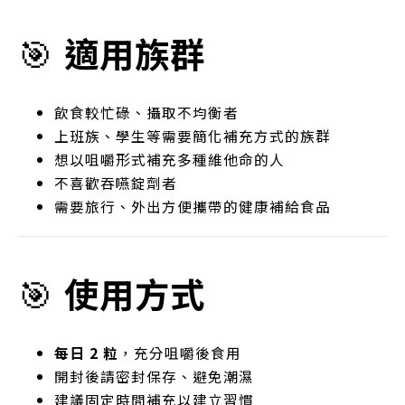
🎯
適用族群
飲食較忙碌、攝取不均衡者
上班族、學生等需要簡化補充方式的族群
想以咀嚼形式補充多種維他命的人
不喜歡吞嚥錠劑者
需要旅行、外出方便攜帶的健康補給食品
🎯
使用方式
每日 2 粒
，充分咀嚼後食用
開封後請密封保存、避免潮濕
建議固定時間補充以建立習慣