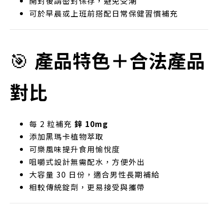
開封後請密封保存，避免受潮
可於早晨或上班前搭配日常保健習慣補充
🎯
產品特色＋合法產品
對比
每 2 粒補充
鋅 10mg
添加黑瑪卡植物萃取
可樂風味提升食用愉悅度
咀嚼式設計無需配水，方便外出
大容量 30 日份，適合男性長期補給
相較傳統錠劑，更易接受與攜帶