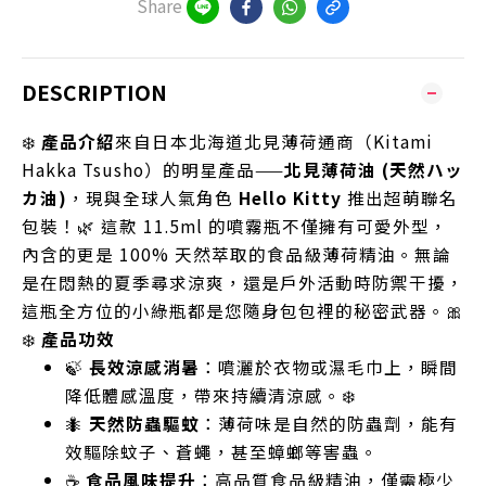
Share
DESCRIPTION
❄️
產品介紹
來自日本北海道北見薄荷通商（Kitami
Hakka Tsusho）的明星產品——
北見薄荷油 (天然ハッ
カ油)
，現與全球人氣角色
Hello Kitty
推出超萌聯名
包裝！🌿 這款 11.5ml 的噴霧瓶不僅擁有可愛外型，
內含的更是 100% 天然萃取的食品級薄荷精油。無論
是在悶熱的夏季尋求涼爽，還是戶外活動時防禦干擾，
這瓶全方位的小綠瓶都是您隨身包包裡的秘密武器。🎀
❄️
產品功效
🍃
長效涼感消暑
：噴灑於衣物或濕毛巾上，瞬間
降低體感溫度，帶來持續清涼感。❄️
🐜
天然防蟲驅蚊
：薄荷味是自然的防蟲劑，能有
效驅除蚊子、蒼蠅，甚至蟑螂等害蟲。
☕
食品風味提升
：高品質食品級精油，僅需極少