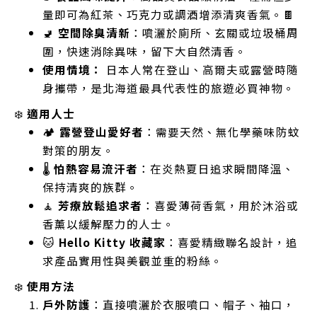
量即可為紅茶、巧克力或調酒增添清爽香氣。🍫
🚽
空間除臭清新
：噴灑於廁所、玄關或垃圾桶周
圍，快速消除異味，留下大自然清香。
使用情境：
日本人常在登山、高爾夫或露營時隨
身攜帶，是北海道最具代表性的旅遊必買神物。
❄️
適用人士
🏕️
露營登山愛好者
：需要天然、無化學藥味防蚊
對策的朋友。
🌡️
怕熱容易流汗者
：在炎熱夏日追求瞬間降溫、
保持清爽的族群。
🧘
芳療放鬆追求者
：喜愛薄荷香氣，用於沐浴或
香薰以緩解壓力的人士。
🐱
Hello Kitty 收藏家
：喜愛精緻聯名設計，追
求產品實用性與美觀並重的粉絲。
❄️
使用方法
戶外防護
：直接噴灑於衣服噴口、帽子、袖口，