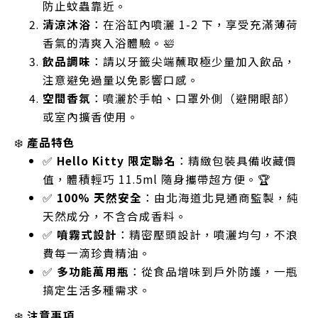
防止蚊蟲靠近。
清涼沐浴
：在浴缸內噴灑 1-2 下，享受充滿薄荷
香氣的清爽入浴體驗。🛀
飲品調味
：請以牙籤尖端蘸取極少量加入飲品，
注意避免過量以免影響口感。
空間香氛
：噴灑於手帕、口罩外側（避開眼部）
或室內擴香使用。
❄️
產品特色
✅
Hello Kitty 限定聯名
：精緻包裝具備收藏價
值，體積輕巧 11.5ml 隨身攜帶超方便。🏆
✅
100% 天然安全
：由北海道北見通商監製，純
天然成分，不含合成香料。
✅
噴霧式設計
：精密壓頭設計，噴灑均勻，不浪
費每一滴珍貴精油。
✅
多功能萬用瓶
：從食品增味到戶外防護，一瓶
搞定生活多種需求。
❄️
注意事項