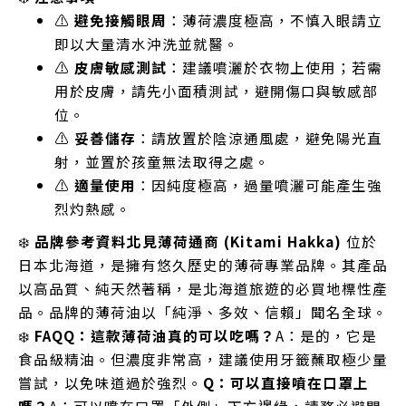
⚠️
避免接觸眼周
：薄荷濃度極高，不慎入眼請立
即以大量清水沖洗並就醫。
⚠️
皮膚敏感測試
：建議噴灑於衣物上使用；若需
用於皮膚，請先小面積測試，避開傷口與敏感部
位。
⚠️
妥善儲存
：請放置於陰涼通風處，避免陽光直
射，並置於孩童無法取得之處。
⚠️
適量使用
：因純度極高，過量噴灑可能產生強
烈灼熱感。
❄️
品牌參考資料
北見薄荷通商 (Kitami Hakka)
位於
日本北海道，是擁有悠久歷史的薄荷專業品牌。其產品
以高品質、純天然著稱，是北海道旅遊的必買地標性產
品。品牌的薄荷油以「純淨、多效、信賴」聞名全球。
❄️
FAQ
Q：這款薄荷油真的可以吃嗎？
A：是的，它是
食品級精油。但濃度非常高，建議使用牙籤蘸取極少量
嘗試，以免味道過於強烈。
Q：可以直接噴在口罩上